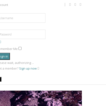
count
emember Me
ign in
ease wait, authorizing ...
ot a member?
Sign up now