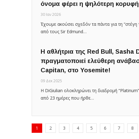
όνομα φέρει η ψηλότερη κορυφή
30 Ιαν 2026
Έχουμε ακούσει σχεδόν τα πάντα για τη “στέγη 
από τους Sir Edmund…
Η αθλήτρια της Red Bull, Sasha 
πραγματοποιεί ελεύθερη ανάβασ
Capitan, στο Yosemite!
09 Δεκ 2025
Η DiGiulian ολοκληρώνει τη διαδρομή “Platinum
από 23 ημέρες που ήρθε…
1
2
3
4
5
6
7
8