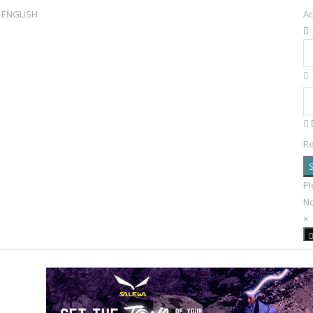
ENGLISH
Ac
R
S
Pl
N
×