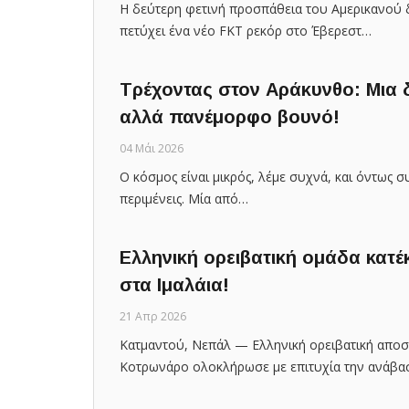
Η δεύτερη φετινή προσπάθεια του Αμερικανού 
πετύχει ένα νέο FKT ρεκόρ στο Έβερεστ…
Τρέχοντας στον Αράκυνθο: Mια 
αλλά πανέμορφο βουνό!
04 Μάι 2026
Ο κόσμος είναι μικρός, λέμε συχνά, και όντως σ
περιμένεις. Μία από…
Ελληνική ορειβατική ομάδα κατέ
στα Ιμαλάια!
21 Απρ 2026
Κατμαντού, Νεπάλ — Ελληνική ορειβατική απο
Κοτρωνάρο ολοκλήρωσε με επιτυχία την ανάβα