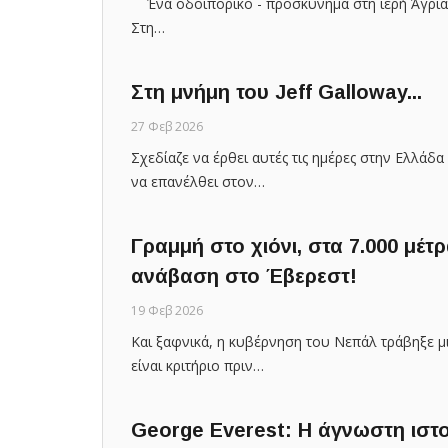
Ένα οδοιπορικό - προσκύνημα στη ιερή Άγρια Φ
Στη…
Στη μνήμη του Jeff Galloway...
27 Φεβ 2026
Σχεδίαζε να έρθει αυτές τις ημέρες στην Ελλάδα 
να επανέλθει στον…
Γραμμή στο χιόνι, στα 7.000 μέτ
ανάβαση στο Έβερεστ!
19 Φεβ 2026
Και ξαφνικά, η κυβέρνηση του Νεπάλ τράβηξε μ
είναι κριτήριο πριν…
George Everest: Η άγνωστη ιστ