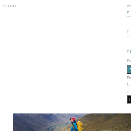
ENGLISH
Ac
R
S
Pl
N
×