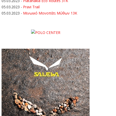
05.03.2023
-
Platanakia Eco Routes 31K
05.03.2023
-
Pravi Trail
05.03.2023
-
Μινωικό Μονοπάτι Μύθων 13Κ