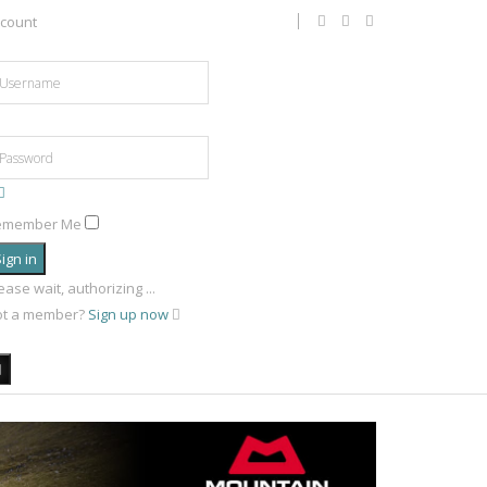
count
emember Me
ign in
ease wait, authorizing ...
ot a member?
Sign up now