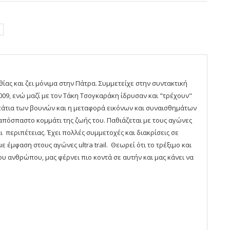
ίας και ζει μόνιμα στην Πάτρα. Συμμετείχε στην συντακτική
09, ενώ μαζί με τον Τάκη Τσογκαράκη ίδρυσαν και "τρέχουν"
πάτια των βουνών και η μεταφορά εικόνων και συναισθημάτων
απόσπαστο κομμάτι της ζωής του. Παθιάζεται με τους αγώνες
ι περιπέτειας. Έχει πολλές συμμετοχές και διακρίσεις σε
έμφαση στους αγώνες ultra trail. Θεωρεί ότι το τρέξιμο και
υ ανθρώπου, μας φέρνει πιο κοντά σε αυτήν και μας κάνει να