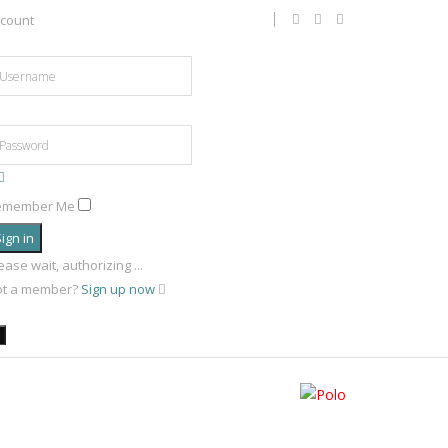
count
emember Me
ign in
ease wait, authorizing ...
ot a member?
Sign up now