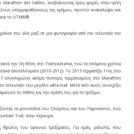
 Marathon des Sables, ανεβαίνοντας τρεις φορές στην τρίτη
λλους υπερμαραθώνιους της ερήμου, προτού ανακαλύψει και
ν και το UTMB®.
 χρόνια του, όλα μαζί σε μια φωτογραφία από τον τελευταίο του
τακτά την 3η θέση στο Transvulcania, ενώ τα επόμενα χρόνια
ετικά αποτελέσματα (2010‑2012). Το 2013 τερματίζει 11ος στο
017 ολοκληρώνει ακόμα τέσσερις τερματισμούς στο Marathon
ο τελευταίο του μεγάλο ultra‑trail. Μετά από αυτό, συνεχίζει
αμείωτο το πάθος και την αγάπη του για το τρέξιμο.
άζοντας τα μονοπάτια του Ολύμπου και του Παρνασσού, ενώ
untain Trail, στην Κέρκυρα.
 θρύλος του ορεινού τρεξίματος. Για εμάς, μάλιστα, που