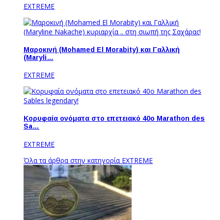
EXTREME
Μαροκινή (Mohamed El Morabity) και Γαλλική
(Maryli…
EXTREME
Κορυφαία ονόματα στο επετειακό 40ο Marathon des
Sa…
EXTREME
Όλα τα άρθρα στην κατηγορία EXTREME