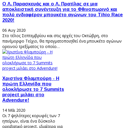
Ο Λ. Παρασκευάς και ο Λ. Πρατίλας σε μια
αποκλειστική συνέντευξη για το Φθινοπωρινό και
πολύ ενδιαφέρον μπουκέτο αγώνων του Tihio Race
2020!
06 Αυγ 2020
Στο τέλος Σεπτεμβρίου και στις αρχές του Οκτώβρη, στο
πανέμορφο Τείχιο, θα πραγματοποιηθεί ένα μπουκέτο αγώνων
ορεινού τρεξίματος το οποίο…
Χριστίνα Φλαμπούρη - Η
πρώτη Ελληνίδα που
ολοκλήρωσε το 7 Summits
project μιλάει στο
Advendure!
14 Μάι 2020
Οι 7 ψηλότερες κορυφές των 7
ηπείρων, είναι ένα δύσκολο
ορειβατικό project, ιδιαίτερα για