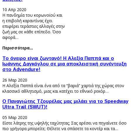
10 Απρ 2020
Η πανδημία του κορωνοϊού και
η επιβολή καραντίνας έχει
επιφέρει τεράστιες αλλαγές στην
ζωή μας σε κάθε επίπεδο. Όσο
αφορά…
Περισσότερα...
Το όνειρο είναι ζωντανό! Η Αλεξία Παππά και ο
Ιωάννης Δαγκόγλου σε μια αποκλειστική συνέντευξη
στο Advendure!
26 Μαρ 2020
Η Αλεξία Παππά είναι ένα από τα “βαριά” χαρτιά της χώρας στον
κλασσικό αθλητισμό, μιας και κατέχει το εθνικό ρεκόρ…
Ο Παναγιώτης Τζουρέλας μας μιλάει για το Speedway
Ultra Trail (SWUT)!
05 Μαρ 2020
Είστε λάτρης της υψηλής ταχύτητας; Σας αρέσει να πηγαίνετε όσο
πιο γρήγορα μπορείτε; Θέλετε να σπάσετε τα κοντέρ και τα…