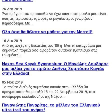
26 Δεκ 2019
Ένα πράγμα που προσπαθώ να έχω πάντα στο μυαλό μου είναι
πως τις περισσότερες φορές οι μεγαλύτεροι γνωρίζουν
περισσότερα. Με…
Όλα όσα θα θέλατε να μάθετε για την Merrell!
16 Δεκ 2019
Από τις αρχές της δεκαετίας του ’80 η Merrell καταγράφει μια
σημαντική πορεία όσο αφορά τον outdoor εξοπλισμό στις
Ηνωμένες…
Naxos Sea Kayak Symposium: Ο Μανώλης Λουδάρος
μας μιλάει για το πρώτο Διεθνές Συμπόσιο Καγιάκ
στην Ελλάδα!
05 Νοε 2019
Το πρώτο διεθνές συμπόσιο καγιάκ στην Ελλάδα θα
πραγματοποιηθεί μεταξύ 15 και 22 Νοεμβρίου 2019, στο
πανέμορφο κυκλαδονήσι της Νάξου.…
Παναγιώτης Παναρίτης, το μέλλον του Ελληνικού
ultra trail του ανήκει!