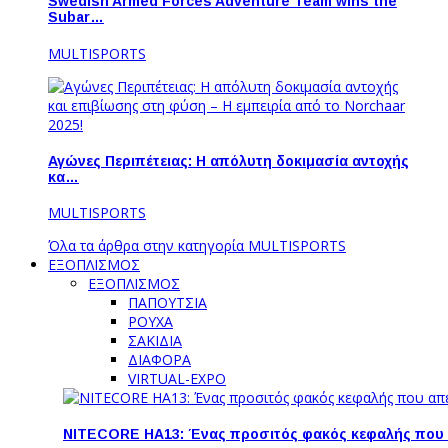
Swedish Armed Forces Adventure Team wins the
Subar…
MULTISPORTS
Αγώνες Περιπέτειας: Η απόλυτη δοκιμασία αντοχής
κα…
MULTISPORTS
Όλα τα άρθρα στην κατηγορία MULTISPORTS
ΕΞΟΠΛΙΣΜΟΣ
ΕΞΟΠΛΙΣΜΟΣ
ΠΑΠΟΥΤΣΙΑ
ΡΟΥΧΑ
ΣΑΚΙΔΙΑ
ΔΙΑΦΟΡΑ
VIRTUAL-EXPO
NITECORE HA13: Ένας προσιτός φακός κεφαλής που