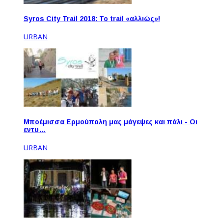
Syros City Trail 2018: To trail «αλλιώς»!
URBAN
Μποέμισσα Ερμούπολη μας μάγεψες και πάλι - Οι
εντυ…
URBAN