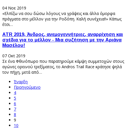
04 Νοε 2019
«Ελπίζω να σου δώσω λόγους να γράψεις και άλλα όμορφα
πράγματα στο μέλλον για την Ροδόπη. Καλή συνέχεια!!» Κάπως
έτσι…
ATR 2019, Άνδρος, ανεμογεννήτριες, αναρρίχηση και
σχέδια για το μέλλον - Μια συζήτηση με την Αριάνα
Μασέλου!
07 Οκτ 2019
Σε ένα Φθινόπωρο που παρατηρούμε κάμψη συμμετοχών στους
αγώνες ορεινού τρεξίματος, το Andros Trail Race κράτησε ψηλά
τον πήχη, μετά από…
Έναρξη
Προηγούμενο
4
5
6
7
8
9
10