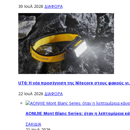
30 Ιουλ 2026
ΔΙΑΦΟΡΑ
UT6: H νέα προσέγγιση της Nitecore στους φακούς γ
22 Ιουλ 2026
ΔΙΑΦΟΡΑ
AONIJIE Mont Blanc Series: όταν η λεπτομέρεια κ
ΣΑΚΙΔΙΑ
21 Ιουλ 2026