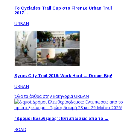
Το Cyclades Trail Cup στο Firenze Urban Trail
2017…
URBAN
Syros City Trail 2016: Work Hard … Dream Big!
URBAN
Όλα τα άρθρα στην κατηγορία URBAN
"Δρόμοι Ελευθερίας": Εντυπώσεις από το …
ROAD