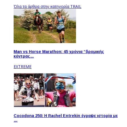
Όλα τα άρθρα στην κατηγορία TRAIL
Man vs Horse Marathon: 45 χρόνια “δρομικής
κόντρας…
EXTREME
Cocodona 250: Η Rachel Entrekin έγραψε ιστορία με
…