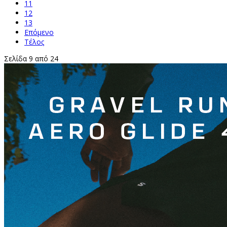
11
12
13
Επόμενο
Τέλος
Σελίδα 9 από 24