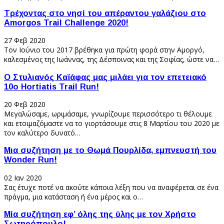
Τρέχοντας στο νησί του απέραντου γαλάζιου στο
Amorgos Trail Challenge 2020!
27 Φεβ 2020
Τον Ιούνιο του 2017 βρέθηκα για πρώτη φορά στην Αμοργό,
καλεσμένος της Ιωάννας, της Δέσποινας και της Σοφίας, ώστε να…
Ο Στυλιανός Καϊάφας μας μιλάει για τον επετειακό
10ο Hortiatis Trail Run!
20 Φεβ 2020
Μεγαλώσαμε, ωριμάσαμε, γνωρίζουμε περισσότερο τι θέλουμε
και ετοιμαζόμαστε να το γιορτάσουμε στις 8 Μαρτίου του 2020 με
τον καλύτερο δυνατό…
Μια συζήτηση με το Θωμά Πουρλίδα, εμπνευστή του
Wonder Run!
02 Ιαν 2020
Σας έτυχε ποτέ να ακούτε κάποια λέξη που να αναφέρεται σε ένα
πράγμα, μια κατάσταση ή ένα μέρος και ο…
Μία συζήτηση εφ’ όλης της ύλης με τον Χρήστο
Σωτηρόπουλο!