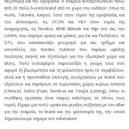
πεζοπορία και την ορειβασία. Η εταιρεία αντιπροσωπεύει πάνω
από 20 πολύ δυνατά brand από το χώρο του outdoor, όπως τiς
Asolo, Tatonka, Karpos, Soto στον τομέα της ορειβασίας και
του αλπινισμού, τις OCUN και Y&Y στον τομέα της
αναρρίχησης, τις Nordica, 8848 Altitude και Kilpi στο σκι, την
CAIRN, που παράγει κράνη και μάσκες για Σκι και Ποδήλατο, τη
GTS, που κατασκευάζει ρουχισμό για σκι, τρέξιμο και
ιστιοπλοΐα, την Nordisc Outdoor που παράγει υψηλής
ποιότητας σκηνές και εξοπλισμό για τον εξωτερικό χώρο και
άλλες. Πολύ ενδιαφέρον παρουσιάζει η γνώμη τους όσο
αφορά τη βιωσιμότητα και τη φιλικότητα προς το περιβάλλον,
αλλά και η προσπάθεια επιλογής συνεργασιών με brand που
εδρεύουν και παράγουν σε ευρωπαϊκές χώρες κυρίως Ισπανία
(Chiruca), Ιταλία (Fizan, Nordica) και Τσεχία (Lasting), όπου οι
συνθήκες εργασίας είναι σαφώς καλύτερες σε όλους τους
τομείς. Είχαμε μια πολύ ωραία και μεγάλη συζήτηση με τον Allan
για την εταιρεία, τα brand και την φιλοσοφία της, την οποία
δημοσιεύουμε σήμερα στο Advendure!