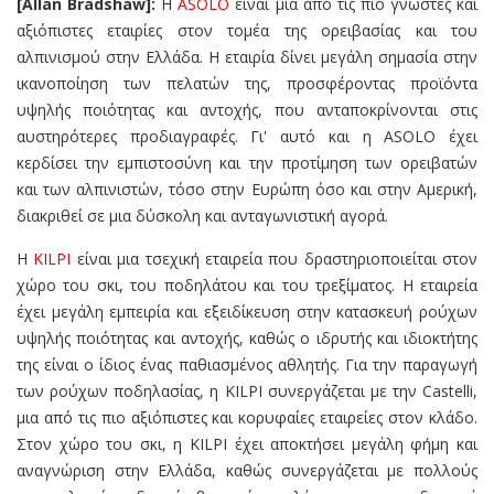
[Allan Bradsh
a
w]:
Η
ASOLO
είναι μια από τις πιο γνωστές και
αξιόπιστες εταιρίες στον τομέα της ορειβασίας και του
αλπινισμού στην Ελλάδα. Η εταιρία δίνει μεγάλη σημασία στην
ικανοποίηση των πελατών της, προσφέροντας προϊόντα
υψηλής ποιότητας και αντοχής, που ανταποκρίνονται στις
αυστηρότερες προδιαγραφές. Γι' αυτό και η ASOLO έχει
κερδίσει την εμπιστοσύνη και την προτίμηση των ορειβατών
και των αλπινιστών, τόσο στην Ευρώπη όσο και στην Αμερική,
διακριθεί σε μια δύσκολη και ανταγωνιστική αγορά.
Η
KILPI
είναι μια τσεχική εταιρεία που δραστηριοποιείται στον
χώρο του σκι, του ποδηλάτου και του τρεξίματος. Η εταιρεία
έχει μεγάλη εμπειρία και εξειδίκευση στην κατασκευή ρούχων
υψηλής ποιότητας και αντοχής, καθώς ο ιδρυτής και ιδιοκτήτης
της είναι ο ίδιος ένας παθιασμένος αθλητής. Για την παραγωγή
των ρούχων ποδηλασίας, η KILPI συνεργάζεται με την Castelli,
μια από τις πιο αξιόπιστες και κορυφαίες εταιρείες στον κλάδο.
Στον χώρο του σκι, η KILPI έχει αποκτήσει μεγάλη φήμη και
αναγνώριση στην Ελλάδα, καθώς συνεργάζεται με πολλούς