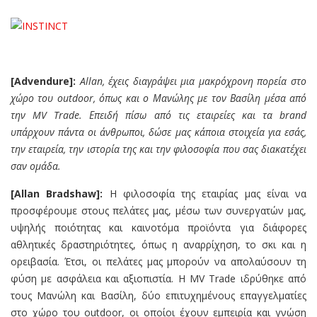
[Advendure]:
Allan,
έχεις διαγράψει μια μακρόχρονη πορεία στο
χώρο του
outdoor,
όπως και ο Μανώλης με τον Βασίλη μέσα από
την
MV Trade.
Επειδή πίσω από τις εταιρείες και τα
brand
υπάρχουν πάντα οι άνθρωποι, δώσε μας κάποια στοιχεία για εσάς,
την εταιρεία, την ιστορία της και την φιλοσοφία που σας διακατέχει
σαν ομάδα.
[Allan Bradsh
a
w]:
Η φιλοσοφία της εταιρίας μας είναι να
προσφέρουμε στους πελάτες μας, μέσω των συνεργατών μας,
υψηλής ποιότητας και καινοτόμα προϊόντα για διάφορες
αθλητικές δραστηριότητες, όπως η αναρρίχηση, το σκι και η
ορειβασία. Έτσι, οι πελάτες μας μπορούν να απολαύσουν τη
φύση με ασφάλεια και αξιοπιστία. Η MV Trade ιδρύθηκε από
τους Μανώλη και Βασίλη, δύο επιτυχημένους επαγγελματίες
στο χώρο του outdoor, οι οποίοι έχουν εμπειρία και γνώση