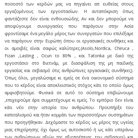
ποσοστό των κερδών μας να πηγαίνει απ ευθείας στους
εργαζομένους των εργοστασίων. Η ανταπόκριση όπως
φαντάζεστε δεν είναι ενθουσιώδης. Αν και δεν μπορούμε να
αποφύγουμε συνεργασίες που παράγουν στην Ασία
φροντίσαμε ένα μεγάλο μέρος των συνεργατών που επιλέξαμε
να παράγουν στην Ευρώπη όπου οι εργασιακές συνθήκες και
οι αμοιβές είναι σαφώς καλύτερες.(Asolo,Nordica, Chiruca ,
Fizan ,Lasting , Ocun το 80% , και Tatonka με δικό της
εργοστάσιο στο Βιετνάμ, με διασφάλιση της μη παιδικής
εργασίας και σεβασμό στις ανθρώπινες εργασιακές συνθήκες).
Όπως όλοι, μεγαλώσαμε κι εμείς σε ένα οικονομικό σύστημα
που το κέρδος είναι αποκλειστικός στόχος κάτι το οποίο όμως
αμφισβητούμε. Φυσικά σε αυτό το σύστημα επιβιώνουμε
,επιχειρούμε άρα συμμετέχουμε κι εμείς. Το εμπόριο δεν είναι
κάτι νέο στην ιστορία του ανθρώπου. Προϋπήρξε του
καπιταλισμού και ήταν κομμάτι των περισσοτέρων συστημάτων
που προηγήθηκαν. Δεχόμαστε το κέρδος ως μέρος της υγείας
μιας επιχείρησης όχι όμως ως αυτοσκοπό ή ως κάτι υπεράνω
των ανθρώπινων αξιών της αξιοπρέπειας, του σεβασμού και