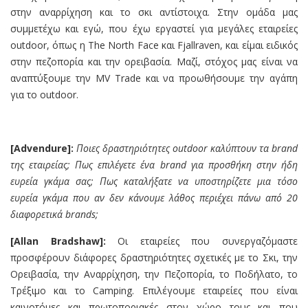
στην αναρρίχηση και το σκι αντίστοιχα. Στην ομάδα μας
συμμετέχω και εγώ, που έχω εργαστεί για μεγάλες εταιρείες
outdoor, όπως η The North Face και Fjallraven, και είμαι ειδικός
στην πεζοπορία και την ορειβασία. Μαζί, στόχος μας είναι να
αναπτύξουμε την MV Trade και να προωθήσουμε την αγάπη
για το outdoor.
[Advendure]:
Ποιες δραστηριότητες
outdoor
καλύπτουν τα
brand
της εταιρείας; Πως επιλέγετε ένα
brand
για προσθήκη στην ήδη
ευρεία γκάμα σας; Πως καταλήξατε να υποστηρίζετε μια τόσο
ευρεία γκάμα που αν δεν κάνουμε λάθος περιέχει πάνω από 20
διαφορετικά
brands;
[Allan Bradsh
a
w]:
Οι εταιρείες που συνεργαζόμαστε
προσφέρουν διάφορες δραστηριότητες σχετικές με το Σκι, την
Ορειβασία, την Αναρρίχηση, την Πεζοπορία, το Ποδήλατο, το
Τρέξιμο και το Camping. Επιλέγουμε εταιρείες που είναι
καινοτόμες και πρωτοποριακές στον χώρο τους και που