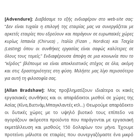
[Advendure]:
Διαβάσαμε το εξής ενδιαφέρον στο web-site σας:
“
Δεν είναι τυχαία η επιλογή της εταιρίας μας να συνεργάζεται με
αρκετές εταιρίες που εδρεύουν και παράγουν σε ευρωπαϊκές χώρες
κυρίως Ισπανία (Chiruca) , Ιταλία (Fizan , Nordica) και Τσεχία
(Lasting) όπου οι συνθήκες εργασίας είναι σαφώς καλύτερες σε
όλους τους τομείς
.”
Ενδιαφέρουσα άποψη σε μια κοινωνία που το
“κέρδος” βλέπουμε να είναι αποκλειστικός στόχος σε όλα, ακόμη
και στις δραστηριότητες στη φύση. Μιλήστε μας λίγο περισσότερο
για αυτή τη φιλοσοφία σας.
[Allan Bradsh
a
w]:
Μας προβληματίζουν ιδιαίτερα οι κακές
εργασιακές συνθήκες και οι απαράδεκτοι μισθοί σε χώρες της
Ασίας (Κίνα,Βιετνάμ,Μπαγκλαντές κτλ...) Θεωρούμε απαράδεκτο
οι δυτικές χώρες με το υψηλό βιοτικό τους επίπεδο να
αγοράζουν ακόρεστα προϊόντα που παράγονται με εργασιακή
εκμετάλλευση και μισθούς 150 δολαρίων τον μήνα. Έχουμε
προτείνει μάλιστα σε εταιρίες που συνεργαζόμαστε ένα μικρό