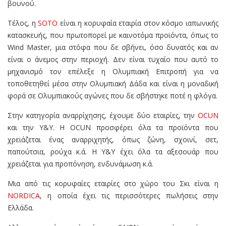
βουνού.
Τέλος, η
SOTO
είναι η κορυφαία εταιρία στον κόσμο ιαπωνικής
κατασκευής, που πρωτοπορεί με καινοτόμα προϊόντα, όπως το
Wind Master, μια στόφα που δε σβήνει, όσο δυνατός και αν
είναι ο άνεμος στην περιοχή. Δεν είναι τυχαίο που αυτό το
μηχανισμό τον επέλεξε η Ολυμπιακή Επιτροπή για να
τοποθετηθεί μέσα στην Ολυμπιακή Δάδα και είναι η μοναδική
φορά σε Ολυμπιακούς αγώνες που δε σβήστηκε ποτέ η φλόγα.
Στην κατηγορία αναρρίχησης, έχουμε δύο εταιρίες, την
OCUN
και την Y&Y. Η OCUN προσφέρει όλα τα προϊόντα που
χρειάζεται ένας αναρριχητής, όπως ζώνη, σχοινί, σετ,
παπούτσια, ρούχα κ.ά. Η Y&Y έχει όλα τα αξεσουάρ που
χρειάζεται για προπόνηση, ενδυνάμωση κ.ά.
Μια από τις κορυφαίες εταιρίες στο χώρο του Σκι είναι η
NORDICA
, η οποία έχει τις περισσότερες πωλήσεις στην
Ελλάδα.