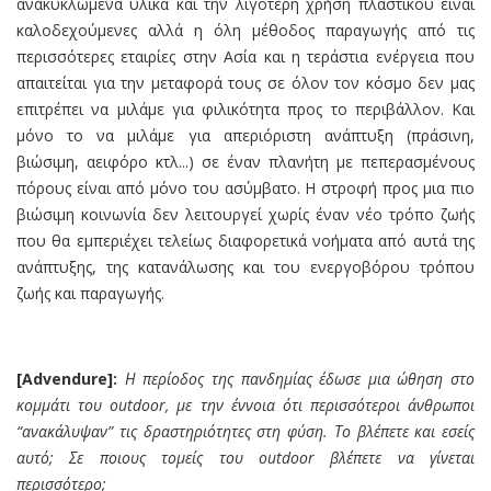
ανακυκλωμένα υλικά και την λιγότερη χρήση πλαστικού είναι
καλοδεχούμενες αλλά η όλη μέθοδος παραγωγής από τις
περισσότερες εταιρίες στην Ασία και η τεράστια ενέργεια που
απαιτείται για την μεταφορά τους σε όλον τον κόσμο δεν μας
επιτρέπει να μιλάμε για φιλικότητα προς το περιβάλλον. Και
μόνο το να μιλάμε για απεριόριστη ανάπτυξη (πράσινη,
βιώσιμη, αειφόρο κτλ...) σε έναν πλανήτη με πεπερασμένους
πόρους είναι από μόνο του ασύμβατο. Η στροφή προς μια πιο
βιώσιμη κοινωνία δεν λειτουργεί χωρίς έναν νέο τρόπο ζωής
που θα εμπεριέχει τελείως διαφορετικά νοήματα από αυτά της
ανάπτυξης, της κατανάλωσης και του ενεργοβόρου τρόπου
ζωής και παραγωγής.
[Advendure]:
Η περίοδος της πανδημίας έδωσε μια ώθηση στο
κομμάτι του
outdoor,
με την έννοια ότι περισσότεροι άνθρωποι
“ανακάλυψαν” τις δραστηριότητες στη φύση. Το βλέπετε και εσείς
αυτό; Σε ποιους τομείς του
outdoor
βλέπετε να γίνεται
περισσότερο;