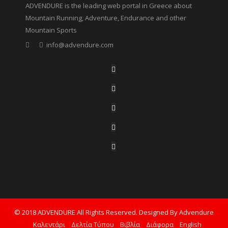
ADVENDURE is the leading web portal in Greece about
Mountain Running, Adventure, Endurance and other
Mountain Sports
info@advendure.com
© 2018 ADVENDURE All Rights Reserved. Designed By Advendure
Καλεντάρι
Δελτία Τύπου
Βιβλία
Διάφορα
English