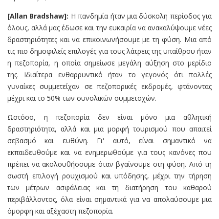
[Allan Bradsh
a
w]:
Η πανδημία ήταν μια δύσκολη περίοδος για
όλους, αλλά μας έδωσε και την ευκαιρία να ανακαλύψουμε νέες
δραστηριότητες και να επικοινωνήσουμε με τη φύση. Μια από
τις πιο δημοφιλείς επιλογές για τους λάτρεις της υπαίθρου ήταν
η πεζοπορία, η οποία σημείωσε μεγάλη αύξηση στο μερίδιο
της. Ιδιαίτερα ενθαρρυντικό ήταν το γεγονός ότι πολλές
γυναίκες συμμετείχαν σε πεζοπορικές εκδρομές, φτάνοντας
μέχρι και το 50% των συνολικών συμμετοχών.
Ωστόσο, η πεζοπορία δεν είναι μόνο μια αθλητική
δραστηριότητα, αλλά και μια μορφή τουρισμού που απαιτεί
σεβασμό και ευθύνη. Γι' αυτό, είναι σημαντικό να
εκπαιδευθούμε και να ενημερωθούμε για τους κανόνες που
πρέπει να ακολουθήσουμε όταν βγαίνουμε στη φύση. Από τη
σωστή επιλογή ρουχισμού και υπόδησης, μέχρι την τήρηση
των μέτρων ασφάλειας και τη διατήρηση του καθαρού
περιβάλλοντος, όλα είναι σημαντικά για να απολαύσουμε μια
όμορφη και αξέχαστη πεζοπορία.