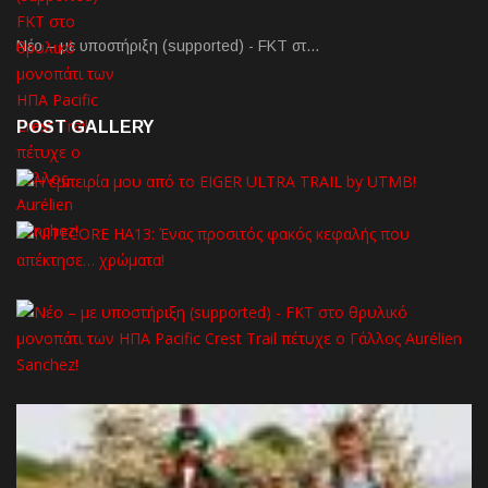
Νέο – με υποστήριξη (supported) - FKT στ…
POST GALLERY