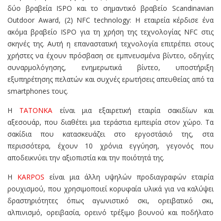
δύο βραβεία ISPO και το σημαντικό βραβείο Scandinavian
Outdoor Award, (2) NFC technology: Η εταιρεία κέρδισε ένα
ακόμα βραβείο ISPO για τη χρήση της τεχνολογίας NFC στις
σκηνές της. Αυτή η επαναστατική τεχνολογία επιτρέπει στους
χρήστες να έχουν πρόσβαση σε εμπνευσμένα βίντεο, οδηγίες
συναρμολόγησης, ενημερωτικά βίντεο, υποστήριξη
εξυπηρέτησης πελατών και συχνές ερωτήσεις απευθείας από τα
smartphones τους.
Η
TATONKA
είναι μια εξαιρετική εταιρία σακιδίων και
αξεσουάρ, που διαθέτει μια τεράστια εμπειρία στον χώρο. Τα
σακίδια που κατασκευάζει στο εργοστάσιό της, στα
περισσότερα, έχουν 10 χρόνια εγγύηση, γεγονός που
αποδεικνύει την αξιοπιστία και την ποιότητά της.
Η
KARPOS
είναι μια άλλη υψηλών προδιαγραφών εταιρία
ρουχισμού, που χρησιμοποιεί κορυφαία υλικά για να καλύψει
δραστηριότητες όπως αγωνιστικό σκι, ορειβατικό σκι,
αλπινισμό, ορειβασία, ορεινό τρέξιμο βουνού και ποδήλατο