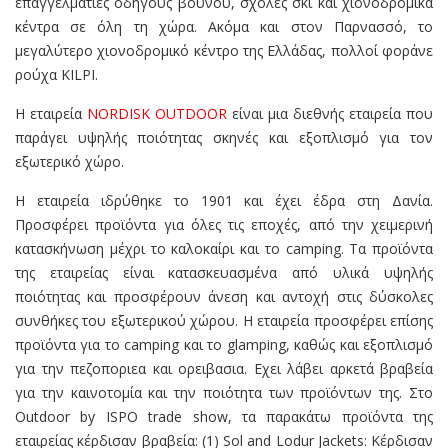
επαγγελματίες οδηγούς βουνού, σχολές σκι και χιονοδρομικά
κέντρα σε όλη τη χώρα. Ακόμα και στον Παρνασσό, το
μεγαλύτερο χιονοδρομικό κέντρο της Ελλάδας, πολλοί φοράνε
ρούχα KILPI.
Η εταιρεία
NORDISK OUTDOOR
είναι μια διεθνής εταιρεία που
παράγει υψηλής ποιότητας σκηνές και εξοπλισμό για τον
εξωτερικό χώρο.
Η εταιρεία ιδρύθηκε το 1901 και έχει έδρα στη Δανία.
Προσφέρει προϊόντα για όλες τις εποχές, από την χειμερινή
κατασκήνωση μέχρι το καλοκαίρι και το camping. Τα προϊόντα
της εταιρείας είναι κατασκευασμένα από υλικά υψηλής
ποιότητας και προσφέρουν άνεση και αντοχή στις δύσκολες
συνθήκες του εξωτερικού χώρου. Η εταιρεία προσφέρει επίσης
προϊόντα για το camping και το glamping, καθώς και εξοπλισμό
για την πεζοποριεα και ορειβασια. Εχει λάβει αρκετά βραβεία
για την καινοτομία και την ποιότητα των προϊόντων της. Στο
Outdoor by ISPO trade show, τα παρακάτω προϊόντα της
εταιρείας κέρδισαν βραβεία: (1) Sol and Lodur Jackets: Κέρδισαν