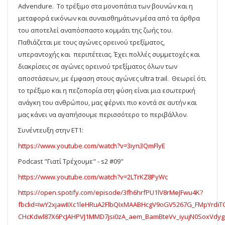
Advendure. Το τρέξιμο στα μονοπάτια των βουνών και η
μεταφορά εικόνων και συναισθημάτων μέσα από τα άρθρα
του αποτελεί αναπόσπαστο κομμάτι της ζωής του.
Παθιάζεται με τους αγώνες ορεινού τρεξίματος,
υπεραντοχής και περιπέτειας. Έχει πολλές συμμετοχές και
διακρίσεις σε αγώνες ορεινού τρεξίματος όλων των
αποστάσεων, με έμφαση στους αγώνες ultra trail. Θεωρεί ότι
το τρέξιμο και η πεζοπορία στη φύση είναι μια εσωτερική
ανάγκη του ανθρώπου, μας φέρνει πιο κοντά σε αυτήν και
μας κάνει να αγαπήσουμε περισσότερο το περιβάλλον.
Συνέντευξη στην ET1:
https://www.youtube.com/watch?v=3iyn3QmFlyE
Podcast "Γιατί Τρέχουμε" - s2 #09"
https://www.youtube.com/watch?v=2LTrKZ8PyWc
https://open.spotify.com/episode/3fh6hrfPU1lV8rMeJFwu4K?
fbclid=IwY2xjawIIXc1leHRuA2FlbQIxMAABHcgV9oGV5267G_FMpYrdiT
CHcKdwl87X6PcJAHPVJ1MMD7jsi0zA_aem_BamBteVv_iyujN0SoxVdyg