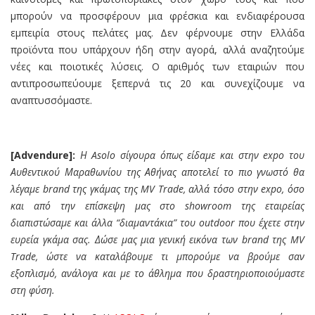
μπορούν να προσφέρουν μια φρέσκια και ενδιαφέρουσα
εμπειρία στους πελάτες μας. Δεν φέρνουμε στην Ελλάδα
προϊόντα που υπάρχουν ήδη στην αγορά, αλλά αναζητούμε
νέες και ποιοτικές λύσεις. Ο αριθμός των εταιριών που
αντιπροσωπεύουμε ξεπερνά τις 20 και συνεχίζουμε να
αναπτυσσόμαστε.
[Advendure]:
Η
Asolo
σίγουρα όπως είδαμε και στην
expo
του
Αυθεντικού Μαραθωνίου της Αθήνας αποτελεί το πιο γνωστό θα
λέγαμε
brand
της γκάμας της
MV Trade,
αλλά τόσο στην
expo,
όσο
και από την επίσκεψη μας στο
showroom
της εταιρείας
διαπιστώσαμε και άλλα “διαμαντάκια” του
outdoor
που έχετε στην
ευρεία γκάμα σας. Δώσε μας μια γενική εικόνα των
brand
της
MV
Trade,
ώστε να καταλάβουμε τι μπορούμε να βρούμε σαν
εξοπλισμό, ανάλογα και με το άθλημα που δραστηριοποιούμαστε
στη φύση.