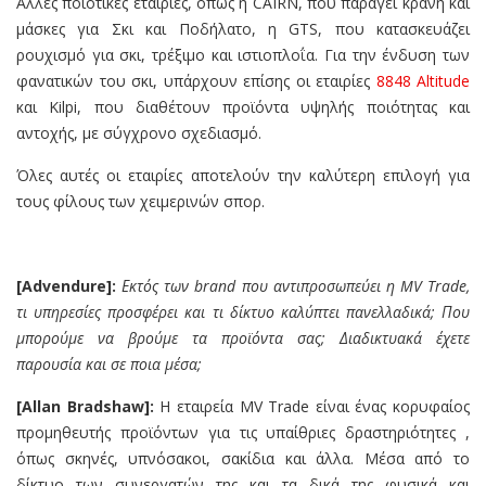
Αλλες ποιοτικές εταιρίες, όπως η CAIRN, που παράγει κράνη και
μάσκες για Σκι και Ποδήλατο, η GTS, που κατασκευάζει
ρουχισμό για σκι, τρέξιμο και ιστιοπλοΐα. Για την ένδυση των
φανατικών του σκι, υπάρχουν επίσης οι εταιρίες
8848 Altitude
και Kilpi, που διαθέτουν προϊόντα υψηλής ποιότητας και
αντοχής, με σύγχρονο σχεδιασμό.
Όλες αυτές οι εταιρίες αποτελούν την καλύτερη επιλογή για
τους φίλους των χειμερινών σπορ.
[Advendure]:
Εκτός των
brand
που αντιπροσωπεύει η
MV Trade,
τι υπηρεσίες προσφέρει και τι δίκτυο καλύπτει πανελλαδικά; Που
μπορούμε να βρούμε τα προϊόντα σας; Διαδικτυακά έχετε
παρουσία και σε ποια μέσα;
[Allan Bradsh
a
w]:
Η εταιρεία MV Trade είναι ένας κορυφαίος
προμηθευτής προϊόντων για τις υπαίθριες δραστηριότητες ,
όπως σκηνές, υπνόσακοι, σακίδια και άλλα. Μέσα από το
δίκτυο των συνεργατών της και τα δικά της φυσικά και