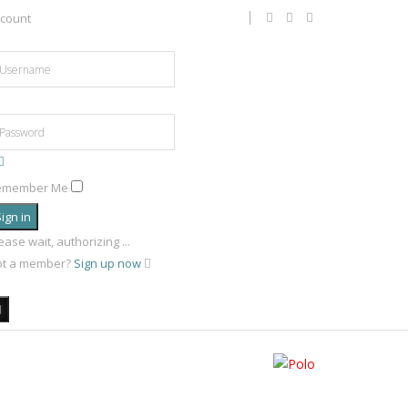
count
emember Me
ign in
ease wait, authorizing ...
ot a member?
Sign up now