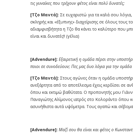
τις γυναίκες που τρέχουν φέτος είναι πολύ δυνατές;
[Τζο Μαντά]:
Σε ευχαριστώ για τα καλά σου λόγια
σκληρής και «έξυπνης» διαχείρισης σε όλους τους το
αδιαμφισβήτητα η Τζο θα κάνει το καλύτερο που μπο
είναι και δυνατές!! (γέλια)
[Advendure]:
Εξαιρετική η ομάδα πέρσι στην υποστή
ποιοι σε συνοδεύουν; Πες μας δυο λόγια για την ομάδα
[Τζο Μαντά]:
Στους αγώνες όταν η ομάδα υποστήριξ
ανεξάρτητα από το αποτέλεσμα έχεις κερδίσει σε α
όπου και εκτιμώ βαθύτατα. Ο προπονητής μου Γιάν
Παναγιώτης Αλίμονος ιατρός στο Κολοράντο όπου κα
ασυνήθιστα αυτά υψόμετρα. Τους αγαπώ και σέβομα
[Advendure]:
Μαζί σου θα είναι και φέτος ο Κωνσταν