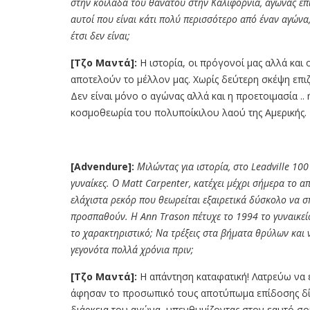
στην κοιλάδα του θανάτου στην Καλιφόρνια, αγώνας επίσ
αυτοί που είναι κάτι πολύ περισσότερο από έναν αγώνα,
έτσι δεν είναι;
[Τζο Μαντά]:
Η ιστορία, οι πρόγονοί μας αλλά και
αποτελούν το μέλλον μας. Χωρίς δεύτερη σκέψη επι
Δεν είναι μόνο ο αγώνας αλλά και η προετοιμασία .
κοσμοθεωρία του πολυποίκιλου λαού της Αμερικής.
[Advendure]:
Μιλώντας για ιστορία, στο
Leadville 10
γυναίκες. Ο
Matt Carpenter,
κατέχει μέχρι σήμερα το α
ελάχιστα ρεκόρ που θεωρείται εξαιρετικά δύσκολο να 
προσπαθούν. Η
Ann Trason
πέτυχε το 1994 το γυναικεί
το χαρακτηριστικό; Να τρέξεις στα βήματα θρύλων και 
γεγονότα πολλά χρόνια πριν;
[Τζο Μαντά]:
Η απάντηση καταφατική! Λατρεύω να
άφησαν το προσωπικό τους αποτύπωμα επίδοσης δί
διάρκεια του αγώνα, υπενθυμίζοντας στον εαυτό σου 