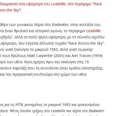
βάθρο των γυναικών πέρσι στo Badwater, στην κοιλάδα του
για έναν θρυλικό και ιστορικό αγώνα, το περίφημο
Leadville
 “εχθρός”, αλλά τα πολύ ψηλά υψόμετρα, με το σύνολο σχεδόν
υψόμετρο, δεν λέγεται άλλωστε τυχαία “Race Across the Sky”.
νο γιατί ξεκίνησε το μακρινό 1983, αλλά γιατί τα ρεκόρ
ό τους θρύλους Matt Carpenter (2005) και Ann Trason (1994)
ρο των ultra. Λίγες ημέρες πριν την εκκίνηση στις 19
ταντίνο Καρνάζη που τη συνοδεύει στην ομάδα υποστήριξης,
αι την Αμερικανική κουλτούρα στο χώρο των ultra.
ος για τις ΗΠΑ, γεννημένος το μακρινό 1983 και εμπνευσμένος
άντο. Φέτος λοιπόν τρέχεις στο
Leadville
και πέρσι στο
Badwater