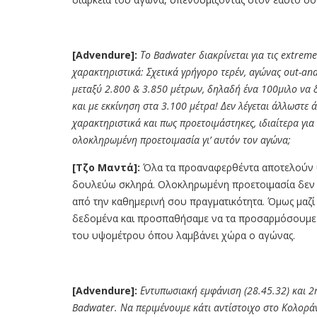
[Advendure]:
Το
Badwater
διακρίνεται για τις
extrem
χαρακτηριστικά: Σχετικά γρήγορο τερέν, αγώνας
out-an
μεταξύ 2.800
&
3.850 μέτρων, δηλαδή ένα 100μιλο να
και με εκκίνηση στα 3.100 μέτρα! Δεν λέγεται άλλωστε 
χαρακτηριστικά και πως προετοιμάστηκες, ιδιαίτερα για
ολοκληρωμένη προετοιμασία γι’ αυτόν τον αγώνα;
[Τζο Μαντά]:
Όλα τα προαναφερθέντα αποτελούν υπ
δουλεύω σκληρά. Ολοκληρωμένη προετοιμασία δεν 
από την καθημερινή σου πραγματικότητα. Όμως μαζί
δεδομένα και προσπαθήσαμε να τα προσαρμόσουμε σ
του υψομέτρου όπου λαμβάνει χώρα ο αγώνας.
[Advendure]:
Εντυπωσιακή εμφάνιση
(28.45.32)
και 2
Badwater.
Να περιμένουμε κάτι αντίστοιχο στο Κολορά