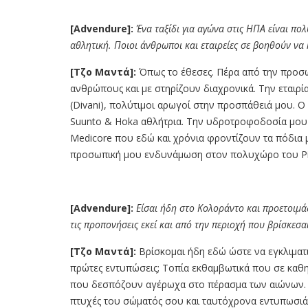
[Advendure]:
Ένα ταξίδι για αγώνα στις ΗΠΑ είναι πο
αθλητική. Ποιοι άνθρωποι και εταιρείες σε βοηθούν να 
[Τζο Μαντά]:
Όπως το έθεσες. Πέρα από την προσ
ανθρώπους και με στηρίζουν διαχρονικά. Την εταιρ
(Divani), πολύτιμοι αρωγοί στην προσπάθειά μου. Ο
Suunto & Hoka αθλήτρια. Την υδροτροφοδοσία μου α
Medicore που εδώ και χρόνια φροντίζουν τα πόδια 
προσωπική μου ενδυνάμωση στον πολυχώρο του Pila
[Advendure]:
Είσαι ήδη στο Κολοράντο και προετοιμάζ
τις προπονήσεις εκεί και από την περιοχή που βρίσκεσα
[Τζο Μαντά]:
Βρίσκομαι ήδη εδώ ώστε να εγκλιματ
πρώτες εντυπώσεις; Τοπία εκθαμβωτικά που σε κα
που δεσπόζουν αγέρωχα στο πέρασμα των αιώνων. Η
πτυχές του σώματός σου και ταυτόχρονα εντυπωσιάζ