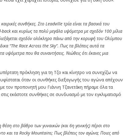
e
καιρικές συνθήκες. Στο
Leadville
τρία είναι τα βασικά του
d-back
και κυρίως τα πολύ μεγάλα υψόμετρα με σχεδόν 100 μίλια
 διεξάγεται σχεδόν ολόκληρο πάνω από την κορυφή του Ολύμπου
άδικα
“The Race Across the Sky”.
Πως τα βλέπεις αυτά τα
 τα υψόμετρα που θα συναντήσεις. Νιώθεις ότι έκανες μια
έρτατη πρόκληση για τη Τζο και κίνητρο να συνεχίζω να
υφίσταται όταν οι συνθήκες διεξαγωγής του αγώνα απέχουν
 με τον προπονητή μου Γιάννη Τζανετάκη πήραμε όλα τα
τις εκάστοτε συνθήκες σε συνδυασμό με τον εγκλιματισμό
η θέση στο βάθρο των γυναικών (και 6η γενικής) πέρσι στο
ντο και τα
Rocky Mountains;
Πως βλέπεις τον αγώνα; Ποιες από