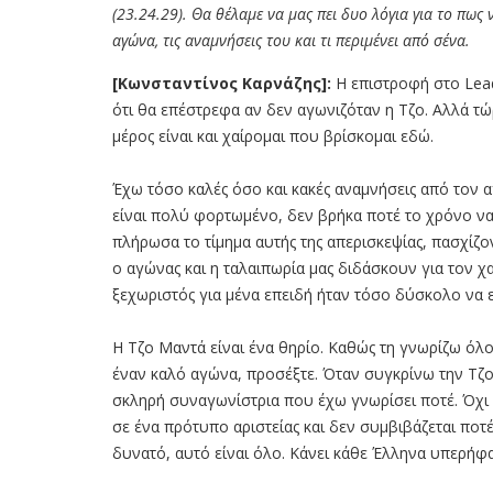
(23.24.29). Θα θέλαμε να μας πει δυο λόγια για το πως
αγώνα, τις αναμνήσεις του και τι περιμένει από σένα.
[Κωνσταντίνος Καρνάζης
]:
Η επιστροφή στο Lead
ότι θα επέστρεφα αν δεν αγωνιζόταν η Τζο. Αλλά τώ
μέρος είναι και χαίρομαι που βρίσκομαι εδώ.
Έχω τόσο καλές όσο και κακές αναμνήσεις από τον α
είναι πολύ φορτωμένο, δεν βρήκα ποτέ το χρόνο να
πλήρωσα το τίμημα αυτής της απερισκεψίας, πασχίζο
ο αγώνας και η ταλαιπωρία μας διδάσκουν για τον χα
ξεχωριστός για μένα επειδή ήταν τόσο δύσκολο να επι
Η Τζο Μαντά είναι ένα θηρίο. Καθώς τη γνωρίζω όλο κ
έναν καλό αγώνα, προσέξτε. Όταν συγκρίνω την Τζο 
σκληρή συναγωνίστρια που έχω γνωρίσει ποτέ. Όχι ε
σε ένα πρότυπο αριστείας και δεν συμβιβάζεται ποτέ
δυνατό, αυτό είναι όλο. Κάνει κάθε Έλληνα υπερήφανο