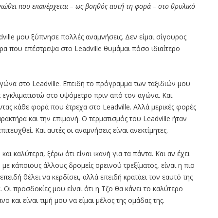
 νιώθει που επανέρχεται – ως βοηθός αυτή τη φορά – στο θρυλικό
ville μου ξύπνησε πολλές αναμνήσεις. Δεν είμαι σίγουρος
ρα που επέστρεψα στο Leadville θυμάμαι πόσο ιδιαίτερο
γώνα στο Leadville. Επειδή το πρόγραμμα των ταξιδιών μου
 εγκλιματιστώ στο υψόμετρο πριν από τον αγώνα. Και
ντας κάθε φορά που έτρεχα στο Leadville. Αλλά μερικές φορές
ρακτήρα και την επιμονή. Ο τερματισμός του Leadville ήταν
τευχθεί. Και αυτές οι αναμνήσεις είναι ανεκτίμητες.
αι καλύτερα, ξέρω ότι είναι ικανή για τα πάντα. Και αν έχει
με κάποιους άλλους δρομείς ορεινού τρεξίματος, είναι η πιο
πειδή θέλει να κερδίσει, αλλά επειδή κρατάει τον εαυτό της
. Οι προσδοκίες μου είναι ότι η Τζο θα κάνει το καλύτερο
 και είναι τιμή μου να είμαι μέλος της ομάδας της.