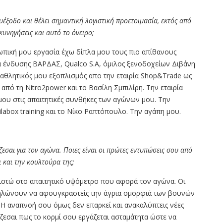
λυέξοδο και θέλει σημαντική λογιστική προετοιμασία, εκτός από
κυνηγήσεις και αυτό το όνειρο;
ωπική μου εργασία έχω δίπλα μου τους πιο απίθανους
ία ένδυσης ΒΑΡΔΑΣ, Qualco S.A, όμιλος ξενοδοχείων Διβάνη
 αθλητικός μου εξοπλισμός απο την εταιρία Shop&Trade ως
πό τη Nitro2power και το Βασίλη Σμπιλίρη. Την εταιρία
μου στις απαιτητικές συνθήκες των αγώνων μου. Την
box training και το Νίκο Ραπτόπουλο. Την αγάπη μου.
εσαι για τον αγώνα. Ποιες είναι οι πρώτες εντυπώσεις σου από
ι και την κουλτούρα της;
ιστώ στο απαιτητικό υψόμετρο που αφορά τον αγώνα. Οι
θηλώνουν να αφουγκραστείς την άγρια ομορφιά των βουνών
 αναπνοή σου όμως δεν επαρκεί και ανακαλύπτεις νέες
εσαι πως το κορμί σου εργάζεται ασταμάτητα ώστε να