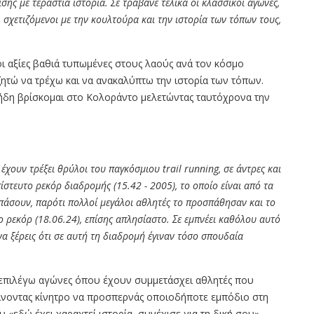
ης με τεράστια ιστορία. Σε τραβάνε τελικά οι κλασσικοί αγώνες,
 σχετιζόμενοι με την κουλτούρα και την ιστορία των τόπων τους,
 οι αξίες βαθιά τυπωμένες στους λαούς ανά τον κόσμο
ζητώ να τρέχω και να ανακαλύπτω την ιστορία των τόπων.
. ήδη βρίσκομαι στο Κολοράντο μελετώντας ταυτόχρονα την
0
έχουν τρέξει θρύλοι του παγκόσμιου
trail running,
σε άντρες και
πίστευτο ρεκόρ διαδρομής (15.42 -
2005
), το οποίο είναι από τα
σπάσουν, παρότι πολλοί μεγάλοι αθλητές το προσπάθησαν και το
ο ρεκόρ (18.06.24), επίσης απλησίαστο. Σε εμπνέει καθόλου αυτό
να ξέρεις ότι σε αυτή τη διαδρομή έγιναν τόσο σπουδαία
 επιλέγω αγώνες όπου έχουν συμμετάσχει αθλητές που
νοντας κίνητρο να προσπερνάς οποιοδήποτε εμπόδιο στη
«εδώ έχει χαραχτεί ιστορία, συνέχισε για τη δική σου».