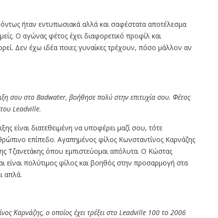
, όντως ήταν εντυπωσιακά αλλά και σαφέστατα αποτέλεσμα
μείς. Ο αγώνας φέτος έχει διαφορετικό προφίλ και
ρεί. Δεν έχω ιδέα ποιες γυναίκες τρέχουν, πόσο μάλλον αν
ριξη σου στο
Badwater,
βοήθησε πολύ στην επιτυχία σου. Φέτος
 του
Leadville.
ης είναι διατεθειμένη να υποφέρει μαζί σου, τότε
νθρώπινο επίπεδο. Αγαπημένος φίλος Κωνσταντίνος Καρνάζης
νης Τζανετάκης όπου εμπιστεύομαι απόλυτα. Ο Κώστας
ι είναι πολύτιμος φίλος και βοηθός στην προσαρμογή στα
ι απλά.
τίνος Καρνάζης
,
ο οποίος έχει τρέξει στο
Leadville 100
το 2006