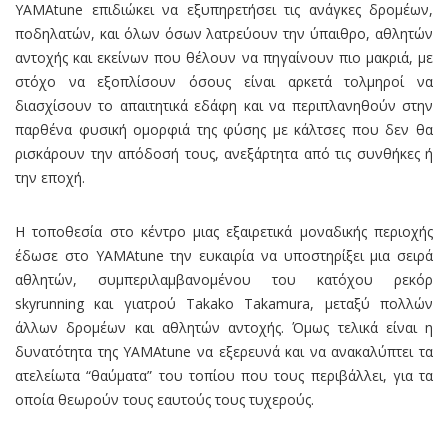
YAMAtune επιδιώκει να εξυπηρετήσει τις ανάγκες δρομέων,
ποδηλατών, και όλων όσων λατρεύουν την ύπαιθρο, αθλητών
αντοχής και εκείνων που θέλουν να πηγαίνουν πιο μακριά, με
στόχο να εξοπλίσουν όσους είναι αρκετά τολμηροί να
διασχίσουν το απαιτητικά εδάφη και να περιπλανηθούν στην
παρθένα φυσική ομορφιά της φύσης με κάλτσες που δεν θα
ρισκάρουν την απόδοσή τους, ανεξάρτητα από τις συνθήκες ή
την εποχή.
Η τοποθεσία στο κέντρο μιας εξαιρετικά μοναδικής περιοχής
έδωσε στο YAMAtune την ευκαιρία να υποστηρίξει μια σειρά
αθλητών, συμπεριλαμβανομένου του κατόχου ρεκόρ
skyrunning και γιατρού Takako Takamura, μεταξύ πολλών
άλλων δρομέων και αθλητών αντοχής. Όμως τελικά είναι η
δυνατότητα της YAMAtune να εξερευνά και να ανακαλύπτει τα
ατελείωτα “θαύματα” του τοπίου που τους περιβάλλει, για τα
οποία θεωρούν τους εαυτούς τους τυχερούς.