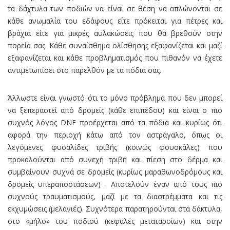
τα δάχτυλα των ποδιών να είναι σε θέση να απλώνονται σε
κάθε ανωμαλία του εδάφους είτε πρόκειται για πέτρες και
βράχια είτε για μικρές αυλακώσεις που θα βρεθούν στην
πορεία σας. Κάθε συναίσθημα ολίσθησης εξαφανίζεται και μαζί
εξαφανίζεται και κάθε προβληματισμός που πιθανόν να έχετε
αντιμετωπίσει στο παρελθόν με τα πόδια σας.
Άλλωστε είναι γνωστό ότι το μόνο πρόβλημα που δεν μπορεί
να ξεπεραστεί από δρομείς (κάθε επιπέδου) και είναι ο πιο
συχνός λόγος DNF προέρχεται από τα πόδια και κυρίως ότι
αφορά την περιοχή κάτω από τον αστράγαλο, όπως οι
λεγόμενες φυσαλίδες τριβής (κοινώς φουσκάλες) που
προκαλούνται από συνεχή τριβή και πίεση στο δέρμα και
συμβαίνουν συχνά σε δρομείς (κυρίως μαραθωνοδρόμους και
δρομείς υπεραποστάσεων) . Αποτελούν έναν από τους πιο
συχνούς τραυματισμούς, μαζί µε τα διαστρέμματα και τις
εκχυμώσεις (μελανιές). Συχνότερα παρατηρούνται στα δάκτυλα,
στο «µήλο» του ποδιού (κεφαλές μεταταρσίων) και στην