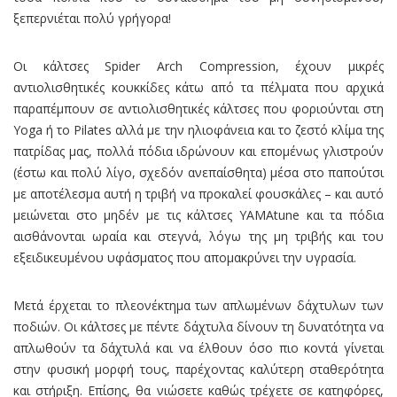
ξεπερνιέται πολύ γρήγορα!
Οι κάλτσες Spider Arch Compression, έχουν μικρές
αντιολισθητικές κουκκίδες κάτω από τα πέλματα που αρχικά
παραπέμπουν σε αντιολισθητικές κάλτσες που φοριούνται στη
Yoga ή το Pilates αλλά με την ηλιοφάνεια και το ζεστό κλίμα της
πατρίδας μας, πολλά πόδια ιδρώνουν και επομένως γλιστρούν
(έστω και πολύ λίγο, σχεδόν ανεπαίσθητα) μέσα στο παπούτσι
με αποτέλεσμα αυτή η τριβή να προκαλεί φουσκάλες – και αυτό
μειώνεται στο μηδέν με τις κάλτσες YAMAtune και τα πόδια
αισθάνονται ωραία και στεγνά, λόγω της μη τριβής και του
εξειδικευμένου υφάσματος που απομακρύνει την υγρασία.
Μετά έρχεται το πλεονέκτημα των απλωμένων δάχτυλων των
ποδιών. Οι κάλτσες με πέντε δάχτυλα δίνουν τη δυνατότητα να
απλωθούν τα δάχτυλά και να έλθουν όσο πιο κοντά γίνεται
στην φυσική μορφή τους, παρέχοντας καλύτερη σταθερότητα
και στήριξη. Επίσης, θα νιώσετε καθώς τρέχετε σε κατηφόρες,