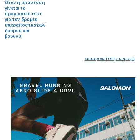
Όταν η απόσταση
γίνεται το
πραγματικό τεστ
για τον δρομέα
υπεραποστάσεων
δρόμου και
βουνού!
επιστροφή στην κορυφή