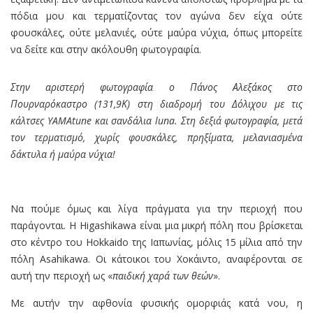
πόδια μου και τερματίζοντας τον αγώνα δεν είχα ούτε
φουσκάλες, ούτε μελανιές, ούτε μαύρα νύχια, όπως μπορείτε
να δείτε και στην ακόλουθη φωτογραφία.
Στην αριστερή φωτογραφία ο Πάνος Αλεξάκος στο
Πουρναρόκαστρο (131,9Κ) στη διαδρομή του Δόλιχου με τις
κάλτσες YAMAtune και σανδάλια luna. Στη δεξιά φωτογραφία, μετά
τον τερματισμό, χωρίς φουσκάλες, πρηξίματα, μελανιασμένα
δάκτυλα ή μαύρα νύχια!
Να πούμε όμως και λίγα πράγματα για την περιοχή που
παράγονται. Η Higashikawa είναι μια μικρή πόλη που βρίσκεται
στο κέντρο του Hokkaido της Ιαπωνίας, μόλις 15 μίλια από την
πόλη Asahikawa. Οι κάτοικοι του Χοκάιντο, αναφέρονται σε
αυτή την περιοχή ως «
παιδική χαρά των θεών
».
Με αυτήν την αφθονία φυσικής ομορφιάς κατά νου, η