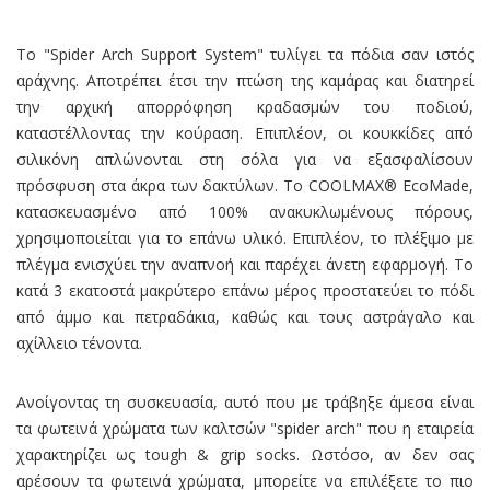
Το "Spider Arch Support System" τυλίγει τα πόδια σαν ιστός
αράχνης. Αποτρέπει έτσι την πτώση της καμάρας και διατηρεί
την αρχική απορρόφηση κραδασμών του ποδιού,
καταστέλλοντας την κούραση. Επιπλέον, οι κουκκίδες από
σιλικόνη απλώνονται στη σόλα για να εξασφαλίσουν
πρόσφυση στα άκρα των δακτύλων. Το COOLMAX® EcoMade,
κατασκευασμένο από 100% ανακυκλωμένους πόρους,
χρησιμοποιείται για το επάνω υλικό. Επιπλέον, το πλέξιμο με
πλέγμα ενισχύει την αναπνοή και παρέχει άνετη εφαρμογή. Το
κατά 3 εκατοστά μακρύτερο επάνω μέρος προστατεύει το πόδι
από άμμο και πετραδάκια, καθώς και τους αστράγαλο και
αχίλλειο τένοντα.
Ανοίγοντας τη συσκευασία, αυτό που με τράβηξε άμεσα είναι
τα φωτεινά χρώματα των καλτσών "spider arch" που η εταιρεία
χαρακτηρίζει ως tough & grip socks. Ωστόσο, αν δεν σας
αρέσουν τα φωτεινά χρώματα, μπορείτε να επιλέξετε το πιο