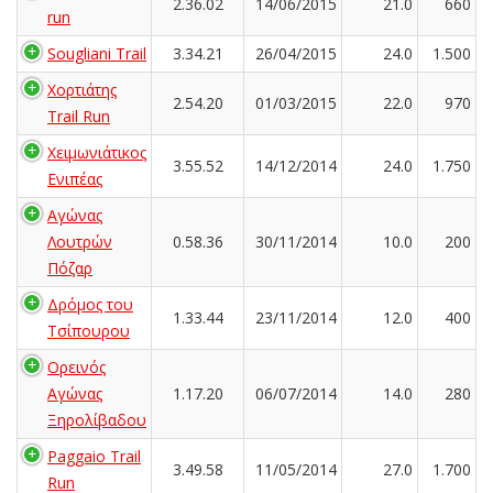
2.36.02
14/06/2015
21.0
660
run
Sougliani Trail
3.34.21
26/04/2015
24.0
1.500
Χορτιάτης
2.54.20
01/03/2015
22.0
970
Trail Run
Χειμωνιάτικος
3.55.52
14/12/2014
24.0
1.750
Ενιπέας
Αγώνας
Λουτρών
0.58.36
30/11/2014
10.0
200
Πόζαρ
Δρόμος του
1.33.44
23/11/2014
12.0
400
Τσίπουρου
Ορεινός
Αγώνας
1.17.20
06/07/2014
14.0
280
Ξηρολίβαδου
Paggaio Trail
3.49.58
11/05/2014
27.0
1.700
Run