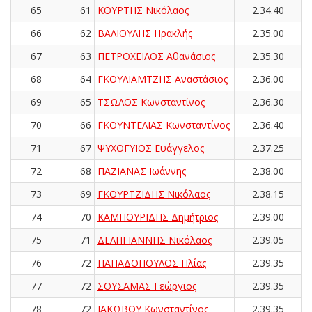
65
61
ΚΟΥΡΤΗΣ Νικόλαος
2.34.40
66
62
ΒΑΛΙΟΥΛΗΣ Ηρακλής
2.35.00
67
63
ΠΕΤΡΟΧΕΙΛΟΣ Αθανάσιος
2.35.30
68
64
ΓΚΟΥΛΙΑΜΤΖΗΣ Αναστάσιος
2.36.00
69
65
ΤΣΩΛΟΣ Κωνσταντίνος
2.36.30
70
66
ΓΚΟΥΝΤΕΛΙΑΣ Κωνσταντίνος
2.36.40
71
67
ΨΥΧΟΓΥΙΟΣ Ευάγγελος
2.37.25
72
68
ΠΑΖΙΑΝΑΣ Ιωάννης
2.38.00
73
69
ΓΚΟΥΡΤΖΙΔΗΣ Νικόλαος
2.38.15
74
70
ΚΑΜΠΟΥΡΙΔΗΣ Δημήτριος
2.39.00
75
71
ΔΕΛΗΓΙΑΝΝΗΣ Νικόλαος
2.39.05
76
72
ΠΑΠΑΔΟΠΟΥΛΟΣ Ηλίας
2.39.35
77
72
ΣΟΥΣΑΜΑΣ Γεώργιος
2.39.35
78
72
ΙΑΚΩΒΟΥ Κωνσταντίνος
2.39.35