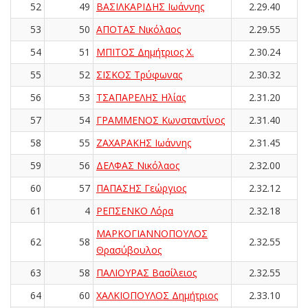
52
49
ΒΑΣΙΛΚΑΡΙΔΗΣ Ιωάννης
2.29.40
53
50
ΑΠΟΤΑΣ Νικόλαος
2.29.55
54
51
ΜΠΙΤΟΣ Δημήτριος Χ.
2.30.24
55
52
ΣΙΣΚΟΣ Τρύφωνας
2.30.32
56
53
ΤΣΑΠΑΡΕΛΗΣ Ηλίας
2.31.20
57
54
ΓΡΑΜΜΕΝΟΣ Κωνσταντίνος
2.31.40
58
55
ΖΑΧΑΡΑΚΗΣ Ιωάννης
2.31.45
59
56
ΔΕΛΦΑΣ Νικόλαος
2.32.00
60
57
ΠΑΠΑΣΗΣ Γεώργιος
2.32.12
61
4
ΡΕΠΣΕΝΚΟ Λόρα
2.32.18
ΜΑΡΚΟΓΙΑΝΝΟΠΟΥΛΟΣ
62
58
2.32.55
Θρασύβουλος
63
58
ΠΑΛΙΟΥΡΑΣ Βασίλειος
2.32.55
64
60
ΧΑΛΚΙΟΠΟΥΛΟΣ Δημήτριος
2.33.10