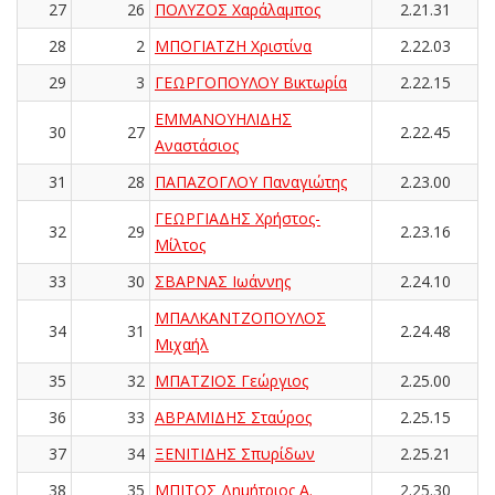
27
26
ΠΟΛΥΖΟΣ Χαράλαμπος
2.21.31
28
2
ΜΠΟΓΙΑΤΖΗ Χριστίνα
2.22.03
29
3
ΓΕΩΡΓΟΠΟΥΛΟΥ Βικτωρία
2.22.15
ΕΜΜΑΝΟΥΗΛΙΔΗΣ
30
27
2.22.45
Αναστάσιος
31
28
ΠΑΠΑΖΟΓΛΟΥ Παναγιώτης
2.23.00
ΓΕΩΡΓΙΑΔΗΣ Χρήστος-
32
29
2.23.16
Μίλτος
33
30
ΣΒΑΡΝΑΣ Ιωάννης
2.24.10
ΜΠΑΛΚΑΝΤΖΟΠΟΥΛΟΣ
34
31
2.24.48
Μιχαήλ
35
32
ΜΠΑΤΖΙΟΣ Γεώργιος
2.25.00
36
33
ΑΒΡΑΜΙΔΗΣ Σταύρος
2.25.15
37
34
ΞΕΝΙΤΙΔΗΣ Σπυρίδων
2.25.21
38
35
ΜΠΙΤΟΣ Δημήτριος Α.
2.25.30