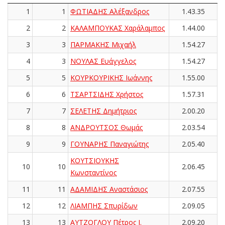
1
1
ΦΩΤΙΑΔΗΣ Αλέξανδρος
1.43.35
2
2
ΚΑΛΑΜΠΟΥΚΑΣ Χαράλαμπος
1.44.00
3
3
ΠΑΡΜΑΚΗΣ Μιχαήλ
1.54.27
4
3
ΝΟΥΛΑΣ Ευάγγελος
1.54.27
5
5
ΚΟΥΡΚΟΥΡΙΚΗΣ Ιωάννης
1.55.00
6
6
ΤΣΑΡΤΣΙΔΗΣ Χρήστος
1.57.31
7
7
ΣΕΛΕΤΗΣ Δημήτριος
2.00.20
8
8
ΑΝΔΡΟΥΤΣΟΣ Θωμάς
2.03.54
9
9
ΓΟΥΝΑΡΗΣ Παναγιώτης
2.05.40
ΚΟΥΤΣΙΟΥΚΗΣ
10
10
2.06.45
Κωνσταντίνος
11
11
ΑΔΑΜΙΔΗΣ Αναστάσιος
2.07.55
12
12
ΛΙΑΜΠΗΣ Σπυρίδων
2.09.05
13
13
ΑΥΤΖΟΓΛΟΥ Πέτρος Ι.
2.09.20