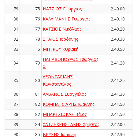
79
75
ΝΑΤΣΙΟΣ Γεώργιος
2.40.00
80
76
ΚΑΛΛΙΜΑΝΗΣ Γεώργιος
2.40.10
81
77
ΚΑΤΣΙΟΣ Νικόλαος
2.40.20
82
78
ΣΤΑΪΟΣ Ιορδάνης
2.40.30
83
5
ΜΗΤΡΟΥ Κυριακή
2.40.50
ΠΑΠΑΔΟΠΟΥΛΟΣ Γεώργιος
84
79
2.41.20
Χ.
ΛΕΟΝΤΑΡΙΔΗΣ
85
80
2.41.25
Κωνσταντίνος
86
81
ΑΛΒΑΝΟΣ Ευάγγελος
2.41.30
87
82
ΚΟΜΠΑΤΣΙΑΡΗΣ Ιωάννης
2.41.50
88
82
ΜΠΑΡΤΖΙΩΚΑΣ Βάιος
2.41.50
89
84
ΧΑΤΖΗΧΡΗΣΤΑΚΗΣ Χρήστος
2.42.00
90
85
ΒΡΥΣΗΣ Ιωάννης
2.42.30