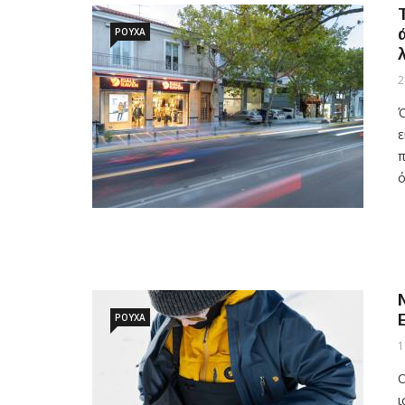
ΡΟΥΧΑ
2
Ό
ε
π
ό
ΡΟΥΧΑ
1
Ο
ι