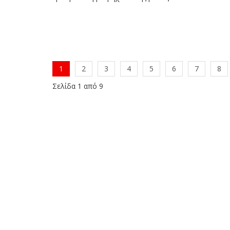
1
2
3
4
5
6
7
8
Σελίδα 1 από 9