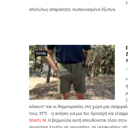
ε
απολύτως απαραίτητα, συσκευασμένα έξυπνα.
ΡΟΥΧΑ
2
Η
ή
μ
Ω
κόκκινο” και οι θερμοκρασίες στη χώρα μας σκαρφα
τους 35°C - η ανάγκη για μια πιο δροσερή και ελαφ
Shorts M
. Η βερμούδα αυτή απευθύνεται τόσο στον 
φορέσαμε λοιπόν σε μονοπάτια, σε μετακινήσεις μέσ