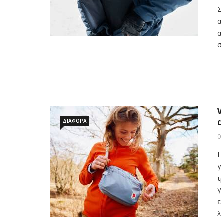
Σ
α
α
σ
ΔΙΑΦΟΡΑ
0
Η
γ
τ
γ
ε
λ