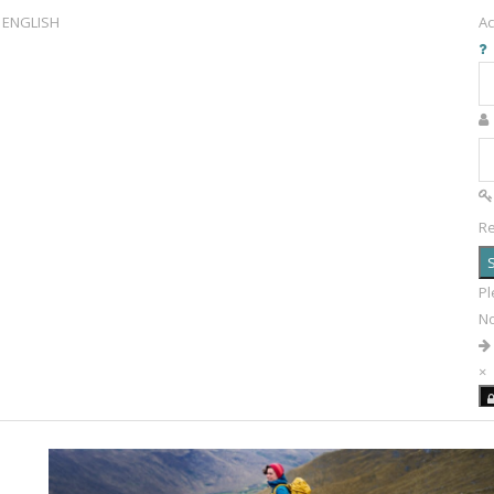
ENGLISH
Ac
R
S
Pl
N
×