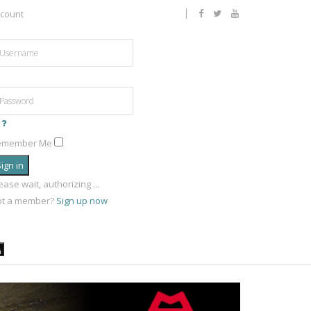
count
emember Me
ign in
ease wait, authorizing ...
ot a member?
Sign up now