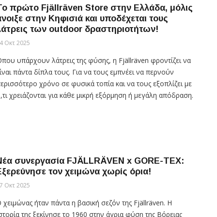
To πρώτo Fjällräven Store στην Ελλάδα, μόλις
άνοιξε στην Κηφισιά και υποδέχεται τους
λάτρεις των outdoor δραστηριοτήτων!
4 Οκτ 2025
που υπάρχουν λάτρεις της φύσης, η Fjällräven φροντίζει να
ίναι πάντα δίπλα τους. Για να τους εμπνέει να περνούν
ερισσότερο χρόνο σε φυσικά τοπία και να τους εξοπλίζει με
,τι χρειάζονται για κάθε μικρή εξόρμηση ή μεγάλη απόδραση.
Νέα συνεργασία FJÄLLRÄVEN x GORE-TEX:
Εξερεύνησε τον χειμώνα χωρίς όρια!
7 Οκτ 2025
 χειμώνας ήταν πάντα η βασική σεζόν της Fjällräven. Η
στορία της ξεκίνησε το 1960 στην άγρια φύση της Βόρειας