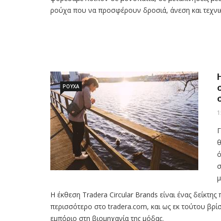
ρούχα που να προσφέρουν δροσιά, άνεση και τεχνικ
ΡΟΥΧΑ
1
Γ
θ
ό
σ
μ
Η έκθεση Tradera Circular Brands είναι ένας δείκτης
περισσότερο στο tradera.com, και ως εκ τούτου βρί
εμπόριο στη βιομηχανία της μόδας.