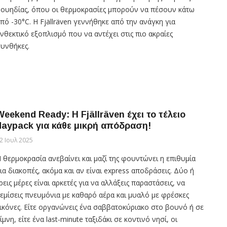
ουηδίας, όπου οι θερμοκρασίες μπορούν να πέσουν κάτω
πό -30°C. Η Fjällräven γεννήθηκε από την ανάγκη για
νθεκτικό εξοπλισμό που να αντέχει στις πιο ακραίες
υνθήκες.
Weekend Ready: Η Fjällräven έχει το τέλειο
daypack για κάθε μικρή απόδραση!
2 Ιουλ 2025
 θερμοκρασία ανεβαίνει και μαζί της φουντώνει η επιθυμία
ια διακοπές, ακόμα και αν είναι express αποδράσεις. Δύο ή
ρεις μέρες είναι αρκετές για να αλλάξεις παραστάσεις, να
εμίσεις πνευμόνια με καθαρό αέρα και μυαλό με φρέσκες
ικόνες. Είτε οργανώνεις ένα σαββατοκύριακο στο βουνό ή σε
ίμνη, είτε ένα last-minute ταξιδάκι σε κοντινό νησί, οι