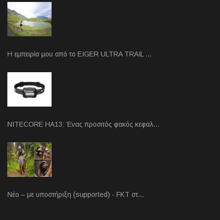
Η εμπειρία μου από το EIGER ULTRA TRAIL …
NITECORE HA13: Ένας προσιτός φακός κεφαλ…
Νέο – με υποστήριξη (supported) - FKT στ…