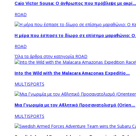
Caio Victor Sousa: O άνθρωπος που πρόβλεψε με ακρί
ROAD
Η μέρα που έσπασε το δίωρο σε επίσημο μαραθώνιο: 
ROAD
Όλα τα άρθρα στην κατηγορία ROAD
Into the Wild with the Malacara Amazonas Expeditio…
MULTISPORTS
Μια Γνωριμία με τον Αθλητικό Προσανατολισμό (Orien…
MULTISPORTS