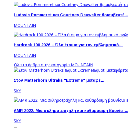
Ludovic Pommeret και Courtney Dauwalter θριαμβευτέ
MOUNTAIN
Hardrock 100 2026 – Όλα έτοιμα για τον εμβληματικό…
MOUNTAIN
Όλα τα άρθρα στην κατηγορία MOUNTAIN
Στον Matterhorn Ultraks "Extreme" μεταφέ…
SKY
AMR 2022: Μια σκληροτράχηλη και καθαρόαιμη βουνίσι
SKY