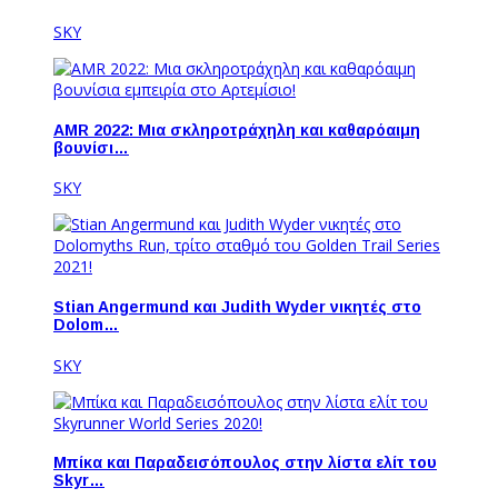
SKY
AMR 2022: Μια σκληροτράχηλη και καθαρόαιμη
βουνίσι…
SKY
Stian Angermund και Judith Wyder νικητές στο
Dolom…
SKY
Μπίκα και Παραδεισόπουλος στην λίστα ελίτ του
Skyr…