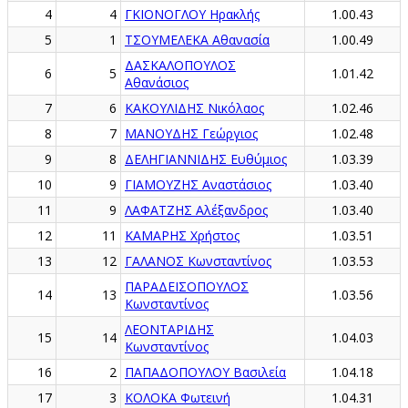
4
4
ΓΚΙΟΝΟΓΛΟΥ Ηρακλής
1.00.43
5
1
ΤΣΟΥΜΕΛΕΚΑ Αθανασία
1.00.49
ΔΑΣΚΑΛΟΠΟΥΛΟΣ
6
5
1.01.42
Αθανάσιος
7
6
ΚΑΚΟΥΛΙΔΗΣ Νικόλαος
1.02.46
8
7
ΜΑΝΟΥΔΗΣ Γεώργιος
1.02.48
9
8
ΔΕΛΗΓΙΑΝΝΙΔΗΣ Ευθύμιος
1.03.39
10
9
ΓΙΑΜΟΥΖΗΣ Αναστάσιος
1.03.40
11
9
ΛΑΦΑΤΖΗΣ Αλέξανδρος
1.03.40
12
11
ΚΑΜΑΡΗΣ Χρήστος
1.03.51
13
12
ΓΑΛΑΝΟΣ Κωνσταντίνος
1.03.53
ΠΑΡΑΔΕΙΣΟΠΟΥΛΟΣ
14
13
1.03.56
Κωνσταντίνος
ΛΕΟΝΤΑΡΙΔΗΣ
15
14
1.04.03
Κωνσταντίνος
16
2
ΠΑΠΑΔΟΠΟΥΛΟΥ Βασιλεία
1.04.18
17
3
ΚΟΛΟΚΑ Φωτεινή
1.04.31