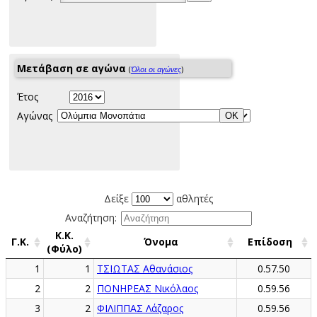
Μετάβαση σε αγώνα
(
Όλοι οι αγώνες
)
Έτος
Αγώνας
Δείξε
αθλητές
Αναζήτηση:
Κ.Κ.
Γ.Κ.
Όνομα
Επίδοση
(Φύλο)
1
1
ΤΣΙΩΤΑΣ Αθανάσιος
0.57.50
2
2
ΠΟΝΗΡΕΑΣ Νικόλαος
0.59.56
3
2
ΦΙΛΙΠΠΑΣ Λάζαρος
0.59.56