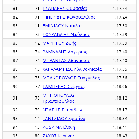
81
71
ΤΣΑΠΑΡΑΣ Οδυσσέας
1.17.24
82
71
ΠΙΠΕΡΙΔΗΣ Κωνσταντίνος
1.17.24
83
11
ΕΜΙΝΙΔΟΥ Ναταλία
1.17.30
84
73
ΣΟΥΡΑΒΛΙΑΣ Νικόλαος
1.17.39
85
12
ΜΑΡΙΓΓΟΥ Ζωής
1.17.39
86
74
ΡΑΜΝΑΛΗΣ Αργύριος
1.17.40
87
74
ΜΠΛΑΝΤΑΣ Αθανάσιος
1.17.40
88
13
ΧΑΡΑΛΑΜΠΙΔΟΥ Άννα-Μαρία
1.17.55
89
76
ΜΠΑΚΟΠΟΥΛΟΣ Ευάγγελος
1.17.56
90
77
ΤΑΜΠΕΚΗΣ Στέργιος
1.18.06
ΜΠΙΤΟΠΟΥΛΟΣ
91
78
1.18.12
Τριαντάφυλλος
92
79
ΝΤΑΣΗΣ Σπυρίδων
1.18.17
93
14
ΓΑΝΤΖΙΔΟΥ Χριστίνα
1.18.34
94
15
ΚΟΣΚΙΝΑ Ελένη
1.18.41
95
80
ΖΑΧΟΣ Ιωάννης
1.18.43