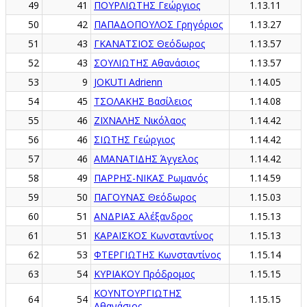
49
41
ΠΟΥΡΛΙΩΤΗΣ Γεώργιος
1.13.11
50
42
ΠΑΠΑΔΟΠΟΥΛΟΣ Γρηγόριος
1.13.27
51
43
ΓΚΑΝΑΤΣΙΟΣ Θεόδωρος
1.13.57
52
43
ΣΟΥΛΙΩΤΗΣ Αθανάσιος
1.13.57
53
9
JOKUTI Adrienn
1.14.05
54
45
ΤΣΟΛΑΚΗΣ Βασίλειος
1.14.08
55
46
ΖΙΧΝΑΛΗΣ Νικόλαος
1.14.42
56
46
ΣΙΩΤΗΣ Γεώργιος
1.14.42
57
46
ΑΜΑΝΑΤΙΔΗΣ Άγγελος
1.14.42
58
49
ΠΑΡΡΗΣ-ΝΙΚΑΣ Ρωμανός
1.14.59
59
50
ΠΑΓΟΥΝΑΣ Θεόδωρος
1.15.03
60
51
ΑΝΔΡΙΑΣ Αλέξανδρος
1.15.13
61
51
ΚΑΡΑΪΣΚΟΣ Κωνσταντίνος
1.15.13
62
53
ΦΤΕΡΓΙΩΤΗΣ Κωνσταντίνος
1.15.14
63
54
ΚΥΡΙΑΚΟΥ Πρόδρομος
1.15.15
ΚΟΥΝΤΟΥΡΓΙΩΤΗΣ
64
54
1.15.15
Αθανάσιος