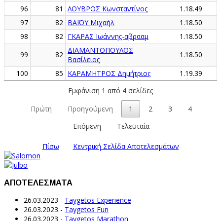
96
81
ΛΟΥΒΡΟΣ Κωνσταντίνος
1.18.49
97
82
ΒΑΪΟΥ Μιχαήλ
1.18.50
98
82
ΓΚΑΡΑΣ Ιωάννης-αβρααμ
1.18.50
ΔΙΑΜΑΝΤΟΠΟΥΛΟΣ
99
82
1.18.50
Βασίλειος
100
85
ΚΑΡΑΜΗΤΡΟΣ Δημήτριος
1.19.39
Εμφάνιση 1 από 4 σελίδες
Πρώτη
Προηγούμενη
1
2
3
4
Επόμενη
Τελευταία
Πίσω
Κεντρική Σελίδα Αποτελεσμάτων
ΑΠΟΤΕΛΕΣΜΑΤΑ
26.03.2023
-
Taygetos Experience
26.03.2023
-
Taygetos Fun
26.03.2023
-
Taygetos Marathon