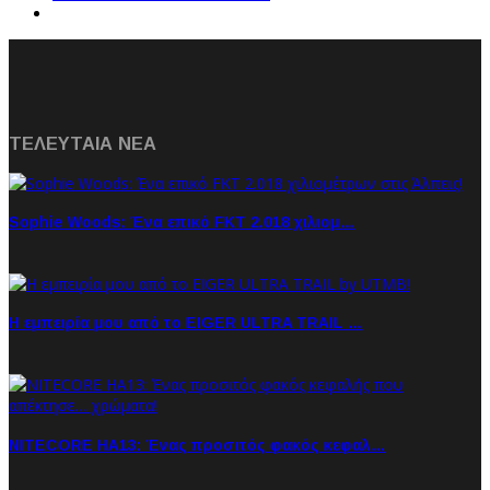
ΤΕΛΕΥΤΑΙΑ NEA
Sophie Woods: Ένα επικό FKT 2.018 χιλιομ…
Η εμπειρία μου από το EIGER ULTRA TRAIL …
NITECORE HA13: Ένας προσιτός φακός κεφαλ…