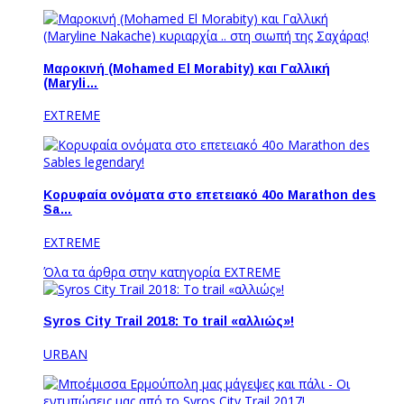
Μαροκινή (Mohamed El Morabity) και Γαλλική
(Maryli…
EXTREME
Κορυφαία ονόματα στο επετειακό 40ο Marathon des
Sa…
EXTREME
Όλα τα άρθρα στην κατηγορία EXTREME
Syros City Trail 2018: To trail «αλλιώς»!
URBAN