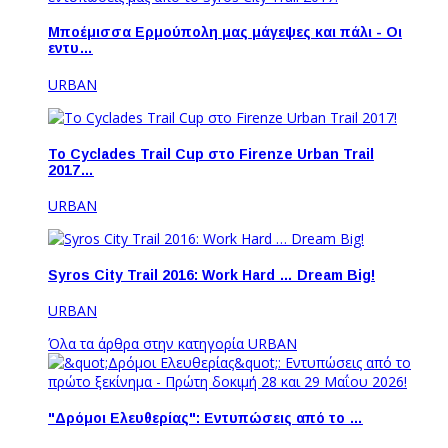
Μποέμισσα Ερμούπολη μας μάγεψες και πάλι - Οι
εντυ…
URBAN
Το Cyclades Trail Cup στο Firenze Urban Trail
2017…
URBAN
Syros City Trail 2016: Work Hard … Dream Big!
URBAN
Όλα τα άρθρα στην κατηγορία URBAN
"Δρόμοι Ελευθερίας": Εντυπώσεις από το …