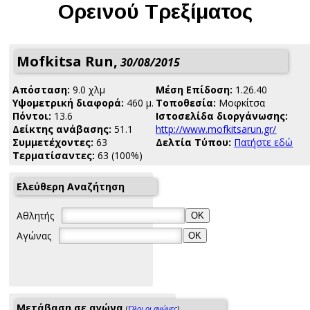
Ορεινού Τρεξίματος
Mofkitsa Run,
30/08/2015
Απόσταση:
9.0 χλμ
Μέση Επίδοση:
1.26.40
Yψομετρική διαφορά:
460 μ.
Τοποθεσία:
Μοφκίτσα
Πόντοι:
13.6
Ιστοσελίδα διοργάνωσης:
Δείκτης ανάβασης:
51.1
http://www.mofkitsarun.gr/
Συμμετέχοντες:
63
Δελτία Τύπου:
Πατήστε εδώ
Τερματίσαντες:
63 (100%)
Ελεύθερη Αναζήτηση
Αθλητής
Αγώνας
Μετάβαση σε αγώνα
(
Όλοι οι αγώνες
)