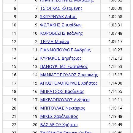
8
7
ΤΣΙΟΓΚΑΣ Κλεομένης
1.00.39
9
8
SKRYPNYAK Anton
1.02.58
10
9
ΦΩΤΑΚΗΣ Σπυρίδων
1.03.31
11
10
ΚΟΡΟΒΕΖΗΣ Ιωάννης
1.07.48
12
2
ΤΕΡΖΗ Μαρίνα
1.09.17
13
11
ΓΙΑΝΝΟΠΟΥΛΟΣ Ανδρέας
1.10.23
14
12
ΚΥΡΙΑΚΟΣ Δημήτριος
1.12.13
15
13
ΠΑΝΟΥΡΓΙΑΣ Ευστάθιος
1.12.53
16
14
ΜΑΝΙΑΤΟΠΟΥΛΟΣ Σοφοκλής
1.13.13
17
15
ΑΠΟΣΤΟΛΟΠΟΥΛΟΣ Χρήστος
1.14.00
18
16
ΜΠΡΑΤΣΟΣ Βασίλειος
1.14.55
19
17
ΜΙΚΕΛΟΠΟΥΛΟΣ Ανδρέας
1.19.11
20
18
ΜΠΙΤΟΥΛΑΣ Νεκτάριος
1.19.14
21
19
ΜΙΚΕΣ Χαράλαμπος
1.19.48
22
20
ΒΑΣΙΛΕΙΟΥ Χρήστος
1.19.49
23
20
ΣΑΚΕΛΛΙΟΥ Επαμεινώνδας
1.19.49