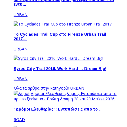
εντυ…
URBAN
Το Cyclades Trail Cup στο Firenze Urban Trail
2017…
URBAN
Syros City Trail 2016: Work Hard … Dream Big!
URBAN
Όλα τα άρθρα στην κατηγορία URBAN
"Δρόμοι Ελευθερίας": Εντυπώσεις από το …
ROAD