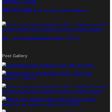
NITECORE HA13: Ένας προσιτός φακός κεφαλ…
Νέο – με υποστήριξη (supported) - FKT στ…
Post Gallery