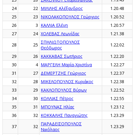
24
22
ΜΙΛΙΛΗΣ Αλέξανδρος
1.20.48
25
23
ΝΙΚΟΛΑΚΟΠΟΥΛΟΣ Γεώργιος
1.20.52
26
3
ΚΑΛΛΙΑ Ελένη
1.20.57
27
24
ΧΟΛΕΒΑΣ Λεωνίδας
1.21.38
ΣΠΗΛΙΩΤΟΠΟΥΛΟΣ
28
25
1.22.02
Θεόδωρος
29
26
ΚΑΚΚΑΒΑΣ Σωτήριος
1.22.20
30
4
ΜΑΡΓΕΛΗ Μαρία-Χριστίνα
1.22.27
31
27
ΔΕΜΕΡΤΖΗΣ Γεώργιος
1.22.37
32
28
ΜΙΚΕΛΟΠΟΥΛΟΣ Κυριάκος
1.22.38
33
29
ΚΑΚΛΟΠΟΥΛΟΣ Βύρων
1.22.52
34
30
ΚΟΛΛΙΑΣ Πέτρος
1.22.55
35
31
ΜΠΟΥΝΑΣ Ηλίας
1.23.12
36
32
ΚΟΚΚΑΛΗΣ Παναγιώτης
1.23.29
ΠΑΡΑΔΕΙΣΟΠΟΥΛΟΣ
37
32
1.23.29
Νικόλαος