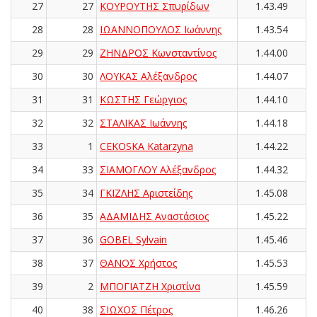
27
27
ΚΟΥΡΟΥΤΗΣ Σπυρίδων
1.43.49
28
28
ΙΩΑΝΝΟΠΟΥΛΟΣ Ιωάννης
1.43.54
29
29
ΖΗΝΔΡΟΣ Κωνσταντίνος
1.44.00
30
30
ΛΟΥΚΑΣ Αλέξανδρος
1.44.07
31
31
ΚΩΣΤΗΣ Γεώργιος
1.44.10
32
32
ΣΤΑΛΙΚΑΣ Ιωάννης
1.44.18
33
1
CEKOSKA Katarzyna
1.44.22
34
33
ΣΙΑΜΟΓΛΟΥ Αλέξανδρος
1.44.32
35
34
ΓΚΙΖΛΗΣ Αριστείδης
1.45.08
36
35
ΑΔΑΜΙΔΗΣ Αναστάσιος
1.45.22
37
36
GOBEL Sylvain
1.45.46
38
37
ΘΑΝΟΣ Χρήστος
1.45.53
39
2
ΜΠΟΓΙΑΤΖΗ Χριστίνα
1.45.59
40
38
ΣΙΩΧΟΣ Πέτρος
1.46.26