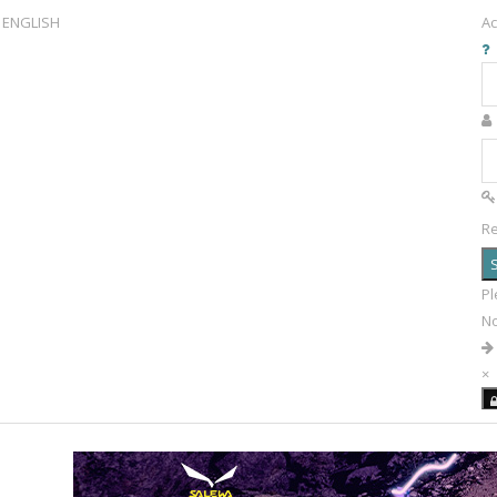
ENGLISH
Ac
R
S
Pl
N
×