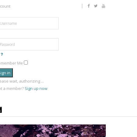
count
emember Me
ign in
ease wait, authorizing ...
ot a member?
Sign up now