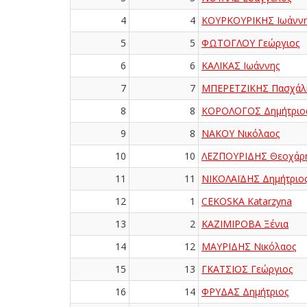
4
4
ΚΟΥΡΚΟΥΡΙΚΗΣ Ιωάνν
5
5
ΦΩΤΟΓΛΟΥ Γεώργιος
6
6
ΚΑΛΙΚΑΣ Ιωάννης
7
7
ΜΠΕΡΕΤΖΙΚΗΣ Πασχάλ
8
8
ΚΟΡΟΛΟΓΟΣ Δημήτριο
9
8
ΝΑΚΟΥ Νικόλαος
10
10
ΛΕΖΠΟΥΡΙΔΗΣ Θεοχάρ
11
11
ΝΙΚΟΛΑΪΔΗΣ Δημήτριο
12
1
CEKOSKA Katarzyna
13
2
ΚΑΖΙΜΙΡΟΒΑ Ξένια
14
12
ΜΑΥΡΙΔΗΣ Νικόλαος
15
13
ΓΚΑΤΣΙΟΣ Γεώργιος
16
14
ΦΡΥΔΑΣ Δημήτριος