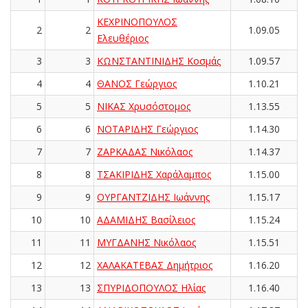
ΚΕΧΡΙΝΟΠΟΥΛΟΣ
2
2
1.09.05
Ελευθέριος
3
3
ΚΩΝΣΤΑΝΤΙΝΙΔΗΣ Κοσμάς
1.09.57
4
4
ΘΑΝΟΣ Γεώργιος
1.10.21
5
5
ΝΙΚΑΣ Χρυσόστομος
1.13.55
6
6
ΝΟΤΑΡΙΔΗΣ Γεώργιος
1.14.30
7
7
ΖΑΡΚΑΔΑΣ Νικόλαος
1.14.37
8
8
ΤΣΑΚΙΡΙΔΗΣ Χαράλαμπος
1.15.00
9
9
ΟΥΡΓΑΝΤΖΙΔΗΣ Ιωάννης
1.15.17
10
10
ΑΔΑΜΙΔΗΣ Βασίλειος
1.15.24
11
11
ΜΥΓΔΑΝΗΣ Νικόλαος
1.15.51
12
12
ΧΑΛΑΚΑΤΕΒΑΣ Δημήτριος
1.16.20
13
13
ΣΠΥΡΙΔΟΠΟΥΛΟΣ Ηλίας
1.16.40