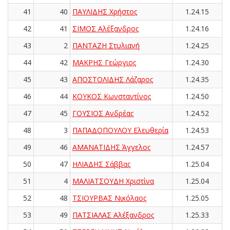
41
40
ΠΑΥΛΙΔΗΣ Χρήστος
1.24.15
42
41
ΣΙΜΟΣ Αλέξανδρος
1.24.16
43
2
ΠΑΝΤΑΖΗ Στυλιανή
1.24.25
44
42
ΜΑΚΡΗΣ Γεώργιος
1.24.30
45
43
ΑΠΟΣΤΟΛΙΔΗΣ Λάζαρος
1.24.35
46
44
ΚΟΥΚΟΣ Κωνσταντίνος
1.24.50
47
45
ΓΟΥΣΙΟΣ Ανδρέας
1.24.52
48
3
ΠΑΠΑΔΟΠΟΥΛΟΥ Ελευθερία
1.24.53
49
46
ΑΜΑΝΑΤΙΔΗΣ Άγγελος
1.24.57
50
47
ΗΛΙΑΔΗΣ Σάββας
1.25.04
51
4
ΜΑΛΙΑΤΣΟΥΔΗ Χριστίνα
1.25.04
52
48
ΤΣΙΟΥΡΒΑΣ Νικόλαος
1.25.05
53
49
ΠΑΤΣΙΑΛΑΣ Αλέξανδρος
1.25.33