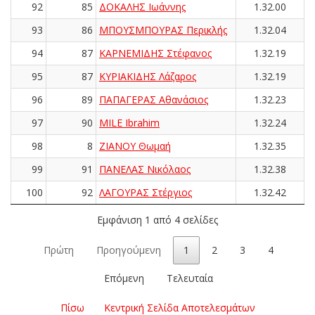
92
85
ΔΟΚΑΛΗΣ Ιωάννης
1.32.00
93
86
ΜΠΟΥΣΜΠΟΥΡΑΣ Περικλής
1.32.04
94
87
ΚΑΡΝΕΜΙΔΗΣ Στέφανος
1.32.19
95
87
ΚΥΡΙΑΚΙΔΗΣ Λάζαρος
1.32.19
96
89
ΠΑΠΑΓΕΡΑΣ Αθανάσιος
1.32.23
97
90
MILE Ibrahim
1.32.24
98
8
ΖΙΑΝΟΥ Θωμαή
1.32.35
99
91
ΠΑΝΕΛΑΣ Νικόλαος
1.32.38
100
92
ΛΑΓΟΥΡΑΣ Στέργιος
1.32.42
Εμφάνιση 1 από 4 σελίδες
Πρώτη
Προηγούμενη
1
2
3
4
Επόμενη
Τελευταία
Πίσω
Κεντρική Σελίδα Αποτελεσμάτων