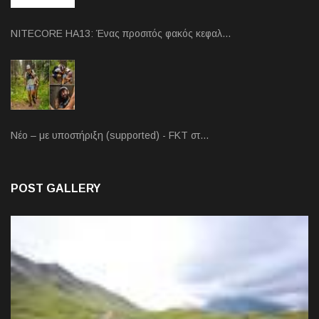
NITECORE HA13: Ένας προσιτός φακός κεφαλ…
Νέο – με υποστήριξη (supported) - FKT στ…
POST GALLERY