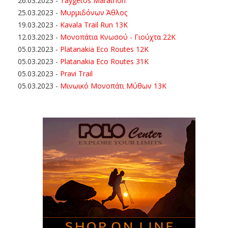
26.03.2023
-
Taygetos Marathon
25.03.2023
-
Μυρμιδόνων Άθλος
19.03.2023
-
Kavala Trail Run 13K
12.03.2023
-
Μονοπάτια Κνωσού - Γιούχτα 22Κ
05.03.2023
-
Platanakia Eco Routes 12K
05.03.2023
-
Platanakia Eco Routes 31K
05.03.2023
-
Pravi Trail
05.03.2023
-
Μινωικό Μονοπάτι Μύθων 13Κ