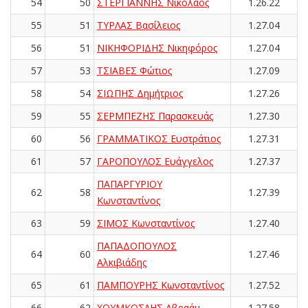
54
50
ΣΤΕΡΓΙΑΝΝΗΣ Νικόλαος
1.26.22
55
51
ΤΥΡΛΑΣ Βασίλειος
1.27.04
56
51
ΝΙΚΗΦΟΡΙΔΗΣ Νικηφόρος
1.27.04
57
53
ΤΣΙΑΒΕΣ Φώτιος
1.27.09
58
54
ΣΙΩΠΗΣ Δημήτριος
1.27.26
59
55
ΣΕΡΜΠΕΖΗΣ Παρασκευάς
1.27.30
60
56
ΓΡΑΜΜΑΤΙΚΟΣ Ευστράτιος
1.27.31
61
57
ΓΑΡΟΠΟΥΛΟΣ Ευάγγελος
1.27.37
ΠΑΠΑΡΓΥΡΙΟΥ
62
58
1.27.39
Κωνσταντίνος
63
59
ΣΙΜΟΣ Κωνσταντίνος
1.27.40
ΠΑΠΑΔΟΠΟΥΛΟΣ
64
60
1.27.46
Αλκιβιάδης
65
61
ΠΑΜΠΟΥΡΗΣ Κωνσταντίνος
1.27.52
66
62
ΧΟΥΜΚΟΣΛΗΣ Αβραάμ
1.27.58