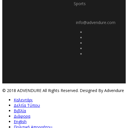
Sports
info@advendure.com
© 2018 ADVENDURE All Rights Reserved. Designed By Advendure
Καλεντάρι
Δελτία Τύπου
Βιβλία
Διάφορα
English
Πολιτική Απορρήτου