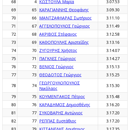
68
4
ΚΩΣΤΟΥΛΑ Μαρία
3.07.53
69
65
ΚΑΡΑΓΙΑΝΝΗΣ Θεοφάνης
3.09.30
70
66
ΜΑΝΤΖΑΦΛΑΡΑΣ Σωτήριος
3.11.10
71
67
ΑΓΓΕΛΟΠΟΥΛΟΣ Γεώργιος
3.11.49
72
68
ΑΚΡΙΒΟΣ Στέφανος
3.12.58
73
69
ΚΑΘΟΠΟΥΛΗΣ Αριστείδης
3.13.16
74
70
ΖΥΓΟΥΡΗΣ Χρήστος
3.14.07
75
71
ΠΑΓΚΛΕΣ Γεώργιος
3.14.27
76
72
ΒΕΝΙΟΣ Γεώργιος
3.15.13
77
73
ΘΕΟΔΟΤΟΣ Γεώργιος
3.15.25
ΓΕΩΡΓΟΥΛΟΠΟΥΛΟΣ
78
74
3.15.30
Νικόλαος
79
75
ΚΟΥΜΕΝΤΑΚΟΣ Πέτρος
3.15.48
80
76
ΚΑΡΑΔΗΜΟΣ Δημοσθένης
3.16.20
81
77
ΣΥΚΟΒΑΡΗΣ Αντώνιος
3.17.20
82
77
ΡΕΠΠΑΣ Ευστάθιος
3.17.20
83
79
ΚΙΤΣΑΝΕΛΗΣ Δημήτριος
3.17.35