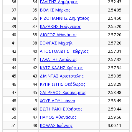
36
34
ΓΑΛΙΤΗΣ Δημήτριος
2.52.43
37
35
ΒΟΛΗΣ Μάρκος
2.54.05
38
36
ΡΙΖΟΓΙΑΝΝΗΣ Δημήτριος
2.54.50
39
37
ΚΑΖΑΚΗΣ Ευάγγελος
2.55.20
40
38
ΔΙΟΓΟΣ Αθανάσιος
2.57.20
41
38
ΣΟΦΡΑΣ Μιχαήλ
2.57.20
42
40
ΑΠΟΣΤΟΛΙΔΗΣ Γεώργιος
2.57.31
43
41
ΓΑΛΑΤΗΣ Αντώνιος
2.57.32
44
42
ΚΑΤΣΙΚΑΔΗΣ Χρήστος
2.57.54
45
43
ΔΙΛΙΝΤΑΣ Αριστοτέλης
2.58.05
46
44
ΚΥΠΡΙΩΤΗΣ Θεόδωρος
2.58.29
47
45
ΣΑΓΡΕΔΟΣ Χαράλαμπος
2.58.48
48
3
ΧΟΥΡΙΔΟΥ Ιωάννα
2.58.49
49
46
ΣΩΤΗΡΑΚΗΣ Χρήστος
2.59.44
50
47
ΠΑΦΟΣ Αθανάσιος
2.59.56
51
48
ΚΟΛΛΑΣ Ιωάννης
3.00.11