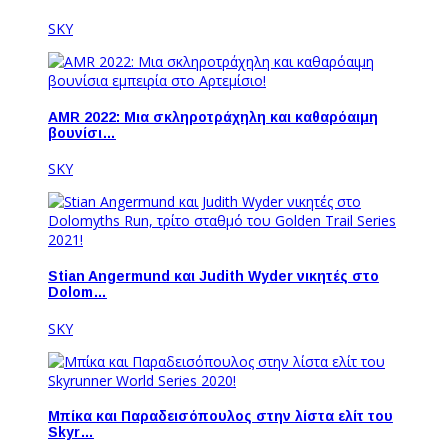
SKY
AMR 2022: Μια σκληροτράχηλη και καθαρόαιμη
βουνίσι…
SKY
Stian Angermund και Judith Wyder νικητές στο
Dolom…
SKY
Μπίκα και Παραδεισόπουλος στην λίστα ελίτ του
Skyr…