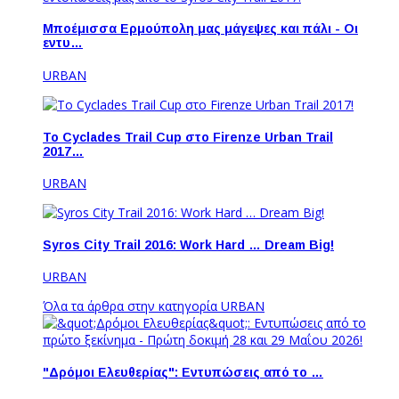
Μποέμισσα Ερμούπολη μας μάγεψες και πάλι - Οι
εντυ…
URBAN
Το Cyclades Trail Cup στο Firenze Urban Trail
2017…
URBAN
Syros City Trail 2016: Work Hard … Dream Big!
URBAN
Όλα τα άρθρα στην κατηγορία URBAN
"Δρόμοι Ελευθερίας": Εντυπώσεις από το …