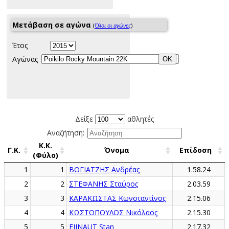
Μετάβαση σε αγώνα
(
Όλοι οι αγώνες
)
Έτος
Αγώνας
Δείξε
αθλητές
Αναζήτηση:
Κ.Κ.
Γ.Κ.
Όνομα
Επίδοση
(Φύλο)
1
1
ΒΟΓΙΑΤΖΗΣ Ανδρέας
1.58.24
2
2
ΣΤΕΦΑΝΗΣ Σταύρος
2.03.59
3
3
ΚΑΡΑΚΩΣΤΑΣ Κωνσταντίνος
2.15.06
4
4
ΚΩΣΤΟΠΟΥΛΟΣ Νικόλαος
2.15.30
5
5
FIJNAUT Stan
2.17.32