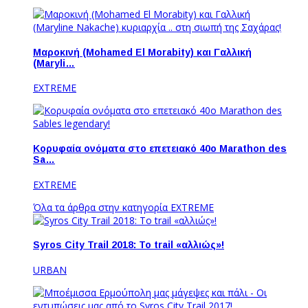
Μαροκινή (Mohamed El Morabity) και Γαλλική
(Maryli…
EXTREME
Κορυφαία ονόματα στο επετειακό 40ο Marathon des
Sa…
EXTREME
Όλα τα άρθρα στην κατηγορία EXTREME
Syros City Trail 2018: To trail «αλλιώς»!
URBAN