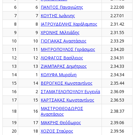
6
6
ΠΑΝΤΟΣ Παναγιώτης
2.22.00
7
7
ΚΟΥΤΗΣ Ιωάννης
2.27.01
8
8
ΙΑΤΡΟΥΔΕΛΛΗΣ Χαράλαμπος
2.31.42
9
9
ΧΡΟΝΗΣ Μιλτιάδης
2.31.55
10
10
ΓΙΟΓΙΑΚΑΣ Αναστάσιος
2.33.29
11
11
ΜΗΤΡΟΠΟΥΛΟΣ Γεράσιμος
2.34.20
12
12
ΛΙΟΦΑΓΟΣ Βασίλειος
2.34.31
13
13
ΖΙΑΜΠΑΡΑΣ Δημήτριος
2.34.33
14
1
ΚΟΛΥΦΑ Μυρσίνη
2.34.34
15
14
ΒΕΡΟΓΚΟΣ Κωνσταντίνος
2.35.44
16
2
ΣΤΑΜΑΤΕΛΟΠΟΥΛΟΥ Ευγενία
2.36.09
17
15
ΚΑΡΤΣΑΚΑΣ Κωνσταντίνος
2.36.53
ΜΑΣΤΡΟΘΕΟΔΩΡΟΣ
18
16
2.38.37
Αναστάσιος
19
17
ΜΑΚΡΗΣ Θεόδωρος
2.39.06
20
18
ΧΟΖΟΣ Σταύρος
2.39.56