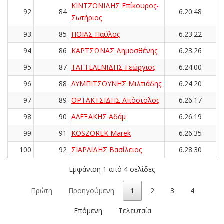
ΚΙΝΤΖΟΝΙΔΗΣ Επίκουρος-
92
84
6.20.48
Σωτήριος
93
85
ΠΟΪΑΣ Παύλος
6.23.22
94
86
ΚΑΡΤΣΩΝΑΣ Δημοσθένης
6.23.26
95
87
ΤΑΓΤΕΛΕΝΙΔΗΣ Γεώργιος
6.24.00
96
88
ΛΥΜΠΙΤΣΟΥΝΗΣ Μιλτιάδης
6.24.20
97
89
ΟΡΤΑΚΤΣΙΔΗΣ Απόστολος
6.26.17
98
90
ΑΛΕΞΑΚΗΣ Αδάμ
6.26.19
99
91
KOSZOREK Marek
6.26.35
100
92
ΣΙΑΡΛΙΔΗΣ Βασίλειος
6.28.30
Εμφάνιση 1 από 4 σελίδες
Πρώτη
Προηγούμενη
1
2
3
4
Επόμενη
Τελευταία