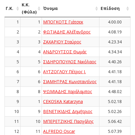
Κ.Κ.
Γ.Κ.
Όνομα
Επίδοση
(Φύλο)
1
1
ΜΠΟΓΚΟΤΣ Γιάτσεκ
4.00.00
2
2
ΦΩΤΙΑΔΗΣ Αλέξανδρος
4.08.19
3
3
ΖΑΧΑΡΙΟΥ Σταύρος
4.23.34
4
4
ΑΝΔΡΟΥΤΣΟΣ Θωμάς
4.34.34
5
5
ΣΙΔΗΡΟΠΟΥΛΟΣ Νικόλαος
4.40.26
6
6
ΑΥΤΖΟΓΛΟΥ Πέτρος Ι.
4.41.18
7
6
ΣΙΑΜΗΤΡΑΣ Κωνσταντίνος
4.41.18
8
8
ΨΩΜΙΑΔΗΣ Χαράλαμπος
4.48.02
9
1
CEKOSKA Katarzyna
5.02.18
10
9
ΒΕΝΕΤΙΚΙΔΗΣ Δημήτριος
5.02.26
11
10
ΜΠΕΡΕΤΖΙΚΗΣ Πασχάλης
5.06.42
12
11
ALFREDO Oscar
5.07.39