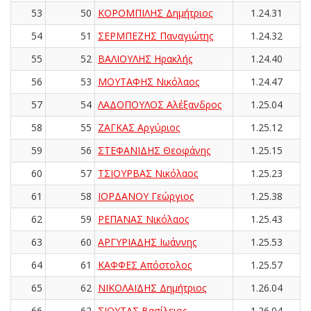
53
50
ΚΟΡΟΜΠΙΛΗΣ Δημήτριος
1.24.31
54
51
ΣΕΡΜΠΕΖΗΣ Παναγιώτης
1.24.32
55
52
ΒΑΛΙΟΥΛΗΣ Ηρακλής
1.24.40
56
53
ΜΟΥΤΑΦΗΣ Νικόλαος
1.24.47
57
54
ΛΑΔΟΠΟΥΛΟΣ Αλέξανδρος
1.25.04
58
55
ΖΑΓΚΑΣ Αργύριος
1.25.12
59
56
ΣΤΕΦΑΝΙΔΗΣ Θεοφάνης
1.25.15
60
57
ΤΣΙΟΥΡΒΑΣ Νικόλαος
1.25.23
61
58
ΙΟΡΔΑΝΟΥ Γεώργιος
1.25.38
62
59
ΡΕΠΑΝΑΣ Νικόλαος
1.25.43
63
60
ΑΡΓΥΡΙΑΔΗΣ Ιωάννης
1.25.53
64
61
ΚΑΦΦΕΣ Απόστολος
1.25.57
65
62
ΝΙΚΟΛΑΪΔΗΣ Δημήτριος
1.26.04
66
62
ΣΙΟΥΤΑΣ Βασίλειος
1.26.04