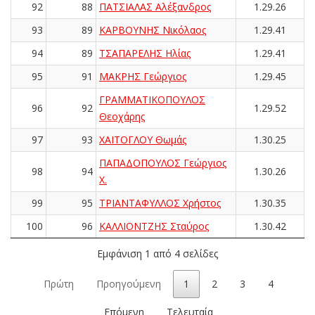
92
88
ΠΑΤΣΙΑΛΑΣ Αλέξανδρος
1.29.26
93
89
ΚΑΡΒΟΥΝΗΣ Νικόλαος
1.29.41
94
89
ΤΣΑΠΑΡΕΛΗΣ Ηλίας
1.29.41
95
91
ΜΑΚΡΗΣ Γεώργιος
1.29.45
ΓΡΑΜΜΑΤΙΚΟΠΟΥΛΟΣ
96
92
1.29.52
Θεοχάρης
97
93
ΧΑΪΤΟΓΛΟΥ Θωμάς
1.30.25
ΠΑΠΑΔΟΠΟΥΛΟΣ Γεώργιος
98
94
1.30.26
Χ.
99
95
ΤΡΙΑΝΤΑΦΥΛΛΟΣ Χρήστος
1.30.35
100
96
ΚΑΛΛΙΟΝΤΖΗΣ Σταύρος
1.30.42
Εμφάνιση 1 από 4 σελίδες
Πρώτη
Προηγούμενη
1
2
3
4
Επόμενη
Τελευταία