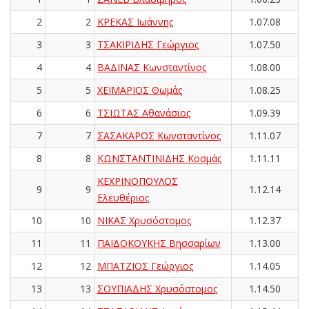
2
2
ΚΡΕΚΑΣ Ιωάννης
1.07.08
3
3
ΤΣΑΚΙΡΙΔΗΣ Γεώργιος
1.07.50
4
4
ΒΑΔΙΝΑΣ Κωνσταντίνος
1.08.00
5
5
ΧΕΙΜΑΡΙΟΣ Θωμάς
1.08.25
6
6
ΤΣΙΩΤΑΣ Αθανάσιος
1.09.39
7
7
ΣΑΣΑΚΑΡΟΣ Κωνσταντίνος
1.11.07
8
8
ΚΩΝΣΤΑΝΤΙΝΙΔΗΣ Κοσμάς
1.11.11
ΚΕΧΡΙΝΟΠΟΥΛΟΣ
9
9
1.12.14
Ελευθέριος
10
10
ΝΙΚΑΣ Χρυσόστομος
1.12.37
11
11
ΠΑΪΔΟΚΟΥΚΗΣ Βησσαρίων
1.13.00
12
12
ΜΠΑΤΖΙΟΣ Γεώργιος
1.14.05
13
13
ΣΟΥΠΙΑΔΗΣ Χρυσόστομος
1.14.50