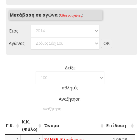
Μετάβαση σε αγώνα
(
Όλοι οι αγώνες
)
Έτος
Αγώνας
Δείξε
αθλητές
Αναζήτηση:
Κ.Κ.
Γ.Κ.
Όνομα
Επίδοση
(Φύλο)
1
1
ΖΑΝΕΒ Βλαδίμηρος
1.06.23