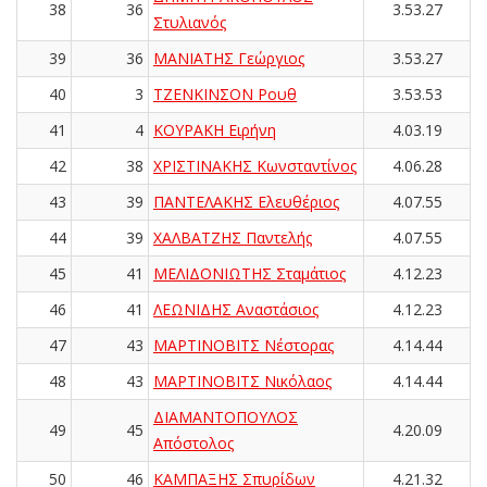
38
36
3.53.27
Στυλιανός
39
36
ΜΑΝΙΑΤΗΣ Γεώργιος
3.53.27
40
3
ΤΖΕΝΚΙΝΣΟΝ Ρουθ
3.53.53
41
4
ΚΟΥΡΑΚΗ Ειρήνη
4.03.19
42
38
ΧΡΙΣΤΙΝΑΚΗΣ Κωνσταντίνος
4.06.28
43
39
ΠΑΝΤΕΛΑΚΗΣ Ελευθέριος
4.07.55
44
39
ΧΑΛΒΑΤΖΗΣ Παντελής
4.07.55
45
41
ΜΕΛΙΔΟΝΙΩΤΗΣ Σταμάτιος
4.12.23
46
41
ΛΕΩΝΙΔΗΣ Αναστάσιος
4.12.23
47
43
ΜΑΡΤΙΝΟΒΙΤΣ Νέστορας
4.14.44
48
43
ΜΑΡΤΙΝΟΒΙΤΣ Νικόλαος
4.14.44
ΔΙΑΜΑΝΤΟΠΟΥΛΟΣ
49
45
4.20.09
Απόστολος
50
46
ΚΑΜΠΑΞΗΣ Σπυρίδων
4.21.32