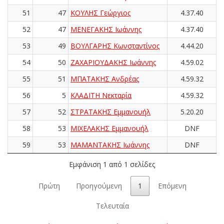
51
47
ΚΟΥΛΗΣ Γεώργιος
4.37.40
52
47
ΜΕΝΕΓΑΚΗΣ Ιωάννης
4.37.40
53
49
ΒΟΥΛΓΑΡΗΣ Κωνσταντίνος
4.44.20
54
50
ΖΑΧΑΡΙΟΥΔΑΚΗΣ Ιωάννης
4.59.02
55
51
ΜΠΑΤΑΚΗΣ Ανδρέας
4.59.32
56
5
ΚΛΑΔΙΤΗ Νεκταρία
4.59.32
57
52
ΣΤΡΑΤΑΚΗΣ Εμμανουήλ
5.20.20
58
53
ΜΙΧΕΛΑΚΗΣ Εμμανουήλ
DNF
59
53
ΜΑΜΑΝΤΑΚΗΣ Ιωάννης
DNF
Εμφάνιση 1 από 1 σελίδες
Πρώτη
Προηγούμενη
1
Επόμενη
Τελευταία