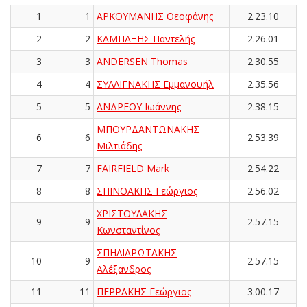
1
1
ΑΡΚΟΥΜΑΝΗΣ Θεοφάνης
2.23.10
2
2
ΚΑΜΠΑΞΗΣ Παντελής
2.26.01
3
3
ANDERSEN Thomas
2.30.55
4
4
ΣΥΛΛΙΓΝΑΚΗΣ Εμμανουήλ
2.35.56
5
5
ΑΝΔΡΕΟΥ Ιωάννης
2.38.15
ΜΠΟΥΡΔΑΝΤΩΝΑΚΗΣ
6
6
2.53.39
Μιλτιάδης
7
7
FAIRFIELD Mark
2.54.22
8
8
ΣΠΙΝΘΑΚΗΣ Γεώργιος
2.56.02
ΧΡΙΣΤΟΥΛΑΚΗΣ
9
9
2.57.15
Κωνσταντίνος
ΣΠΗΛΙΑΡΩΤΑΚΗΣ
10
9
2.57.15
Αλέξανδρος
11
11
ΠΕΡΡΑΚΗΣ Γεώργιος
3.00.17