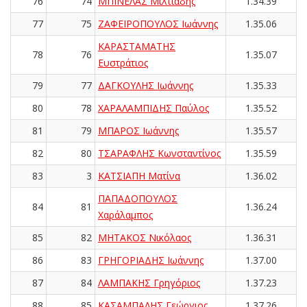
76
74
ΜΠΙΝΕΛΑΣ Μιλτιάδης
1.34.39
77
75
ΖΑΦΕΙΡΟΠΟΥΛΟΣ Ιωάννης
1.35.06
ΚΑΡΑΣΤΑΜΑΤΗΣ
78
76
1.35.07
Ευστράτιος
79
77
ΔΑΓΚΟΥΛΗΣ Ιωάννης
1.35.33
80
78
ΧΑΡΑΛΑΜΠΙΔΗΣ Παύλος
1.35.52
81
79
ΜΠΑΡΟΣ Ιωάννης
1.35.57
82
80
ΤΣΑΡΑΦΛΗΣ Κωνσταντίνος
1.35.59
83
3
ΚΑΤΣΙΑΠΗ Ματίνα
1.36.02
ΠΑΠΑΔΟΠΟΥΛΟΣ
84
81
1.36.24
Χαράλαμπος
85
82
ΜΗΤΑΚΟΣ Νικόλαος
1.36.31
86
83
ΓΡΗΓΟΡΙΑΔΗΣ Ιωάννης
1.37.00
87
84
ΛΑΜΠΑΚΗΣ Γρηγόριος
1.37.23
88
85
ΚΑΣΑΜΠΑΛΗΣ Γεώργιος
1.37.26