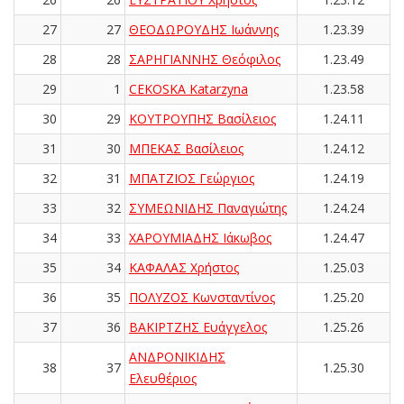
27
27
ΘΕΟΔΩΡΟΥΔΗΣ Ιωάννης
1.23.39
28
28
ΣΑΡΗΓΙΑΝΝΗΣ Θεόφιλος
1.23.49
29
1
CEKOSKA Katarzyna
1.23.58
30
29
ΚΟΥΤΡΟΥΠΗΣ Βασίλειος
1.24.11
31
30
ΜΠΕΚΑΣ Βασίλειος
1.24.12
32
31
ΜΠΑΤΖΙΟΣ Γεώργιος
1.24.19
33
32
ΣΥΜΕΩΝΙΔΗΣ Παναγιώτης
1.24.24
34
33
ΧΑΡΟΥΜΙΑΔΗΣ Ιάκωβος
1.24.47
35
34
ΚΑΦΑΛΑΣ Χρήστος
1.25.03
36
35
ΠΟΛΥΖΟΣ Κωνσταντίνος
1.25.20
37
36
ΒΑΚΙΡΤΖΗΣ Ευάγγελος
1.25.26
ΑΝΔΡΟΝΙΚΙΔΗΣ
38
37
1.25.30
Ελευθέριος