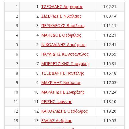
1
1
ΤΖΕΦΑΛΗΣ Δημήτριος
1.02.21
2
2
ΣΙΔΕΡΙΔΗΣ Νικόλαος
1.03.14
3
3
ΠΕΡΙΚΛΕΟΥΣ Βασίλειος
1.11.11
4
4
ΜΑΚΕΔΟΣ Θεόφιλος
1.12.21
5
5
ΝΙΚΟΛΑΪΔΗΣ Δημήτριος
1.12.41
6
6
ΠΑΥΛΙΔΗΣ Κωνσταντίνος
1.13.55
7
7
ΜΠΕΡΕΤΖΙΚΗΣ Πασχάλης
1.15.31
8
8
ΤΣΕΒΔΑΡΗΣ Παντελής
1.16.18
9
9
ΜΑΥΡΙΔΗΣ Νικόλαος
1.17.03
10
10
ΜΑΡΑΠΙΔΗΣ Σωκράτης
1.17.24
11
11
ΡΕΪΖΗΣ Ιωάννης
1.18.10
12
12
ΚΑΚΟΥΛΙΔΗΣ Θεόδωρος
1.19.20
13
13
ΕΛΑΙΑΣ Ανδρέας
1.19.53