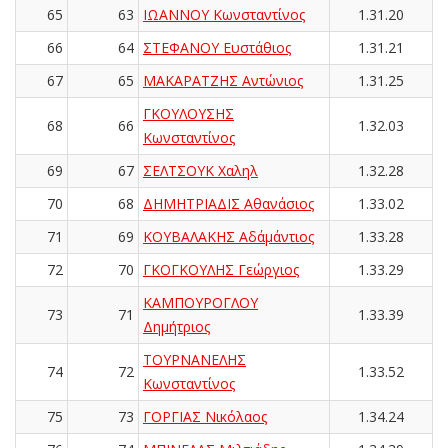
65
63
ΙΩΑΝΝΟΥ Κωνσταντίνος
1.31.20
66
64
ΣΤΕΦΑΝΟΥ Ευστάθιος
1.31.21
67
65
ΜΑΚΑΡΑΤΖΗΣ Αντώνιος
1.31.25
ΓΚΟΥΛΟΥΣΗΣ
68
66
1.32.03
Κωνσταντίνος
69
67
ΣΕΛΤΣΟΥΚ Χαληλ
1.32.28
70
68
ΔΗΜΗΤΡΙΑΔΙΣ Αθανάσιος
1.33.02
71
69
ΚΟΥΒΑΛΑΚΗΣ Αδάμάντιος
1.33.28
72
70
ΓΚΟΓΚΟΥΛΗΣ Γεώργιος
1.33.29
ΚΑΜΠΟΥΡΟΓΛΟΥ
73
71
1.33.39
Δημήτριος
ΤΟΥΡΝΑΝΕΛΗΣ
74
72
1.33.52
Κωνσταντίνος
75
73
ΓΟΡΓΙΑΣ Νικόλαος
1.34.24