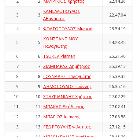
2
2
ΜΑΥΡΙΚΙΟΣ Χρήστος
22.14.26
ΚΑΝΕΛΛΟΠΟΥΛΟΣ
3
3
22.47.04
Αθανάσιος
4
4
ΦΟΛΤΟΠΟΥΛΟΣ Μωυσής
23.54.19
ΚΩΝΣΤΑΝΤΙΝΟΥ
5
5
24.28.45
Παναγιώτης
6
6
TSUKEV Plamen
25.21.40
7
7
ΖΙΑΜΠΑΡΑΣ Δημήτριος
25.39.13
8
8
ΓΟΥΝΑΡΗΣ Παναγιώτης
25.39.32
9
9
ΔΗΜΟΠΟΥΛΟΣ Ιωάννης
26.35.16
10
10
ΣΤΑΥΡΙΑΝΙΔΗΣ Χρήστος
27.02.29
11
11
ΜΠΑΚΑΣ Θεόδωρος
27.02.41
12
12
ΜΠΑΓΙΟΣ Ιωάννης
27.06.58
13
13
ΓΕΩΡΓΟΥΛΗΣ Φίλιππος
27.12.15
14
14
ΜΠΑΡΜΠΑΛΙΑΣ Χαρίλαος
28.16.29