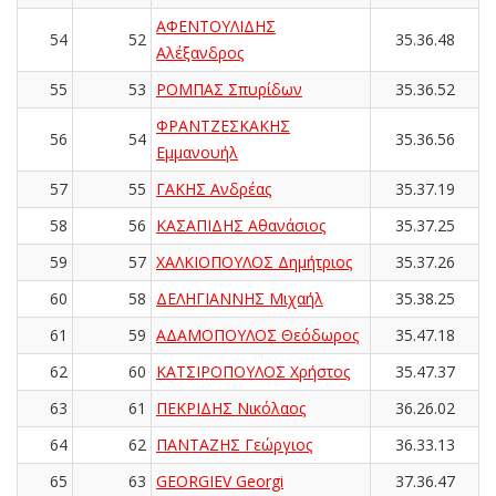
ΑΦΕΝΤΟΥΛΙΔΗΣ
54
52
35.36.48
Αλέξανδρος
55
53
ΡΟΜΠΑΣ Σπυρίδων
35.36.52
ΦΡΑΝΤΖΕΣΚΑΚΗΣ
56
54
35.36.56
Εμμανουήλ
57
55
ΓΑΚΗΣ Ανδρέας
35.37.19
58
56
ΚΑΣΑΠΙΔΗΣ Αθανάσιος
35.37.25
59
57
ΧΑΛΚΙΟΠΟΥΛΟΣ Δημήτριος
35.37.26
60
58
ΔΕΛΗΓΙΑΝΝΗΣ Μιχαήλ
35.38.25
61
59
ΑΔΑΜΟΠΟΥΛΟΣ Θεόδωρος
35.47.18
62
60
ΚΑΤΣΙΡΟΠΟΥΛΟΣ Χρήστος
35.47.37
63
61
ΠΕΚΡΙΔΗΣ Νικόλαος
36.26.02
64
62
ΠΑΝΤΑΖΗΣ Γεώργιος
36.33.13
65
63
GEORGIEV Georgi
37.36.47