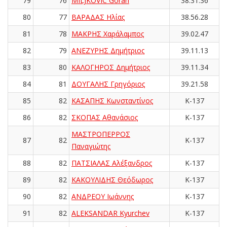
79
76
MILJKOVIC Goran
38.31.36
80
77
ΒΑΡΑΔΑΣ Ηλίας
38.56.28
81
78
ΜΑΚΡΗΣ Χαράλαμπος
39.02.47
82
79
ΑΝΕΖΥΡΗΣ Δημήτριος
39.11.13
83
80
ΚΑΛΟΓΗΡΟΣ Δημήτριος
39.11.34
84
81
ΔΟΥΓΑΛΗΣ Γρηγόριος
39.21.58
85
82
ΚΑΣΑΠΗΣ Κωνσταντίνος
K-137
86
82
ΣΚΟΠΑΣ Αθανάσιος
K-137
ΜΑΣΤΡΟΠΕΡΡΟΣ
87
82
K-137
Παναγιώτης
88
82
ΠΑΤΣΙΑΛΑΣ Αλέξανδρος
K-137
89
82
ΚΑΚΟΥΛΙΔΗΣ Θεόδωρος
K-137
90
82
ΑΝΔΡΕΟΥ Ιωάννης
K-137
91
82
ALEKSANDAR Kyurchev
K-137