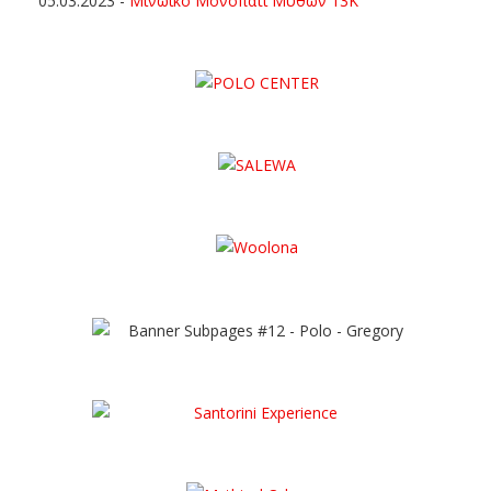
05.03.2023
-
Μινωικό Μονοπάτι Μύθων 13Κ