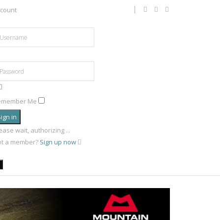
count
emember Me
ign in
ease wait, authorizing ...
ot a member?
Sign up now