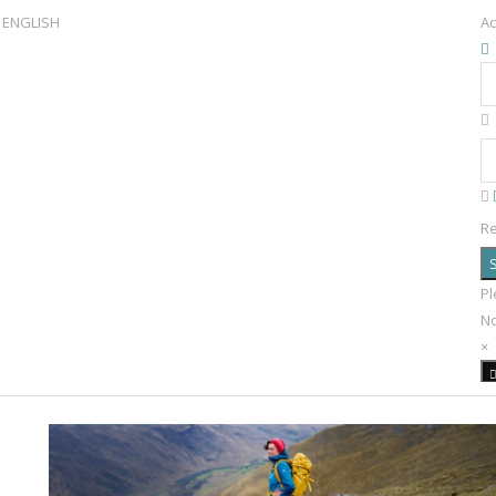
ENGLISH
Ac
R
S
Pl
N
×