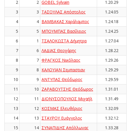
2
2
GOBEL Sylvain
1.20.29
3
3
ΤΑΣΟΥΛΑΣ Απόστολος
1.24.05
4
4
ΒΑΜΒΑΚΑΣ Χαράλαμπος
1.24.18
5
5
ΜΠΟΥΜΠΑΣ Βασίλειος
1.24.25
6
1
ΤΣΑΛΟΚΩΣΤΑ Δήμητρα
1.27.04
7
6
ΛΑΔΙΑΣ Θεοχάρης
1.28.22
8
7
ΦΡΑΓΚΟΣ Νικόλαος
1.29.26
9
8
ΚΑΛΟΥΙΑΝ Σεμπαστιαν
1.29.29
10
9
ΑΝΤΥΠΑΣ Θεόδωρος
1.29.59
11
10
ΖΑΡΑΒΟΥΤΣΗΣ Θεόδωρος
1.31.01
12
11
ΔΙΟΝΥΣΟΠΟΥΛΟΣ Μιχαήλ
1.31.49
13
12
ΚΟΣΜΑΣ Ελευθέριος
1.32.09
14
13
ΣΤΑΥΡΟΥ Ευάγγελος
1.32.12
15
14
ΣΥΝΑΠΙΔΗΣ Απόλλωνας
1.33.28