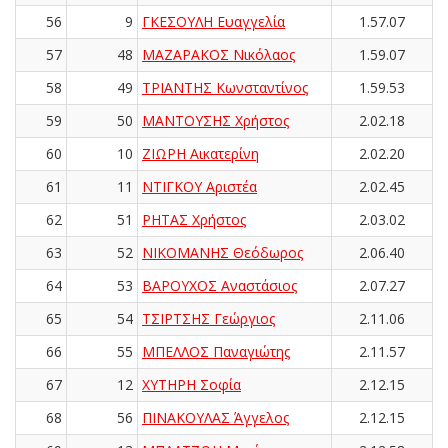
56
9
ΓΚΕΣΟΥΛΗ Ευαγγελία
1.57.07
57
48
ΜΑΖΑΡΑΚΟΣ Νικόλαος
1.59.07
58
49
ΤΡΙΑΝΤΗΣ Κωνσταντίνος
1.59.53
59
50
ΜΑΝΤΟΥΣΗΣ Χρήστος
2.02.18
60
10
ΖΙΩΡΗ Αικατερίνη
2.02.20
61
11
ΝΤΙΓΚΟΥ Αριστέα
2.02.45
62
51
ΡΗΤΑΣ Χρήστος
2.03.02
63
52
ΝΙΚΟΜΑΝΗΣ Θεόδωρος
2.06.40
64
53
ΒΑΡΟΥΧΟΣ Αναστάσιος
2.07.27
65
54
ΤΣΙΡΤΣΗΣ Γεώργιος
2.11.06
66
55
ΜΠΕΛΛΟΣ Παναγιώτης
2.11.57
67
12
ΧΥΤΗΡΗ Σοφία
2.12.15
68
56
ΠΙΝΑΚΟΥΛΑΣ Άγγελος
2.12.15