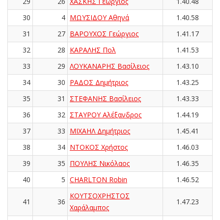
29
26
ΧΑΣΚΗΣ Γεώργιος
1.40.48
30
4
ΜΩΥΣΙΔΟΥ Αθηνά
1.40.58
31
27
ΒΑΡΟΥΧΟΣ Γεώργιος
1.41.17
32
28
ΚΑΡΑΛΗΣ Πολ
1.41.53
33
29
ΛΟΥΚΑΝΑΡΗΣ Βασίλειος
1.43.10
34
30
ΡΑΔΟΣ Δημήτριος
1.43.25
35
31
ΣΤΕΦΑΝΗΣ Βασίλειος
1.43.33
36
32
ΣΤΑΥΡΟΥ Αλέξανδρος
1.44.19
37
33
ΜΙΧΑΗΛ Δημήτριος
1.45.41
38
34
ΝΤΟΚΟΣ Χρήστος
1.46.03
39
35
ΠΟΥΛΗΣ Νικόλαος
1.46.35
40
5
CHARLTON Robin
1.46.52
ΚΟΥΤΣΟΧΡΗΣΤΟΣ
41
36
1.47.23
Χαράλαμπος