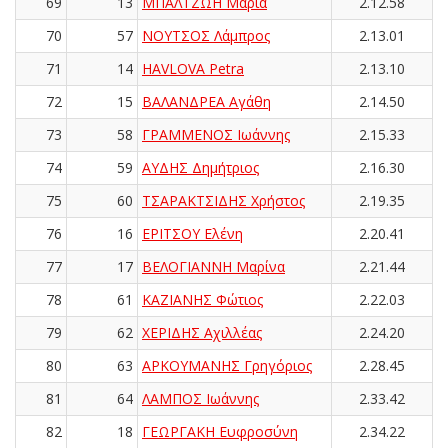
69
13
ΜΠΑΛΤΖΩΗ Μαρία
2.12.58
70
57
ΝΟΥΤΣΟΣ Λάμπρος
2.13.01
71
14
HAVLOVA Petra
2.13.10
72
15
ΒΑΛΑΝΔΡΕΑ Αγάθη
2.14.50
73
58
ΓΡΑΜΜΕΝΟΣ Ιωάννης
2.15.33
74
59
ΑΥΔΗΣ Δημήτριος
2.16.30
75
60
ΤΣΑΡΑΚΤΣΙΔΗΣ Χρήστος
2.19.35
76
16
ΕΡΙΤΣΟΥ Ελένη
2.20.41
77
17
ΒΕΛΟΓΙΑΝΝΗ Μαρίνα
2.21.44
78
61
ΚΑΖΙΑΝΗΣ Φώτιος
2.22.03
79
62
ΧΕΡΙΔΗΣ Αχιλλέας
2.24.20
80
63
ΑΡΚΟΥΜΑΝΗΣ Γρηγόριος
2.28.45
81
64
ΛΑΜΠΟΣ Ιωάννης
2.33.42
82
18
ΓΕΩΡΓΑΚΗ Ευφροσύνη
2.34.22