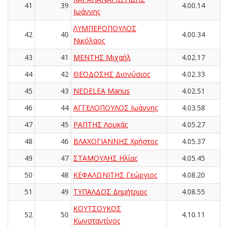
41
39
4.00.14
Ιωάννης
ΛΥΜΠΕΡΟΠΟΥΛΟΣ
42
40
4.00.34
Νικόλαος
43
41
ΜΕΝΤΗΣ Μιχαήλ
4.02.17
44
42
ΘΕΟΔΟΣΗΣ Διονύσιος
4.02.33
45
43
NEDELEA Marius
4.02.51
46
44
ΑΓΓΕΛΟΠΟΥΛΟΣ Ιωάννης
4.03.58
47
45
ΡΑΠΤΗΣ Λουκάς
4.05.27
48
46
ΒΛΑΧΟΓΙΑΝΝΗΣ Χρήστος
4.05.37
49
47
ΣΤΑΜΟΥΛΗΣ Ηλίας
4.05.45
50
48
ΚΕΦΑΛΩΝΙΤΗΣ Γεώργιος
4.08.20
51
49
ΤΥΠΑΛΔΟΣ Δημήτριος
4.08.55
ΚΟΥΤΣΟΥΚΟΣ
52
50
4.10.11
Κωνσταντίνος