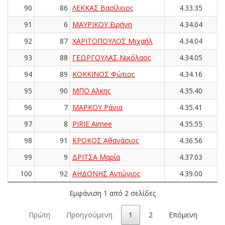
90
86
ΛΕΚΚΑΣ Βασίλειος
4.33.35
91
6
ΜΑΥΡΙΚΟΥ Ειρήνη
4.34.04
92
87
ΧΑΡΙΤΟΠΟΥΛΟΣ Μιχαήλ
4.34.04
93
88
ΓΕΩΡΓΟΥΛΑΣ Νικόλαος
4.34.05
94
89
ΚΟΚΚΙΝΟΣ Φώτιος
4.34.16
95
90
ΜΠΟ Αλκης
4.35.40
96
7
ΜΑΡΚΟΥ Ράνια
4.35.41
97
8
PIRIE Aimee
4.35.55
98
91
ΚΡΟΚΟΣ Αθανάσιος
4.36.56
99
9
ΔΡΙΤΣΑ Μαρία
4.37.03
100
92
ΑΗΔΟΝΗΣ Αντώνιος
4.39.00
Εμφάνιση 1 από 2 σελίδες
Πρώτη
Προηγούμενη
1
2
Επόμενη