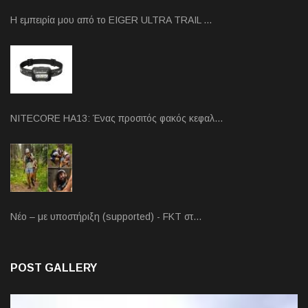
Η εμπειρία μου από το EIGER ULTRA TRAIL …
NITECORE HA13: Ένας προσιτός φακός κεφαλ…
Νέο – με υποστήριξη (supported) - FKT στ…
POST GALLERY