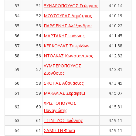
53
51
ΞΥΝΑΡΟΠΟΥΛΟΣ Γεώργιος
4.10.14
54
52
ΜΟΥΣΟΥΡΑΣ Δημήτριος
4.10.19
55
53
ΠΑΡΘΕΝΗΣ Αλέξανδρος
4.10.22
56
54
ΜΑΡΤΑΚΗΣ Ιωάννης
4.11.45
57
55
ΚΕΡΚΟΥΛΑΣ Σπυρίδων
4.11.58
58
56
ΝΤΟΛΚΑΣ Κωνσταντίνος
4.12.32
ΛΥΜΠΕΡΟΠΟΥΛΟΣ
59
57
4.13.31
Διονύσιος
60
58
ΣΚΟΠΑΣ Αθανάσιος
4.13.45
61
59
ΜΑΚΑΛΙΑΣ Σεραφείμ
4.15.07
ΧΡΙΣΤΟΠΟΥΛΟΣ
62
60
4.15.31
Παναγιώτης
63
61
ΤΣΙΝΤΖΟΣ Ιωάννης
4.19.11
64
61
ΣΑΜΙΣΤΗ Φαντι
4.19.11