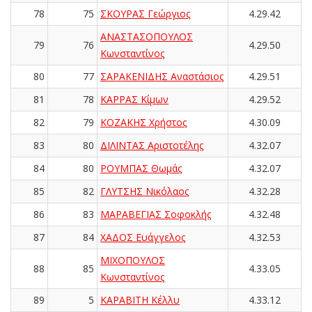
78
75
ΣΚΟΥΡΑΣ Γεώργιος
4.29.42
ΑΝΑΣΤΑΣΟΠΟΥΛΟΣ
79
76
4.29.50
Κωνσταντίνος
80
77
ΣΑΡΑΚΕΝΙΔΗΣ Αναστάσιος
4.29.51
81
78
ΚΑΡΡΑΣ Κίμων
4.29.52
82
79
ΚΟΖΑΚΗΣ Χρήστος
4.30.09
83
80
ΔΙΛΙΝΤΑΣ Αριστοτέλης
4.32.07
84
80
ΡΟΥΜΠΑΣ Θωμάς
4.32.07
85
82
ΓΛΥΤΣΗΣ Νικόλαος
4.32.28
86
83
ΜΑΡΑΒΕΓΙΑΣ Σοφοκλής
4.32.48
87
84
ΧΑΔΟΣ Ευάγγελος
4.32.53
ΜΙΧΟΠΟΥΛΟΣ
88
85
4.33.05
Κωνσταντίνος
89
5
ΚΑΡΑΒΙΤΗ Κέλλυ
4.33.12