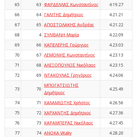
65
63
ΦΑΡΔΕΛΛΑΣ Κωνσταντίνος
4.19.27
66
64
ΓΑΛΙΤΗΣ Δημήτριος
4.21.21
67
65
ΑΠΟΣΤΟΛΑΚΗΣ Ανδρέας
4.21.22
68
4
ΣΥΛΙΒΑΝΗ Μαρία
4.22.09
69
66
ΚΑΠΕΛΕΡΗΣ Γεώργιος
4.23.03
70
67
ΛΕΜΟΝΗΣ Κωνσταντίνος
4.23.13
71
68
ΑΛΕΞΟΠΟΥΛΟΣ Νικόλαος
4.23.15
72
69
ΝΤΑΚΟΥΛΑΣ Γρηγόριος
4.24.06
ΜΠΟΓΑΤΣΙΩΤΗΣ
73
70
4.25.49
Δημήτριος
74
71
ΚΑΛΑΜΙΩΤΗΣ Χρήστος
4.26.56
75
72
ΧΑΡΧΑΝΤΗΣ Δημήτριος
4.27.36
76
73
ΚΑΡΑΜΠΕΡΑΣ Νικόλαος
4.27.45
77
74
ANOKA Vitaliy
4.28.20