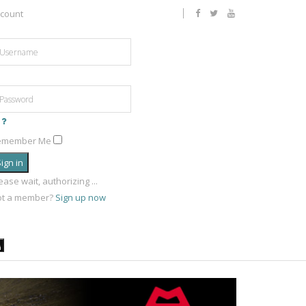
count
emember Me
ign in
ease wait, authorizing ...
ot a member?
Sign up now