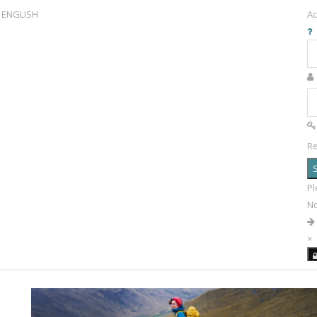
ENGLISH
Ac
R
S
Pl
N
×