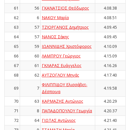
61
56
ΓΚΑΝΑΤΣΙΟΣ Θεόδωρος
4.08.38
62
6
ΝΑΚΟΥ Μαρία
4.08.51
63
57
ΤΖΙΟΡΓΑΝΟΣ Δημήτριος
4.09.45
64
57
ΝΑΝΟΣ Σάκης
4.09.45
65
59
ΙΩΑΝΝΙΔΗΣ Χριστόφορος
4.10.09
66
60
ΛΑΜΠΡΟΥ Γεώργιος
4.15.09
67
61
ΓΚΛΑΡΑΣ Ευάγγελος
4.16.26
68
62
ΑΥΤΖΟΓΛΟΥ Μηνάς
4.17.40
ΦΙΛΙΠΠΙΔΟΥ Ελισσάβετ-
69
7
4.19.58
Δέσποινα
70
63
ΚΑΡΜΑΖΗΣ Αντώνιος
4.20.29
71
8
ΠΑΠΑΔΟΠΟΥΛΟΥ Γεωργία
4.20.37
72
64
ΓΙΩΤΑΣ Αντώνιος
4.21.40
73
9
ΣΤΑΜΑΤΗ Μαρία
4.21.41