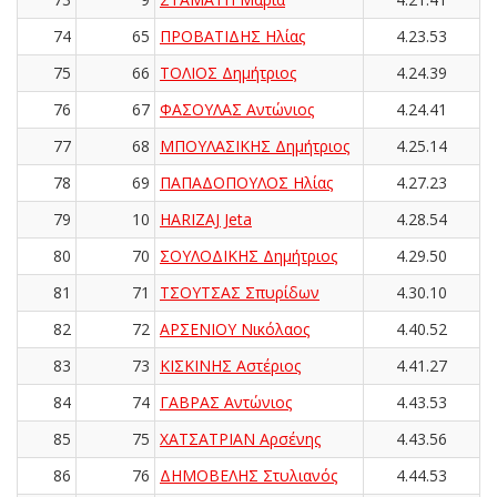
74
65
ΠΡΟΒΑΤΙΔΗΣ Ηλίας
4.23.53
75
66
ΤΟΛΙΟΣ Δημήτριος
4.24.39
76
67
ΦΑΣΟΥΛΑΣ Αντώνιος
4.24.41
77
68
ΜΠΟΥΛΑΣΙΚΗΣ Δημήτριος
4.25.14
78
69
ΠΑΠΑΔΟΠΟΥΛΟΣ Ηλίας
4.27.23
79
10
HARIZAJ Jeta
4.28.54
80
70
ΣΟΥΛΟΔΙΚΗΣ Δημήτριος
4.29.50
81
71
ΤΣΟΥΤΣΑΣ Σπυρίδων
4.30.10
82
72
ΑΡΣΕΝΙΟΥ Νικόλαος
4.40.52
83
73
ΚΙΣΚΙΝΗΣ Αστέριος
4.41.27
84
74
ΓΑΒΡΑΣ Αντώνιος
4.43.53
85
75
ΧΑΤΣΑΤΡΙΑΝ Αρσένης
4.43.56
86
76
ΔΗΜΟΒΕΛΗΣ Στυλιανός
4.44.53