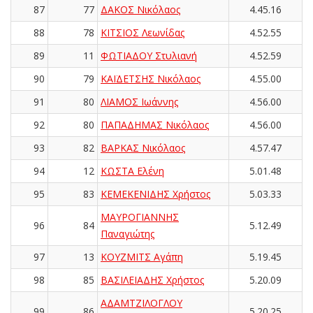
87
77
ΔΑΚΟΣ Νικόλαος
4.45.16
88
78
ΚΙΤΣΙΟΣ Λεωνίδας
4.52.55
89
11
ΦΩΤΙΑΔΟΥ Στυλιανή
4.52.59
90
79
ΚΑΪΔΕΤΣΗΣ Νικόλαος
4.55.00
91
80
ΛΙΑΜΟΣ Ιωάννης
4.56.00
92
80
ΠΑΠΑΔΗΜΑΣ Νικόλαος
4.56.00
93
82
ΒΑΡΚΑΣ Νικόλαος
4.57.47
94
12
ΚΩΣΤΑ Ελένη
5.01.48
95
83
ΚΕΜΕΚΕΝΙΔΗΣ Χρήστος
5.03.33
ΜΑΥΡΟΓΙΑΝΝΗΣ
96
84
5.12.49
Παναγιώτης
97
13
ΚΟΥΖΜΙΤΣ Αγάπη
5.19.45
98
85
ΒΑΣΙΛΕΙΑΔΗΣ Χρήστος
5.20.09
ΑΔΑΜΤΖΙΛΟΓΛΟΥ
99
86
5.20.25