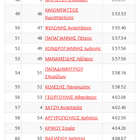
ΚΑΛΟΜΠΑΤΣΟΣ
49
46
3.53.53
Κωνσταντίνος
50
47
ΦΕΛΩΝΗΣ Αναστάσιος
3.55.40
51
48
ΠΑΠΑΓΙΑΝΝΗΣ Πέτρος
3.57.54
52
49
ΧΟΝΔΡΟΓΙΑΝΝΗΣ Ιωάννης
3.57.56
53
49
ΜΑΝΑΜΣΙΔΗΣ Λάζαρος
3.57.56
ΠΑΠΑΔΗΜΗΤΡΙΟΥ
54
51
3.58.16
Σπυρίδων
55
52
ΚΟΛΕΣΗΣ Παναγιώτης
3.58.52
56
53
ΓΕΩΡΓΟΥΛΗΣ Αθανάσιος
4.02.06
57
4
ΧΑΤΖΗ Αναστασία
4.02.40
58
54
ΑΡΓΥΡΟΠΟΥΛΟΣ Χρήστος
4.02.50
59
5
ΚΡΙΚΟΥ Σοφία
4.04.26
60
55
ΒΑΣΙΛΕΙΟΥ Χρήστος
4.08.07