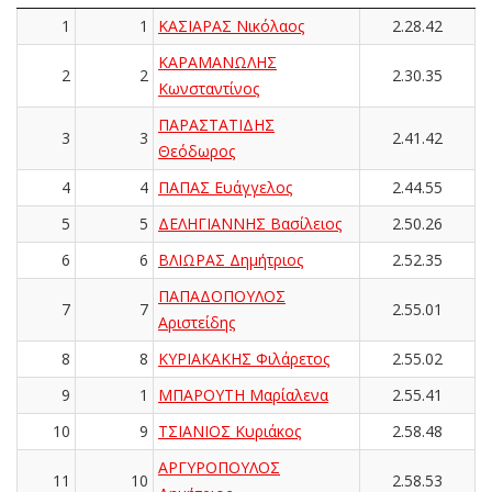
1
1
ΚΑΣΙΑΡΑΣ Νικόλαος
2.28.42
ΚΑΡΑΜΑΝΩΛΗΣ
2
2
2.30.35
Κωνσταντίνος
ΠΑΡΑΣΤΑΤΙΔΗΣ
3
3
2.41.42
Θεόδωρος
4
4
ΠΑΠΑΣ Ευάγγελος
2.44.55
5
5
ΔΕΛΗΓΙΑΝΝΗΣ Βασίλειος
2.50.26
6
6
ΒΛΙΩΡΑΣ Δημήτριος
2.52.35
ΠΑΠΑΔΟΠΟΥΛΟΣ
7
7
2.55.01
Αριστείδης
8
8
ΚΥΡΙΑΚΑΚΗΣ Φιλάρετος
2.55.02
9
1
ΜΠΑΡΟΥΤΗ Μαρίαλενα
2.55.41
10
9
ΤΣΙΑΝΙΟΣ Κυριάκος
2.58.48
ΑΡΓΥΡΟΠΟΥΛΟΣ
11
10
2.58.53