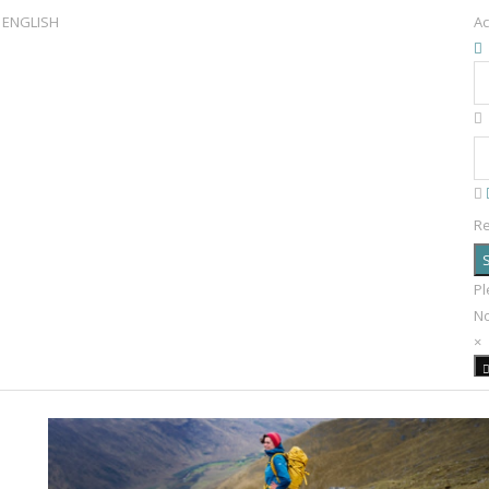
ENGLISH
Ac
R
S
Pl
N
×