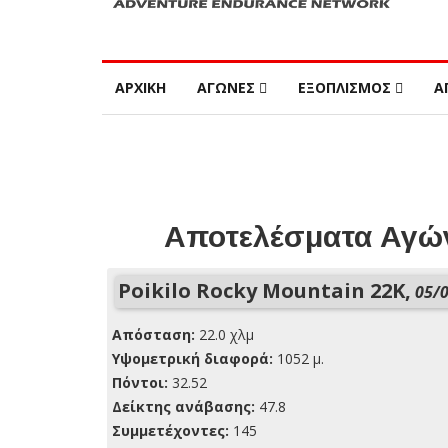
ΑΡΧΙΚΗ
ΑΓΩΝΕΣ
ΕΞΟΠΛΙΣΜΟΣ
Α
Αποτελέσματα Αγών
Poikilo Rocky Mountain 22K,
05/0
Απόσταση:
22.0 χλμ
Yψομετρική διαφορά:
1052 μ.
Πόντοι:
32.52
Δείκτης ανάβασης:
47.8
Συμμετέχοντες:
145