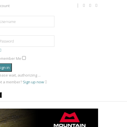
count
emember Me
ign in
ease wait, authorizing ...
ot a member?
Sign up now