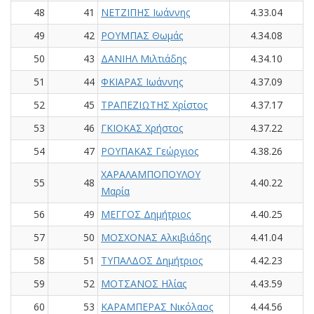
48
41
ΝΕΤΖΙΠΗΣ Ιωάννης
4.33.04
49
42
ΡΟΥΜΠΑΣ Θωμάς
4.34.08
50
43
ΔΑΝΙΗΛ Μιλτιάδης
4.34.10
51
44
ΦΚΙΑΡΑΣ Ιωάννης
4.37.09
52
45
ΤΡΑΠΕΖΙΩΤΗΣ Χρίστος
4.37.17
53
46
ΓΚΙΟΚΑΣ Χρήστος
4.37.22
54
47
ΡΟΥΠΑΚΑΣ Γεώργιος
4.38.26
ΧΑΡΑΛΑΜΠΟΠΟΥΛΟΥ
55
48
4.40.22
Μαρία
56
49
ΜΕΓΓΟΣ Δημήτριος
4.40.25
57
50
ΜΟΣΧΟΝΑΣ Αλκιβιάδης
4.41.04
58
51
ΤΥΠΑΛΔΟΣ Δημήτριος
4.42.23
59
52
ΜΟΤΣΑΝΟΣ Ηλίας
4.43.59
60
53
ΚΑΡΑΜΠΕΡΑΣ Νικόλαος
4.44.56