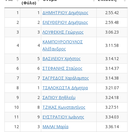
(Φύλο)
1
1
ΔΗΜΗΤΡΙΟΥ Δημήτριος
2.55.42
2
2
ΕΛΕΥΘΕΡΙΟΥ Δημήτριος
2.59.48
3
3
ΛΟΥΦΕΚΗΣ Γεώργιος
3.06.23
ΚΑΜΠΟΥΡΟΠΟΥΛΟΣ
4
4
3.11.58
Αλέξανδρος
5
5
ΒΑΣΙΛΕΙΟΥ Χρήστος
3.14.12
6
6
ΣΤΕΦΑΝΗΣ Σταύρος
3.14.37
7
7
ΣΑΓΡΕΔΟΣ Χαράλαμπος
3.14.38
8
1
ΤΣΑΛΟΚΩΣΤΑ Δήμητρα
3.21.07
9
2
ΣΑΠΙΟΥ Βηθλεέμ
3.24.18
10
8
ΤΖΙΚΑΣ Κωνσταντίνος
3.27.51
11
9
ΕΥΣΤΡΑΤΙΟΥ Ιωάννης
3.34.03
12
3
ΜΑΛΑΪ Μαρία
3.36.14