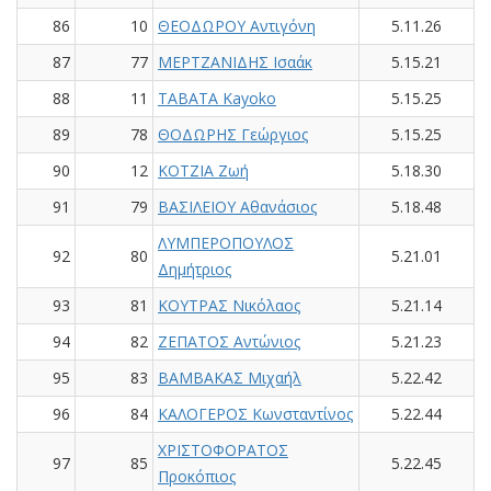
86
10
ΘΕΟΔΩΡΟΥ Αντιγόνη
5.11.26
87
77
ΜΕΡΤΖΑΝΙΔΗΣ Ισαάκ
5.15.21
88
11
TABATA Kayoko
5.15.25
89
78
ΘΟΔΩΡΗΣ Γεώργιος
5.15.25
90
12
ΚΟΤΖΙΑ Ζωή
5.18.30
91
79
ΒΑΣΙΛΕΙΟΥ Αθανάσιος
5.18.48
ΛΥΜΠΕΡΟΠΟΥΛΟΣ
92
80
5.21.01
Δημήτριος
93
81
ΚΟΥΤΡΑΣ Νικόλαος
5.21.14
94
82
ΖΕΠΑΤΟΣ Αντώνιος
5.21.23
95
83
ΒΑΜΒΑΚΑΣ Μιχαήλ
5.22.42
96
84
ΚΑΛΟΓΕΡΟΣ Κωνσταντίνος
5.22.44
ΧΡΙΣΤΟΦΟΡΑΤΟΣ
97
85
5.22.45
Προκόπιος