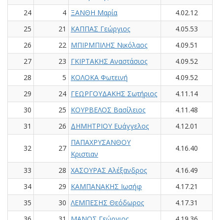
24
4
ΞΑΝΘΗ Μαρία
4.02.12
25
21
ΚΑΠΠΑΣ Γεώργιος
4.05.53
26
22
ΜΠΙΡΜΠΙΛΗΣ Νικόλαος
4.09.51
27
23
ΓΚΙΡΤΑΚΗΣ Αναστάσιος
4.09.52
28
5
ΚΟΛΟΚΑ Φωτεινή
4.09.52
29
24
ΓΕΩΡΓΟΥΔΑΚΗΣ Σωτήριος
4.11.14
30
25
ΚΟΥΡΒΕΛΟΣ Βασίλειος
4.11.48
31
26
ΔΗΜΗΤΡΙΟΥ Ευάγγελος
4.12.01
ΠΑΠΑΧΡΥΣΑΝΘΟΥ
32
27
4.16.40
Κριστιαν
33
28
ΧΑΣΟΥΡΑΣ Αλέξανδρος
4.16.49
34
29
ΚΑΜΠΑΝΑΚΗΣ Ιωσήφ
4.17.21
35
30
ΛΕΜΠΕΣΗΣ Θεόδωρος
4.17.31
36
31
ΜΑΝΟΣ Γεώργιος
4.19.36