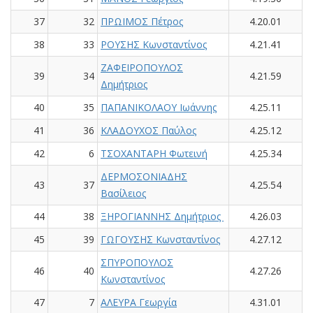
37
32
ΠΡΩΙΜΟΣ Πέτρος
4.20.01
38
33
ΡΟΥΣΗΣ Κωνσταντίνος
4.21.41
ΖΑΦΕΙΡΟΠΟΥΛΟΣ
39
34
4.21.59
Δημήτριος
40
35
ΠΑΠΑΝΙΚΟΛΑΟΥ Ιωάννης
4.25.11
41
36
ΚΛΑΔΟΥΧΟΣ Παύλος
4.25.12
42
6
ΤΣΟΧΑΝΤΑΡΗ Φωτεινή
4.25.34
ΔΕΡΜΟΣΟΝΙΑΔΗΣ
43
37
4.25.54
Βασίλειος
44
38
ΞΗΡΟΓΙΑΝΝΗΣ Δημήτριος
4.26.03
45
39
ΓΩΓΟΥΣΗΣ Κωνσταντίνος
4.27.12
ΣΠΥΡΟΠΟΥΛΟΣ
46
40
4.27.26
Κωνσταντίνος
47
7
ΑΛΕΥΡΑ Γεωργία
4.31.01