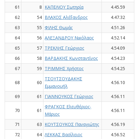
61
8
ΚΑΠΕΛΙΟΥ Σωτηρία
4.45.59
62
54
ΒΛΑΧΟΣ Αλέξανδρος
4.47.32
63
55
ΦΙΛΗΣ Θωμάς
4.51.26
64
56
ΑΛΕΞΑΝΔΡΟΥ Νικόλαος
4.52.14
65
57
ΤΡΕΚΛΗΣ Γεώργιος
4.54.09
66
58
ΒΑΡΔΑΚΗΣ Κωνσταντίνος
4.54.23
67
59
ΤΡΙΜΜΗΣ Χρήστος
4.54.25
ΤΣΟΥΤΣΟΥΔΑΚΗΣ
68
60
4.56.10
Εμμανουήλ
69
61
ΓΙΑΝΝΟΥΚΟΣ Γεώργιος
4.56.11
ΦΡΑΓΚΟΣ Ελευθέριος-
70
61
4.56.11
Μάριος
71
63
ΚΟΥΤΣΟΥΚΟΣ Παναγιώτης
4.56.19
72
64
ΛΕΚΚΑΣ Βασίλειος
4.56.52