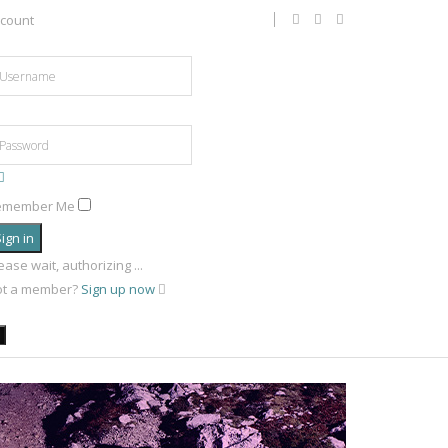
count
emember Me
ign in
ease wait, authorizing ...
ot a member?
Sign up now