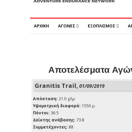
ΑΡΧΙΚΗ
ΑΓΩΝΕΣ
ΕΞΟΠΛΙΣΜΟΣ
Α
Αποτελέσματα Αγών
Granitis Trail,
01/09/2019
Απόσταση:
21.0 χλμ
Yψομετρική διαφορά:
1550 μ.
Πόντοι:
36.5
Δείκτης ανάβασης:
73.8
Συμμετέχοντες:
88