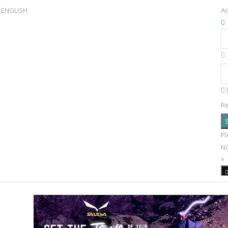
ENGLISH
Ac
R
S
Pl
N
×