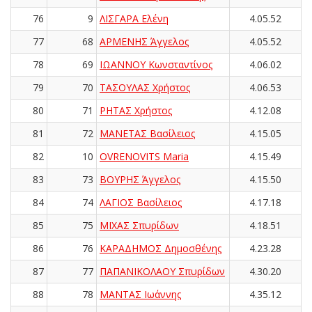
76
9
ΛΙΣΓΑΡΑ Ελένη
4.05.52
77
68
ΑΡΜΕΝΗΣ Άγγελος
4.05.52
78
69
ΙΩΑΝΝΟΥ Κωνσταντίνος
4.06.02
79
70
ΤΑΣΟΥΛΑΣ Χρήστος
4.06.53
80
71
ΡΗΤΑΣ Χρήστος
4.12.08
81
72
ΜΑΝΕΤΑΣ Βασίλειος
4.15.05
82
10
OVRENOVITS Maria
4.15.49
83
73
ΒΟΥΡΗΣ Άγγελος
4.15.50
84
74
ΛΑΓΙΟΣ Βασίλειος
4.17.18
85
75
ΜΙΧΑΣ Σπυρίδων
4.18.51
86
76
ΚΑΡΑΔΗΜΟΣ Δημοσθένης
4.23.28
87
77
ΠΑΠΑΝΙΚΟΛΑΟΥ Σπυρίδων
4.30.20
88
78
ΜΑΝΤΑΣ Ιωάννης
4.35.12