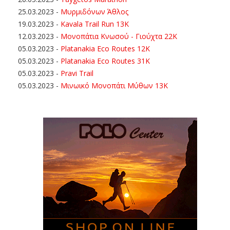
25.03.2023
-
Μυρμιδόνων Άθλος
19.03.2023
-
Kavala Trail Run 13K
12.03.2023
-
Μονοπάτια Κνωσού - Γιούχτα 22Κ
05.03.2023
-
Platanakia Eco Routes 12K
05.03.2023
-
Platanakia Eco Routes 31K
05.03.2023
-
Pravi Trail
05.03.2023
-
Μινωικό Μονοπάτι Μύθων 13Κ