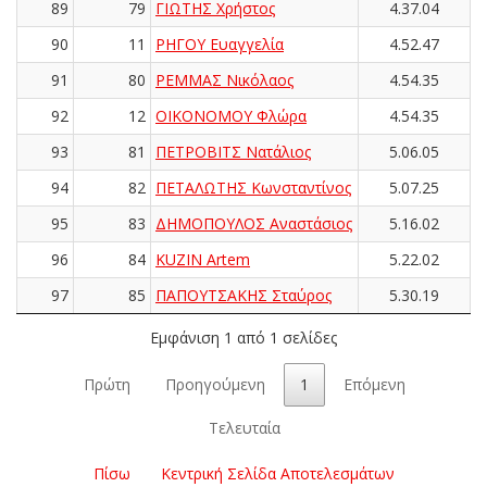
89
79
ΓΙΩΤΗΣ Χρήστος
4.37.04
90
11
ΡΗΓΟΥ Ευαγγελία
4.52.47
91
80
ΡΕΜΜΑΣ Νικόλαος
4.54.35
92
12
ΟΙΚΟΝΟΜΟΥ Φλώρα
4.54.35
93
81
ΠΕΤΡΟΒΙΤΣ Νατάλιος
5.06.05
94
82
ΠΕΤΑΛΩΤΗΣ Κωνσταντίνος
5.07.25
95
83
ΔΗΜΟΠΟΥΛΟΣ Αναστάσιος
5.16.02
96
84
KUZIN Artem
5.22.02
97
85
ΠΑΠΟΥΤΣΑΚΗΣ Σταύρος
5.30.19
Εμφάνιση 1 από 1 σελίδες
Πρώτη
Προηγούμενη
1
Επόμενη
Τελευταία
Πίσω
Κεντρική Σελίδα Αποτελεσμάτων