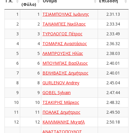
Γ.Κ.
Όνομα
Επίδοση
(Φύλο)
1
1
ΤΣΙΑΜΠΟΥΛΑΣ Ιωάννης
2.31.13
2
2
ΤΑΛΙΑΜΠΕΣ Νικόλαος
2.33.34
3
3
ΤΥΡΟΛΟΓΟΣ Πέτρος
2.33.49
4
4
ΤΟΜΑΡΑΣ Αναστάσιος
2.36.32
5
5
ΛΑΜΠΡΟΥΣΗΣ Ηλίας
2.38.03
6
6
ΜΠΟΥΜΠΑΣ Βασίλειος
2.40.01
7
6
ΒΕΛΗΒΑΣΗΣ Δημήτριος
2.40.01
8
8
GURLENOV Andrey
2.45.04
9
9
GOBEL Sylvain
2.47.44
10
10
ΤΣΑΚΙΡΗΣ Μάρκος
2.48.32
11
11
ΠΟΑΛΑΣ Δημήτριος
2.49.50
12
12
ΚΑΛΛΙΜΑΝΗΣ Μιχαήλ
2.50.18
ΑΝΑΣΤΑΣΟΠΟΥΛΟΣ