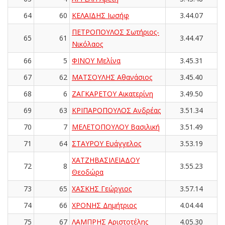
64
60
ΚΕΛΑΪΔΗΣ Ιωσήφ
3.44.07
ΠΕΤΡΟΠΟΥΛΟΣ Σωτήριος-
65
61
3.44.47
Νικόλαος
66
5
ΦΙΝΟΥ Μελίνα
3.45.31
67
62
ΜΑΤΣΟΥΛΗΣ Αθανάσιος
3.45.40
68
6
ΖΑΓΚΑΡΕΤΟΥ Αικατερίνη
3.49.50
69
63
ΚΡΙΠΑΡΟΠΟΥΛΟΣ Ανδρέας
3.51.34
70
7
ΜΕΛΕΤΟΠΟΥΛΟΥ Βασιλική
3.51.49
71
64
ΣΤΑΥΡΟΥ Ευάγγελος
3.53.19
ΧΑΤΖΗΒΑΣΙΛΕΙΑΔΟΥ
72
8
3.55.23
Θεοδώρα
73
65
ΧΑΣΚΗΣ Γεώργιος
3.57.14
74
66
ΧΡΟΝΗΣ Δημήτριος
4.04.44
75
67
ΛΑΜΠΡΗΣ Αριστοτέλης
4.05.30