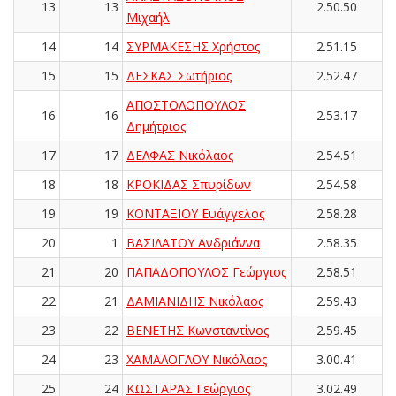
13
13
2.50.50
Μιχαήλ
14
14
ΣΥΡΜΑΚΕΣΗΣ Χρήστος
2.51.15
15
15
ΔΕΣΚΑΣ Σωτήριος
2.52.47
ΑΠΟΣΤΟΛΟΠΟΥΛΟΣ
16
16
2.53.17
Δημήτριος
17
17
ΔΕΛΦΑΣ Νικόλαος
2.54.51
18
18
ΚΡΟΚΙΔΑΣ Σπυρίδων
2.54.58
19
19
ΚΟΝΤΑΞΙΟΥ Ευάγγελος
2.58.28
20
1
ΒΑΣΙΛΑΤΟΥ Ανδριάννα
2.58.35
21
20
ΠΑΠΑΔΟΠΟΥΛΟΣ Γεώργιος
2.58.51
22
21
ΔΑΜΙΑΝΙΔΗΣ Νικόλαος
2.59.43
23
22
ΒΕΝΕΤΗΣ Κωνσταντίνος
2.59.45
24
23
ΧΑΜΑΛΟΓΛΟΥ Νικόλαος
3.00.41
25
24
ΚΩΣΤΑΡΑΣ Γεώργιος
3.02.49