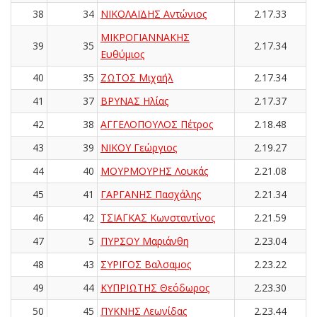
38
34
ΝΙΚΟΛΑΪΔΗΣ Αντώνιος
2.17.33
ΜΙΚΡΟΓΙΑΝΝΑΚΗΣ
39
35
2.17.34
Ευθύμιος
40
35
ΖΩΤΟΣ Μιχαήλ
2.17.34
41
37
ΒΡΥΝΑΣ Ηλίας
2.17.37
42
38
ΑΓΓΕΛΟΠΟΥΛΟΣ Πέτρος
2.18.48
43
39
ΝΙΚΟΥ Γεώργιος
2.19.27
44
40
ΜΟΥΡΜΟΥΡΗΣ Λουκάς
2.21.08
45
41
ΓΑΡΓΑΝΗΣ Πασχάλης
2.21.34
46
42
ΤΣΙΑΓΚΑΣ Κωνσταντίνος
2.21.59
47
5
ΠΥΡΣΟΥ Μαριάνθη
2.23.04
48
43
ΣΥΡΙΓΟΣ Βαλσαμος
2.23.22
49
44
ΚΥΠΡΙΩΤΗΣ Θεόδωρος
2.23.30
50
45
ΠΥΚΝΗΣ Λεωνίδας
2.23.44