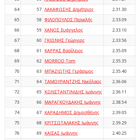
64
57
ΛΑΚΑΦΩΣΗΣ Δημήτριος
2.31.30
65
58
ΦΙΛΟΠΟΥΛΟΣ Περικλής
2.33.09
66
59
ΧΑΝΟΣ Ευάγγελος
2.33.10
67
60
ΓΚΙΩΝΗΣ Γεώργιος
2.33.56
68
61
ΚΑΡΡΑΣ Βασίλειος
2.35.09
69
62
MORROD Tom
2.35.35
70
63
ΜΠΑΖΙΩΤΗΣ Γεράσιμος
2.35.40
71
64
ΤΑΜΟΥΡΑΝΤΖΗΣ Νικόλαος
2.36.06
72
65
ΚΩΝΣΤΑΝΤΙΝΙΔΗΣ Ιωάννης
2.36.11
73
66
ΜΑΡΑΓΚΟΥΔΑΚΗΣ Ιωάννης
2.38.54
74
67
ΚΑΡΑΔΗΜΟΣ Δημοσθένης
2.39.05
75
68
ΚΡΙΤΣΩΤΑΛΑΚΗΣ Ιωάννης
2.39.29
76
69
ΚΑΪΣΑΣ Ιωάννης
2.40.25