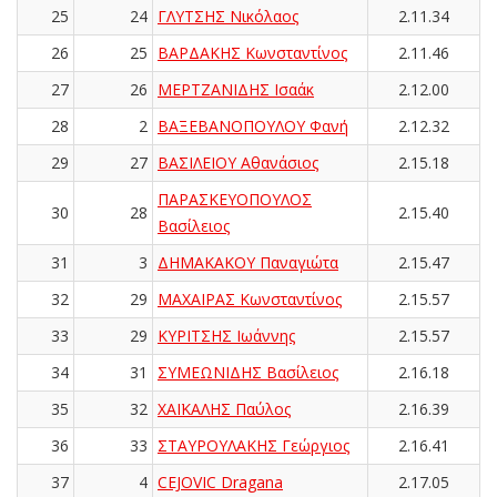
25
24
ΓΛΥΤΣΗΣ Νικόλαος
2.11.34
26
25
ΒΑΡΔΑΚΗΣ Κωνσταντίνος
2.11.46
27
26
ΜΕΡΤΖΑΝΙΔΗΣ Ισαάκ
2.12.00
28
2
ΒΑΞΕΒΑΝΟΠΟΥΛΟΥ Φανή
2.12.32
29
27
ΒΑΣΙΛΕΙΟΥ Αθανάσιος
2.15.18
ΠΑΡΑΣΚΕΥΟΠΟΥΛΟΣ
30
28
2.15.40
Βασίλειος
31
3
ΔΗΜΑΚΑΚΟΥ Παναγιώτα
2.15.47
32
29
ΜΑΧΑΙΡΑΣ Κωνσταντίνος
2.15.57
33
29
ΚΥΡΙΤΣΗΣ Ιωάννης
2.15.57
34
31
ΣΥΜΕΩΝΙΔΗΣ Βασίλειος
2.16.18
35
32
ΧΑΪΚΑΛΗΣ Παύλος
2.16.39
36
33
ΣΤΑΥΡΟΥΛΑΚΗΣ Γεώργιος
2.16.41
37
4
CEJOVIC Dragana
2.17.05