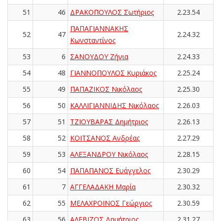
51
46
ΔΡΑΚΟΠΟΥΛΟΣ Σωτήριος
2.23.54
ΠΑΠΑΓΙΑΝΝΑΚΗΣ
52
47
2.24.32
Κωνσταντίνος
53
6
ΣΑΝΟΥΔΟΥ Ζήνια
2.24.33
54
48
ΓΙΑΝΝΟΠΟΥΛΟΣ Κυριάκος
2.25.24
55
49
ΠΑΠΑΖΙΚΟΣ Νικόλαος
2.25.30
56
50
ΚΑΛΛΙΓΙΑΝΝΙΔΗΣ Νικόλαος
2.26.03
57
51
ΤΖΙΟΥΒΑΡΑΣ Δημήτριος
2.26.13
58
52
ΚΟΪΤΣΑΝΟΣ Ανδρέας
2.27.29
59
53
ΑΛΕΞΑΝΔΡΟΥ Νικόλαος
2.28.15
60
54
ΠΑΠΑΠΑΝΟΣ Ευάγγελος
2.30.29
61
7
ΑΓΓΕΛΑΔΑΚΗ Μαρία
2.30.32
62
55
ΜΕΛΑΧΡΟΙΝΟΣ Γεώργιος
2.30.59
63
56
ΑΛΕΒΙΖΟΣ Δημήτριος
2.31.27