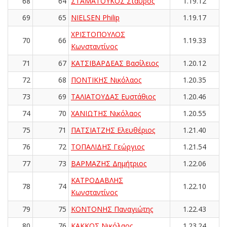
68
64
ΣΤΑΜΑΤΟΥΚΟΣ Σταύρος
1.19.12
69
65
NIELSEN Philip
1.19.17
ΧΡΙΣΤΟΠΟΥΛΟΣ
70
66
1.19.33
Κωνσταντίνος
71
67
ΚΑΤΣΙΒΑΡΔΕΑΣ Βασίλειος
1.20.12
72
68
ΠΟΝΤΙΚΗΣ Νικόλαος
1.20.35
73
69
ΤΑΛΙΑΤΟΥΔΑΣ Ευστάθιος
1.20.46
74
70
ΧΑΝΙΩΤΗΣ Νικόλαος
1.20.55
75
71
ΠΑΤΣΙΑΤΖΗΣ Ελευθέριος
1.21.40
76
72
ΤΟΠΑΛΙΔΗΣ Γεώργιος
1.21.54
77
73
ΒΑΡΜΑΖΗΣ Δημήτριος
1.22.06
ΚΑΤΡΟΔΑΒΛΗΣ
78
74
1.22.10
Κωνσταντίνος
79
75
ΚΟΝΤΟΝΗΣ Παναγιώτης
1.22.43
80
76
ΚΑΚΚΟΣ Νικόλαος
1.23.24