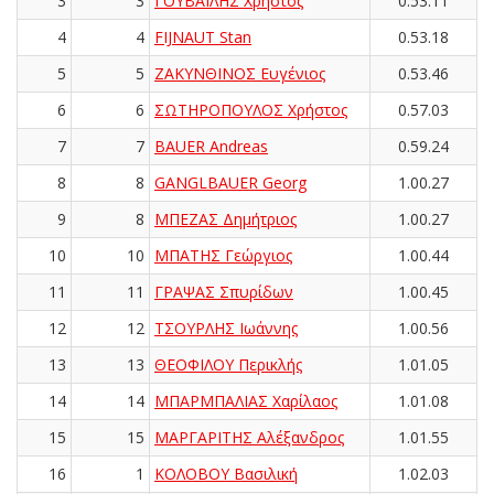
3
3
ΓΟΥΒΑΪΛΗΣ Χρήστος
0.53.11
4
4
FIJNAUT Stan
0.53.18
5
5
ΖΑΚΥΝΘΙΝΟΣ Ευγένιος
0.53.46
6
6
ΣΩΤΗΡΟΠΟΥΛΟΣ Χρήστος
0.57.03
7
7
BAUER Andreas
0.59.24
8
8
GANGLBAUER Georg
1.00.27
9
8
ΜΠΕΖΑΣ Δημήτριος
1.00.27
10
10
ΜΠΑΤΗΣ Γεώργιος
1.00.44
11
11
ΓΡΑΨΑΣ Σπυρίδων
1.00.45
12
12
ΤΣΟΥΡΛΗΣ Ιωάννης
1.00.56
13
13
ΘΕΟΦΙΛΟΥ Περικλής
1.01.05
14
14
ΜΠΑΡΜΠΑΛΙΑΣ Χαρίλαος
1.01.08
15
15
ΜΑΡΓΑΡΙΤΗΣ Αλέξανδρος
1.01.55
16
1
ΚΟΛΟΒΟΥ Βασιλική
1.02.03