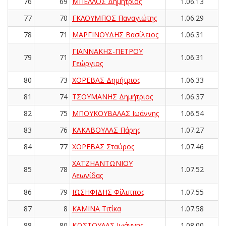
76
69
ΜΠΕΛΛΟΣ Δημήτριος
1.06.13
77
70
ΓΚΛΟΥΜΠΟΣ Παναγιώτης
1.06.29
78
71
ΜΑΡΓΙΝΟΥΔΗΣ Βασίλειος
1.06.31
ΓΙΑΝΝΑΚΗΣ-ΠΕΤΡΟΥ
79
71
1.06.31
Γεώργιος
80
73
ΧΟΡΕΒΑΣ Δημήτριος
1.06.33
81
74
ΤΣΟΥΜΑΝΗΣ Δημήτριος
1.06.37
82
75
ΜΠΟΥΚΟΥΒΑΛΑΣ Ιωάννης
1.06.54
83
76
ΚΑΚΑΒΟΥΛΑΣ Πάρης
1.07.27
84
77
ΧΟΡΕΒΑΣ Σταύρος
1.07.46
ΧΑΤΖΗΑΝΤΩΝΙΟΥ
85
78
1.07.52
Λεωνίδας
86
79
ΙΩΣΗΦΙΔΗΣ Φίλιππος
1.07.55
87
8
ΚΑΜΙΝΑ Τιτίκα
1.07.58
88
80
ΚΩΣΤΟΥΛΑΣ Ιωάννης
1.08.00