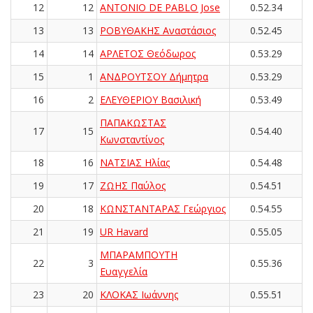
12
12
ANTONIO DE PABLO Jose
0.52.34
13
13
ΡΟΒΥΘΑΚΗΣ Αναστάσιος
0.52.45
14
14
ΑΡΛΕΤΟΣ Θεόδωρος
0.53.29
15
1
ΑΝΔΡΟΥΤΣΟΥ Δήμητρα
0.53.29
16
2
ΕΛΕΥΘΕΡΙΟΥ Βασιλική
0.53.49
ΠΑΠΑΚΩΣΤΑΣ
17
15
0.54.40
Κωνσταντίνος
18
16
ΝΑΤΣΙΑΣ Ηλίας
0.54.48
19
17
ΖΩΗΣ Παύλος
0.54.51
20
18
ΚΩΝΣΤΑΝΤΑΡΑΣ Γεώργιος
0.54.55
21
19
UR Havard
0.55.05
ΜΠΑΡΑΜΠΟΥΤΗ
22
3
0.55.36
Ευαγγελία
23
20
ΚΛΟΚΑΣ Ιωάννης
0.55.51