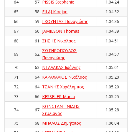
64
57
PISSIS Stephanie
1.04.24
65
58
FILAJ Klodjan
1.04.32
66
59
ΓΚΟΥΝΤΑΣ Παναγιώτης
1.04.36
67
60
JAMIESON Thomas
1.04.39
68
61
ΖΗΣΗΣ Νικόλαος
1.04.51
ΣΩΤΗΡΟΠΟΥΛΟΣ
69
62
1.04.57
Παναγιώτης
70
63
ΝΤΑΛΑΚΑΣ Ιωάννης
1.05.01
71
64
ΚΑΡΑΧΑΛΙΟΣ Νικόλαος
1.05.20
72
64
ΤΣΑΝΗΣ Χαράλαμπος
1.05.20
73
66
KESSELER Marco
1.05.25
ΚΩΝΣΤΑΝΤΙΝΙΔΗΣ
74
67
1.05.28
Στυλιανός
75
68
ΜΠΑΛΟΣ Δημήτριος
1.06.04