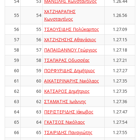
54
53
ΜΑΝΩΛΗΣ Κωνσταντίνος
1.26.44
ΧΑΤΖΗΑΡΑΠΗΣ
55
54
1.26.56
Κωνσταντίνος
56
55
ΤΣΑΟΥΣΙΔΗΣ Πολύκαρπος
1.27.09
57
56
ΧΑΤΖΗΖΗΣΗΣ Αθανάσιος
1.27.15
58
57
ΠΑΠΑΪΩΑΝΝΟΥ Γεώργιος
1.27.18
59
58
ΤΣΑΠΑΡΑΣ Οδυσσέας
1.27.21
60
59
ΠΟΡΦΥΡΙΔΗΣ Δημήτριος
1.27.27
61
60
ΑΙΚΑΤΕΡΙΝΑΡΗΣ Νικόλαος
1.27.35
62
60
ΚΑΤΣΑΡΟΣ Δημήτριος
1.27.35
63
62
ΣΤΑΜΑΤΗΣ Ιωάννης
1.27.36
64
63
ΠΕΡΙΣΤΕΡΙΔΗΣ Ιάκωβος
1.27.47
65
64
ΓΚΑΤΣΟΣ Νικόλαος
1.27.54
66
65
ΤΣΑΪΡΙΔΗΣ Παναγιώτης
1.27.55