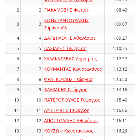
2
2
ΓΙΑΚΑΜΟΖΗΣ Φώτιος
1.08.43
ΚΩΝΣΤΑΝΤΟΥΛΑΚΗΣ
3
3
1.09.07
Εμμανουήλ
4
4
ΔΑΓΔΗΛΕΛΗΣ Αθανάσιος
1.09.27
5
5
ΠΑΣΙΑΛΗΣ Γεώργιος
1.10.25
6
6
ΧΑΛΑΚΑΤΕΒΑΣ Δημήτριος
1.12.57
7
7
ΚΟΥΜΑΝΤΑΣ Κωνσταντίνος
1.13.12
8
8
ΦΡΑΓΚΟΥΛΗΣ Γεώργιος
1.13.50
9
9
ΒΛΑΧΑΚΗΣ Γεώργιος
1.14.16
10
10
ΠΑΤΕΡΟΠΟΥΛΟΣ Γεώργιος
1.15.40
11
11
ΛΥΠΗΡΙΔΗΣ Γεώργιος
1.16.06
12
12
ΑΠΟΣΤΟΛΙΔΗΣ Αθανάσιος
1.16.11
13
13
ΚΟΥΖΩΦ Κωνσταντίνος
1.16.26