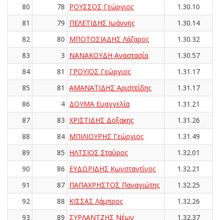
80
78
ΡΟΥΣΣΟΣ Γεώργιος
1.30.10
81
79
ΠΕΛΕΤΙΔΗΣ Ιωάννης
1.30.14
82
80
ΜΠΟΤΟΣΙΑΔΗΣ Λάζαρος
1.30.32
83
3
ΝΑΝΑΚΟΥΔΗ Αναστασία
1.30.57
84
81
ΓΡΟΥΪΟΣ Γεώργιος
1.31.17
85
81
ΑΜΑΝΑΤΙΔΗΣ Αριστείδης
1.31.17
86
4
ΔΟΥΜΑ Ευαγγελία
1.31.21
87
83
ΧΡΙΣΤΙΔΗΣ Δοξακης
1.31.26
88
84
ΜΠΙΛΙΟΥΡΗΣ Γεώργιος
1.31.49
89
85
ΗΛΤΣΙΟΣ Σταύρος
1.32.01
90
86
ΕΥΔΩΡΙΔΗΣ Κωνσταντίνος
1.32.21
91
87
ΠΑΠΑΧΡΗΣΤΟΣ Παναγιώτης
1.32.25
92
88
ΚΙΣΣΑΣ Λάμπρος
1.32.26
93
89
ΣΥΡΛΑΝΤΖΗΣ Νέων
1.32.37