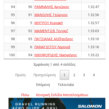
94
90
ΡΑΜΝΑΛΗΣ Αργύριος
1.32.47
95
91
ΜΑΝΩΛΗΣ Γεώργιος
1.32.56
96
5
ΜΗΤΡΟΥ Κυριακή
1.32.57
97
92
ΜΑΜΕΝΤΩΒ Τενγκιζ
1.33.03
98
93
ΠΑΤΣΙΑΛΑΣ Αλέξανδρος
1.33.10
99
6
ΠΑΝΑΓΙΩΤΟΥ Λεμονιά
1.33.16
100
94
ΝΙΚΗΦΟΡΙΔΗΣ Νικηφόρος
1.33.22
Εμφάνιση 1 από 4 σελίδες
Πρώτη
Προηγούμενη
1
2
3
4
Επόμενη
Τελευταία
Πίσω
Κεντρική Σελίδα Αποτελεσμάτων