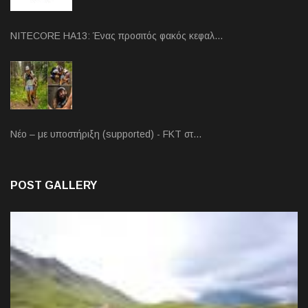
NITECORE HA13: Ένας προσιτός φακός κεφαλ…
Νέο – με υποστήριξη (supported) - FKT στ…
POST GALLERY