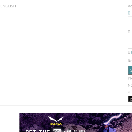
ENGLISH
Ac
R
S
Pl
N
×