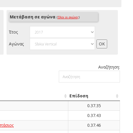
Μετάβαση σε αγώνα
(
Όλοι οι αγώνες
)
Έτος
Αγώνας
Αναζήτηση:
Επίδοση
0.37.35
0.37.43
τάσιος
0.37.46