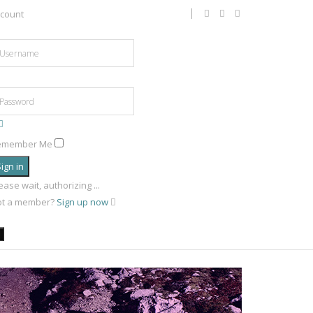
count
emember Me
ign in
ease wait, authorizing ...
ot a member?
Sign up now