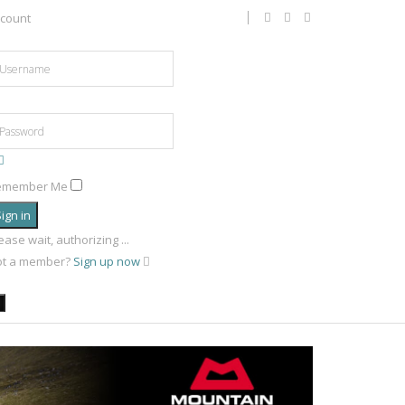
count
emember Me
ign in
ease wait, authorizing ...
ot a member?
Sign up now