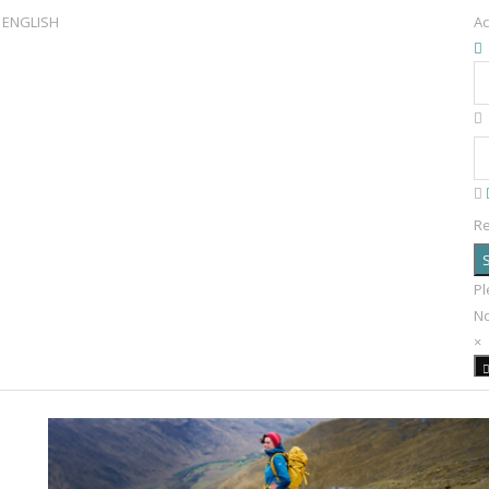
ENGLISH
Ac
R
S
Pl
N
×