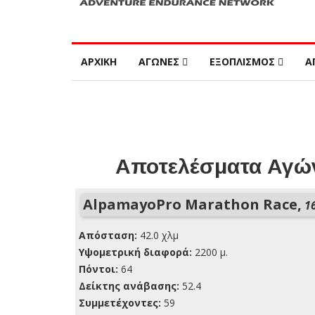
ΑΡΧΙΚΗ
ΑΓΩΝΕΣ
ΕΞΟΠΛΙΣΜΟΣ
Α
Αποτελέσματα Αγών
AlpamayoPro Marathon Race,
16
Απόσταση:
42.0 χλμ
Yψομετρική διαφορά:
2200 μ.
Πόντοι:
64
Δείκτης ανάβασης:
52.4
Συμμετέχοντες:
59