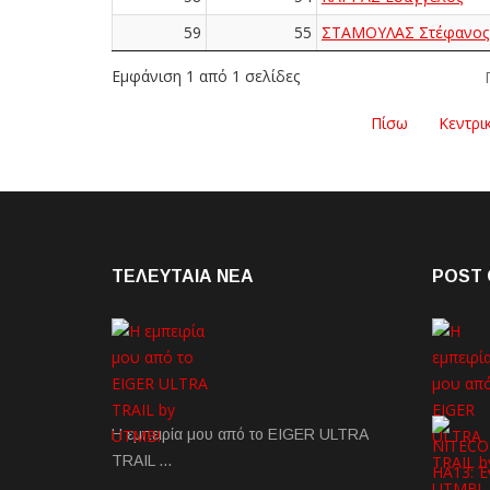
59
55
ΣΤΑΜΟΥΛΑΣ Στέφανος
Εμφάνιση 1 από 1 σελίδες
Πίσω
Κεντρι
ΤΕΛΕΥΤΑΙΑ NEA
POST 
Η εμπειρία μου από το EIGER ULTRA
TRAIL …