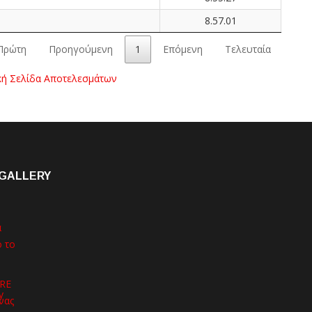
8.57.01
Πρώτη
Προηγούμενη
1
Επόμενη
Τελευταία
κή Σελίδα Αποτελεσμάτων
GALLERY