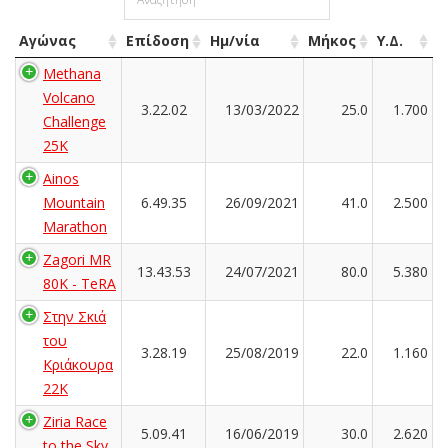
Αγώνας
Επίδοση
Ημ/νία
Μήκος
Υ.Δ.
Methana
Volcano
3.22.02
13/03/2022
25.0
1.700
Challenge
25K
Ainos
Mountain
6.49.35
26/09/2021
41.0
2.500
Marathon
Zagori MR
13.43.53
24/07/2021
80.0
5.380
80K - TeRA
Στην Σκιά
του
3.28.19
25/08/2019
22.0
1.160
Κριάκουρα
22K
Ziria Race
5.09.41
16/06/2019
30.0
2.620
to the Sky