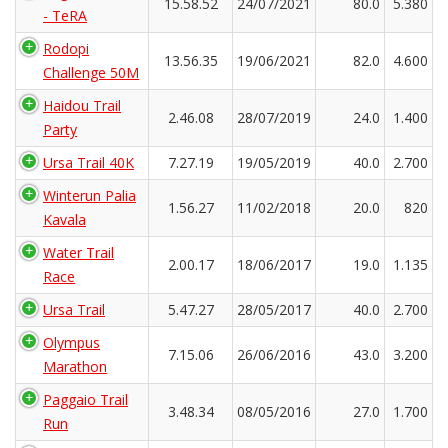
15.58.52
24/07/2021
80.0
5.380
- TeRA
Rodopi
13.56.35
19/06/2021
82.0
4.600
Challenge 50M
Haidou Trail
2.46.08
28/07/2019
24.0
1.400
Party
Ursa Trail 40K
7.27.19
19/05/2019
40.0
2.700
Winterun Palia
1.56.27
11/02/2018
20.0
820
Kavala
Water Trail
2.00.17
18/06/2017
19.0
1.135
Race
Ursa Trail
5.47.27
28/05/2017
40.0
2.700
Olympus
7.15.06
26/06/2016
43.0
3.200
Marathon
Paggaio Trail
3.48.34
08/05/2016
27.0
1.700
Run