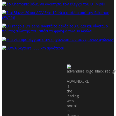
ADVENDURE
is
the
leading
web
portal
in
Greece