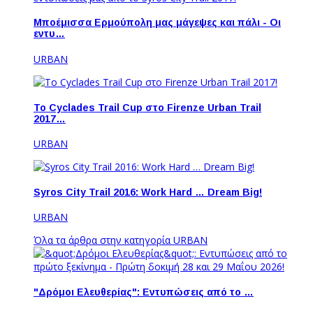
Μποέμισσα Ερμούπολη μας μάγεψες και πάλι - Οι
εντυ…
URBAN
Το Cyclades Trail Cup στο Firenze Urban Trail
2017…
URBAN
Syros City Trail 2016: Work Hard … Dream Big!
URBAN
Όλα τα άρθρα στην κατηγορία URBAN
"Δρόμοι Ελευθερίας": Εντυπώσεις από το …