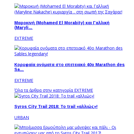
Μαροκινή (Mohamed El Morabity) και Γαλλική
(Maryli…
EXTREME
Κορυφαία ονόματα στο επετειακό 40ο Marathon des
Sa…
EXTREME
Όλα τα άρθρα στην κατηγορία EXTREME
Syros City Trail 2018: To trail «αλλιώς»!
URBAN