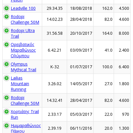
Leadville 100
29.34.35
18/08/2018
162.0
4.500
Rodopi
14.02.23
28/04/2018
82.0
4.600
Challenge 50M
Rodopi Ultra
31.56.58
20/10/2017
164.0
8.000
Trail
Ορειβατικός
Μαραθώνιος
6.42.21
03/09/2017
41.0
2.400
Ολύμπου
Olympus
K-32
01/07/2017
100.0
6.400
Mythical Trail
Lailias
Mountain
3.26.02
14/05/2017
27.0
1.800
Running
Rodopi
14.32.41
28/04/2017
82.0
4.600
Challenge 50M
Χορτιάτης Trail
2.33.17
05/03/2017
22.0
970
Run
Ημιμαραθώνιος
2.39.19
06/11/2016
20.0
1.300
Πάικου