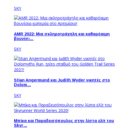
SKY
AMR 2022: Μια σκληροτράχηλη και καθαρόαιμη
βουνίσι…
SKY
Stian Angermund και Judith Wyder νικητές στο
Dolom…
SKY
Μπίκα και Παραδεισόπουλος στην λίστα ελίτ του
Skyr…