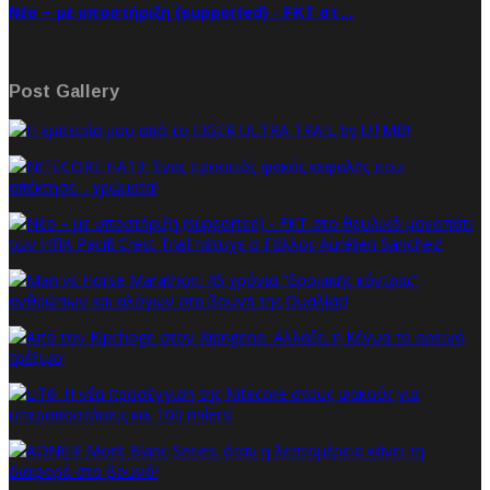
Νέο – με υποστήριξη (supported) - FKT στ…
Post Gallery