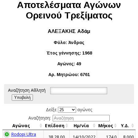
Αποτελέσματα Αγώνων
Ορεινού Τρεξίματος
ΑΛΕΞΑΚΗΣ Αδάμ
Φύλο: Άνδρας
Έτος γέννησης: 1968
Αγώνες: 49
Αρ. Μητρώου: 6761
Αναζήτηση Αθλητή
Δείξε
αγώνες
Αναζήτηση:
Αγώνας
Επίδοση
Ημ/νία
Μήκος
Υ.Δ.
Rodopi Ultra
38.28.00
14/10/2022
174.0
8.000