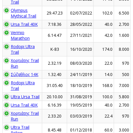
Trail
Olympus
29.47.23
02/07/2022
102.0
6.500
Mythical Trail
Ursa Trail 40K
7.18.36
28/05/2022
40.0
2.700
Vermio
6.14.47
27/11/2021
42.0
1.600
Marathon
Rodopi Ultra
K-83
16/10/2020
174.0
8.000
Trail
Χορτιάτης Trail
2.32.19
08/03/2020
22.0
970
Run
Σύζαθλος 14Κ
1.32.40
24/11/2019
14.0
500
Rodopi Ultra
31.05.40
18/10/2019
168.0
7.000
Trail
Ultra Ursa Trail
20.10.00
31/08/2019
100.0
5.800
Ursa Trail 40K
6.16.39
19/05/2019
40.0
2.700
Χορτιάτης Trail
2.33.20
03/03/2019
22.4
970
Run
Ultra Trail
8.45.48
01/12/2018
60.0
3.000
Pelion