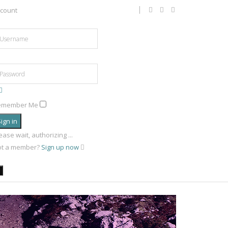
count
emember Me
ign in
ease wait, authorizing ...
ot a member?
Sign up now