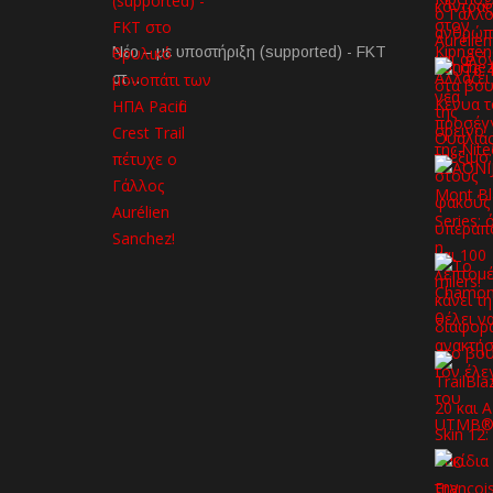
Νέο – με υποστήριξη (supported) - FKT
στ…