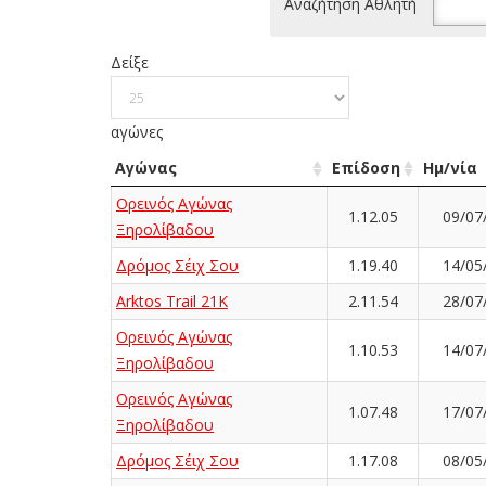
Αναζήτηση Αθλητή
Δείξε
αγώνες
Αγώνας
Επίδοση
Ημ/νία
Ορεινός Αγώνας
1.12.05
09/07
Ξηρολίβαδου
Δρόμος Σέιχ Σου
1.19.40
14/05
Arktos Trail 21K
2.11.54
28/07
Ορεινός Αγώνας
1.10.53
14/07
Ξηρολίβαδου
Ορεινός Αγώνας
1.07.48
17/07
Ξηρολίβαδου
Δρόμος Σέιχ Σου
1.17.08
08/05