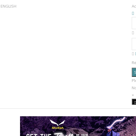
ENGLISH
Ac
R
S
Pl
N
×