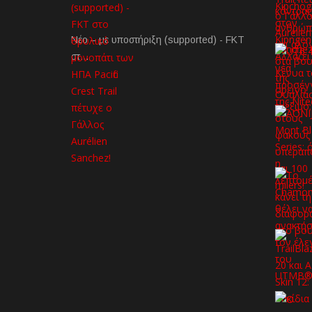
Νέο – με υποστήριξη (supported) - FKT
στ…