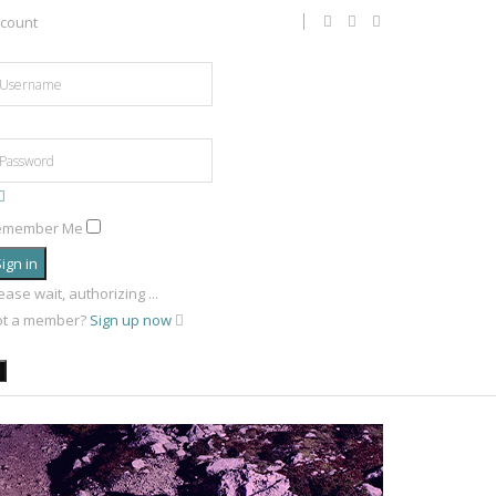
count
emember Me
ign in
ease wait, authorizing ...
ot a member?
Sign up now