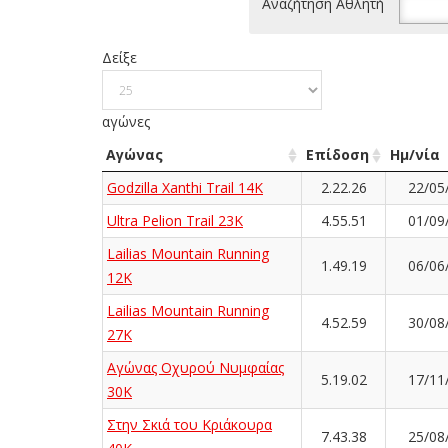
Αναζήτηση Αθλητή
Δείξε
αγώνες
Αγώνας
Επίδοση
Ημ/νία
Godzilla Xanthi Trail 14K
2.22.26
22/05
Ultra Pelion Trail 23K
4.55.51
01/09
Lailias Mountain Running
1.49.19
06/06
12K
Lailias Mountain Running
4.52.59
30/08
27K
Αγώνας Οχυρού Νυμφαίας
5.19.02
17/11
30Κ
Στην Σκιά του Κριάκουρα
7.43.38
25/08