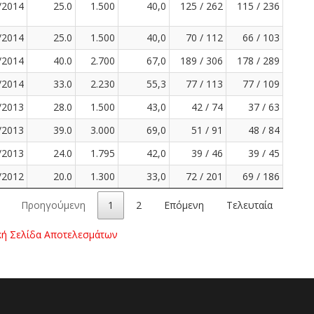
/2014
25.0
1.500
40,0
125 / 262
115 / 236
/2014
25.0
1.500
40,0
70 / 112
66 / 103
/2014
40.0
2.700
67,0
189 / 306
178 / 289
/2014
33.0
2.230
55,3
77 / 113
77 / 109
/2013
28.0
1.500
43,0
42 / 74
37 / 63
/2013
39.0
3.000
69,0
51 / 91
48 / 84
/2013
24.0
1.795
42,0
39 / 46
39 / 45
/2012
20.0
1.300
33,0
72 / 201
69 / 186
Προηγούμενη
1
2
Επόμενη
Τελευταία
κή Σελίδα Αποτελεσμάτων