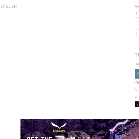
ENGLISH
Ac
R
S
Pl
N
×