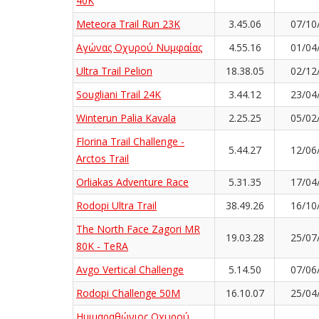
40K
Meteora Trail Run 23K
3.45.06
07/10
Αγώνας Οχυρού Νυμφαίας
4.55.16
01/04
Ultra Trail Pelion
18.38.05
02/12
Sougliani Trail 24K
3.44.12
23/04
Winterun Palia Kavala
2.25.25
05/02
Florina Trail Challenge -
5.44.27
12/06
Arctos Trail
Orliakas Adventure Race
5.31.35
17/04
Rodopi Ultra Trail
38.49.26
16/10
The North Face Zagori MR
19.03.28
25/07
80K - TeRA
Avgo Vertical Challenge
5.14.50
07/06
Rodopi Challenge 50M
16.10.07
25/04
Ημιμαραθώνιος Οχυρού