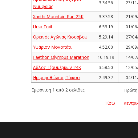
3.34.56
23/11
Νυμφαίας
Xanthi Mountain Run 25K
3.37.58
21/09
Ursa Trail
6.53.19
01/06
Ορεινός Αγώνας Κισσάβου
5.29.14
27/04
Υψάριον Μονοπάτι
4.52.00
29/09
Faethon Olympus Marathon
10.19.19
14/07
Αθλος Τζουμέρκων 24Κ
3.58.50
12/05
Ημιμαραθώνιος Πάικου
2.49.37
04/11
Εμφάνιση 1 από 2 σελίδες
Πρώτη
Πίσω
Κεντρι