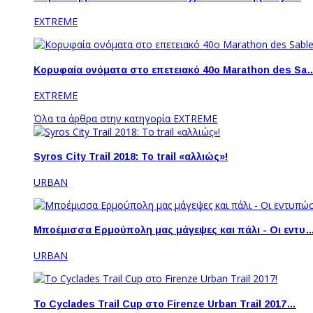
EXTREME
Κορυφαία ονόματα στο επετειακό 40ο Marathon des Sa
EXTREME
Όλα τα άρθρα στην κατηγορία EXTREME
Syros City Trail 2018: To trail «αλλιώς»!
URBAN
Μποέμισσα Ερμούπολη μας μάγεψες και πάλι - Οι εντυ
URBAN
Το Cyclades Trail Cup στο Firenze Urban Trail 2017…