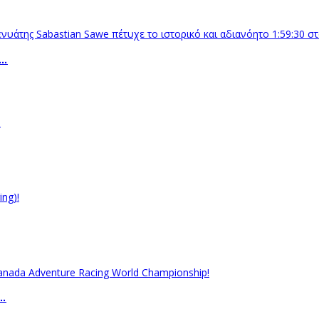
Ο…
r…