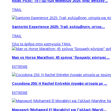
Ηλίας Ρίζος: Το ΓΙΔΙ των Μεθάνων 2025, ένας απολογ…
TRAIL
Santorini Experience 2025: Trail, κολύμβηση, ιστορ…
TRAIL
Όλα τα άρθρα στην κατηγορία TRAIL
Man vs Horse Marathon: 45 χρόνια “δρομικής κόντρας…
EXTREME
Cocodona 250: Η Rachel Entrekin έγραψε ιστορία με …
EXTREME
Μαροκινή (Mohamed El Morabity) και Γαλλική (Maryli…