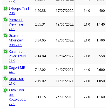
44K
Skloupo Trail
1.20.38
17/07/2022
14.0
400
Run
Pamvotis
View Trail
2.55.31
19/06/2022
21.0
1.140
21K
Grammos
Mountain
3.34.05
12/06/2022
21.0
1.700
Run 21K
Kalamas
River Trails
2.14.04
17/04/2022
21.0
550
21K
Zagori MR
7.42.02
24/07/2021
44.0
2.600
44K
Ursa Trail
2.49.02
11/06/2021
21.0
1.050
21K
Στην Σκιά
του
3.11.15
25/08/2019
22.0
1.160
Κριάκουρα
22K