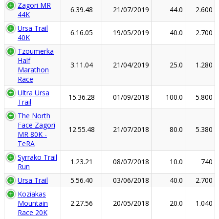
Zagori MR
6.39.48
21/07/2019
44.0
2.600
44K
Ursa Trail
6.16.05
19/05/2019
40.0
2.700
40K
Tzoumerka
Half
3.11.04
21/04/2019
25.0
1.280
Marathon
Race
Ultra Ursa
15.36.28
01/09/2018
100.0
5.800
Trail
The North
Face Zagori
12.55.48
21/07/2018
80.0
5.380
MR 80K -
TeRA
Syrrako Trail
1.23.21
08/07/2018
10.0
740
Run
Ursa Trail
5.56.40
03/06/2018
40.0
2.700
Koziakas
Mountain
2.27.56
20/05/2018
20.0
1.040
Race 20K