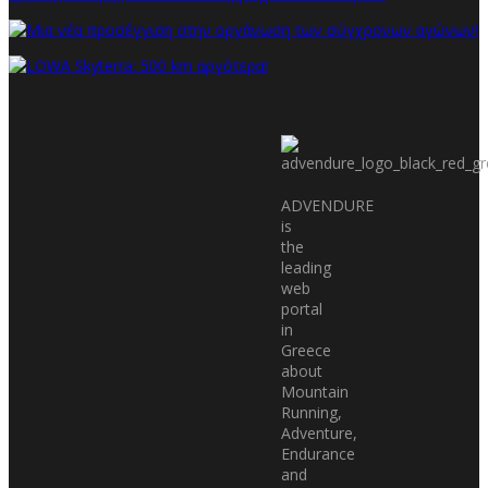
ADVENDURE
is
the
leading
web
portal
in
Greece
about
Mountain
Running,
Adventure,
Endurance
and