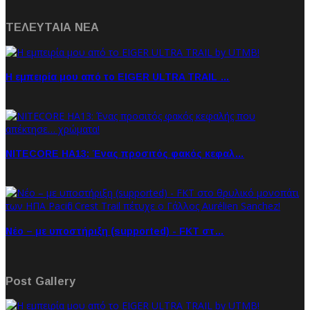
ΤΕΛΕΥΤΑΙΑ NEA
Η εμπειρία μου από το EIGER ULTRA TRAIL …
NITECORE HA13: Ένας προσιτός φακός κεφαλ…
Νέο – με υποστήριξη (supported) - FKT στ…
Post Gallery