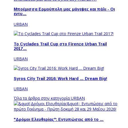
Μποέμισσα Ερμούπολη μας μάγεψες και πάλι - Οι
εντυ…
URBAN
Το Cyclades Trail Cup στο Firenze Urban Trail
2017…
URBAN
Syros City Trail 2016: Work Hard … Dream Big!
URBAN
Όλα τα άρθρα στην κατηγορία URBAN
"Δρόμοι Ελευθερίας": Εντυπώσεις από το …