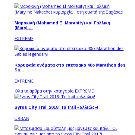
Μαροκινή (Mohamed El Morabity) και Γαλλική
(Maryli…
EXTREME
Κορυφαία ονόματα στο επετειακό 40ο Marathon des
Sa…
EXTREME
Όλα τα άρθρα στην κατηγορία EXTREME
Syros City Trail 2018: To trail «αλλιώς»!
URBAN