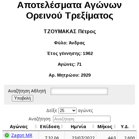
Αποτελέσματα Αγώνων
Ορεινού Τρεξίματος
ΤΖΟΥΜΑΚΑΣ Πέτρος
Φύλο: Άνδρας
Έτος γέννησης: 1962
Αγώνες: 71
Αρ. Μητρώου: 2929
Αναζήτηση Αθλητή
Δείξε
αγώνες
Αναζήτηση:
Αγώνας
Επίδοση
Ημ/νία
Μήκος
Υ.Δ.
Zagori MR
7.32.06
23/07/2022
44.0
2.600