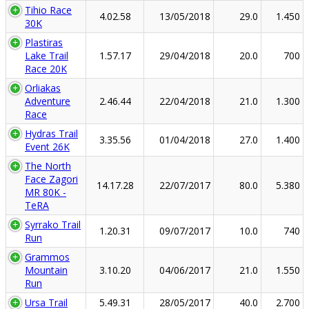
Tihio Race
4.02.58
13/05/2018
29.0
1.450
30K
Plastiras
Lake Trail
1.57.17
29/04/2018
20.0
700
Race 20K
Orliakas
Adventure
2.46.44
22/04/2018
21.0
1.300
Race
Hydras Trail
3.35.56
01/04/2018
27.0
1.400
Event 26K
The North
Face Zagori
14.17.28
22/07/2017
80.0
5.380
MR 80K -
TeRA
Syrrako Trail
1.20.31
09/07/2017
10.0
740
Run
Grammos
Mountain
3.10.20
04/06/2017
21.0
1.550
Run
Ursa Trail
5.49.31
28/05/2017
40.0
2.700