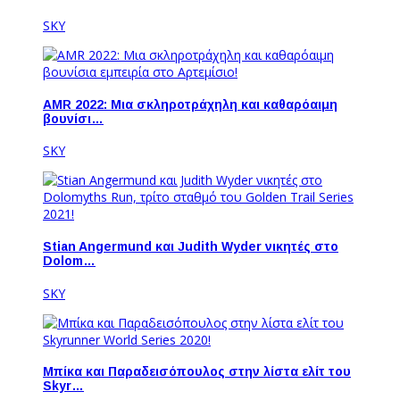
SKY
AMR 2022: Μια σκληροτράχηλη και καθαρόαιμη
βουνίσι…
SKY
Stian Angermund και Judith Wyder νικητές στο
Dolom…
SKY
Μπίκα και Παραδεισόπουλος στην λίστα ελίτ του
Skyr…