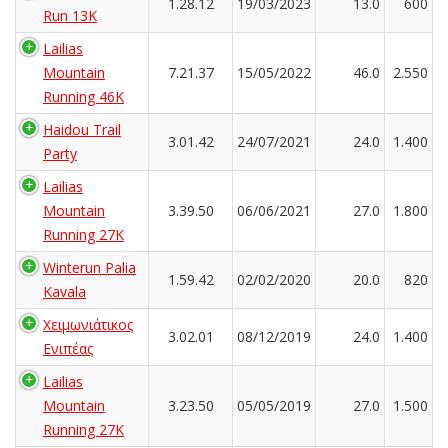
1.28.12
19/03/2023
13.0
600
Run 13K
Lailias
Mountain
7.21.37
15/05/2022
46.0
2.550
Running 46K
Haidou Trail
3.01.42
24/07/2021
24.0
1.400
Party
Lailias
Mountain
3.39.50
06/06/2021
27.0
1.800
Running 27K
Winterun Palia
1.59.42
02/02/2020
20.0
820
Kavala
Χειμωνιάτικος
3.02.01
08/12/2019
24.0
1.400
Ενιπέας
Lailias
Mountain
3.23.50
05/05/2019
27.0
1.500
Running 27K