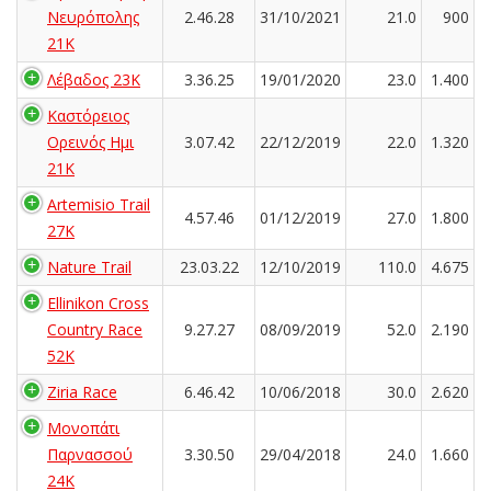
Νευρόπολης
2.46.28
31/10/2021
21.0
900
21Κ
Λέβαδος 23Κ
3.36.25
19/01/2020
23.0
1.400
Καστόρειος
Ορεινός Ημι
3.07.42
22/12/2019
22.0
1.320
21Κ
Artemisio Trail
4.57.46
01/12/2019
27.0
1.800
27K
Nature Trail
23.03.22
12/10/2019
110.0
4.675
Ellinikon Cross
Country Race
9.27.27
08/09/2019
52.0
2.190
52K
Ziria Race
6.46.42
10/06/2018
30.0
2.620
Μονοπάτι
Παρνασσού
3.30.50
29/04/2018
24.0
1.660
24K