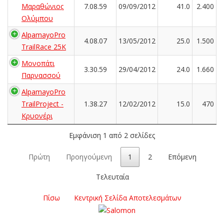
Μαραθώνιος
7.08.59
09/09/2012
41.0
2.400
Ολύμπου
AlpamayoPro
4.08.07
13/05/2012
25.0
1.500
TrailRace 25K
Μονοπάτι
3.30.59
29/04/2012
24.0
1.660
Παρνασσού
AlpamayoPro
TrailProject -
1.38.27
12/02/2012
15.0
470
Κρυονέρι
Εμφάνιση 1 από 2 σελίδες
Πρώτη
Προηγούμενη
1
2
Επόμενη
Τελευταία
Πίσω
Κεντρική Σελίδα Αποτελεσμάτων