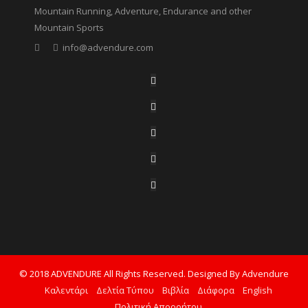
Mountain Running, Adventure, Endurance and other
Mountain Sports
info@advendure.com
© 2018 ADVENDURE All Rights Reserved. Designed By Advendure
Καλεντάρι
Δελτία Τύπου
Βιβλία
Διάφορα
English
Πολιτική Απορρήτου