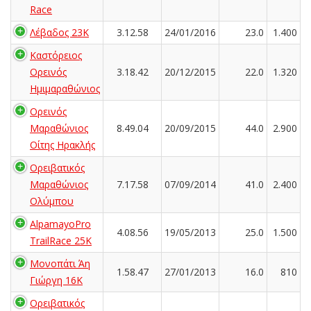
Race
Λέβαδος 23Κ
3.12.58
24/01/2016
23.0
1.400
Καστόρειος
Ορεινός
3.18.42
20/12/2015
22.0
1.320
Ημιμαραθώνιος
Ορεινός
Μαραθώνιος
8.49.04
20/09/2015
44.0
2.900
Οίτης Ηρακλής
Ορειβατικός
Μαραθώνιος
7.17.58
07/09/2014
41.0
2.400
Ολύμπου
AlpamayoPro
4.08.56
19/05/2013
25.0
1.500
TrailRace 25K
Μονοπάτι Άη
1.58.47
27/01/2013
16.0
810
Γιώργη 16Κ
Ορειβατικός