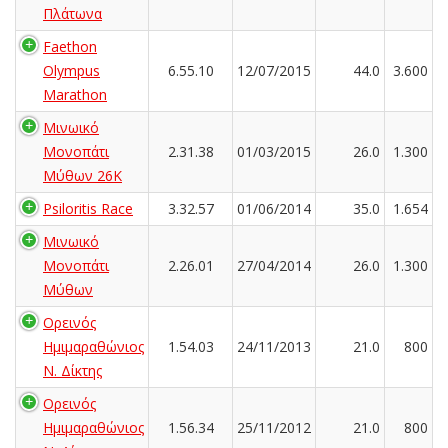
Πλάτωνα
Faethon
Olympus
6.55.10
12/07/2015
44.0
3.600
Marathon
Μινωικό
Μονοπάτι
2.31.38
01/03/2015
26.0
1.300
Μύθων 26Κ
Psiloritis Race
3.32.57
01/06/2014
35.0
1.654
Μινωικό
Μονοπάτι
2.26.01
27/04/2014
26.0
1.300
Μύθων
Ορεινός
Ημιμαραθώνιος
1.54.03
24/11/2013
21.0
800
Ν. Δίκτης
Ορεινός
Ημιμαραθώνιος
1.56.34
25/11/2012
21.0
800