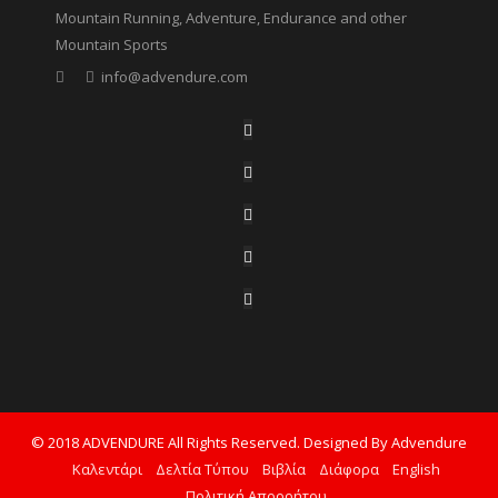
Mountain Running, Adventure, Endurance and other
Mountain Sports
info@advendure.com
© 2018 ADVENDURE All Rights Reserved. Designed By Advendure
Καλεντάρι
Δελτία Τύπου
Βιβλία
Διάφορα
English
Πολιτική Απορρήτου