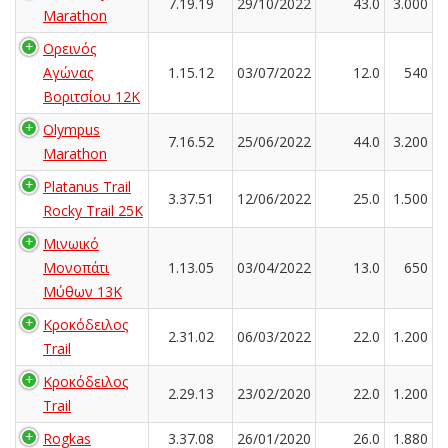
7.19.19
29/10/2022
43.0
3.000
Marathon
Ορεινός
Αγώνας
1.15.12
03/07/2022
12.0
540
Βοριτσίου 12Κ
Olympus
7.16.52
25/06/2022
44.0
3.200
Marathon
Platanus Trail
3.37.51
12/06/2022
25.0
1.500
Rocky Trail 25K
Μινωικό
Μονοπάτι
1.13.05
03/04/2022
13.0
650
Μύθων 13Κ
Κροκόδειλος
2.31.02
06/03/2022
22.0
1.200
Trail
Κροκόδειλος
2.29.13
23/02/2020
22.0
1.200
Trail
Rogkas
3.37.08
26/01/2020
26.0
1.880