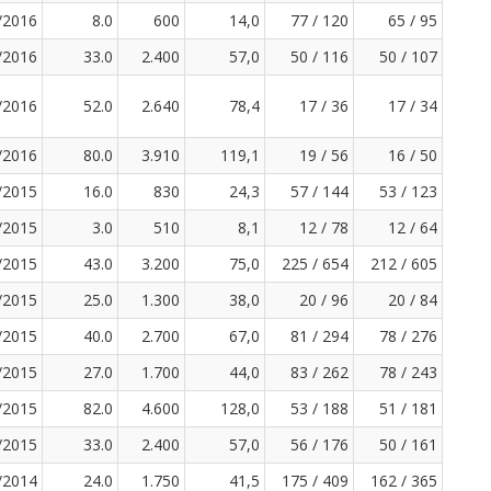
/2016
8.0
600
14,0
77 / 120
65 / 95
/2016
33.0
2.400
57,0
50 / 116
50 / 107
/2016
52.0
2.640
78,4
17 / 36
17 / 34
/2016
80.0
3.910
119,1
19 / 56
16 / 50
/2015
16.0
830
24,3
57 / 144
53 / 123
/2015
3.0
510
8,1
12 / 78
12 / 64
/2015
43.0
3.200
75,0
225 / 654
212 / 605
/2015
25.0
1.300
38,0
20 / 96
20 / 84
/2015
40.0
2.700
67,0
81 / 294
78 / 276
/2015
27.0
1.700
44,0
83 / 262
78 / 243
/2015
82.0
4.600
128,0
53 / 188
51 / 181
/2015
33.0
2.400
57,0
56 / 176
50 / 161
/2014
24.0
1.750
41,5
175 / 409
162 / 365