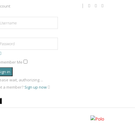
count
emember Me
ign in
ease wait, authorizing ...
ot a member?
Sign up now