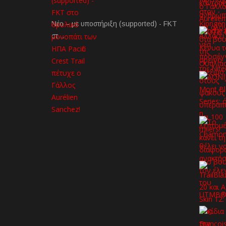
Νέο – με υποστήριξη (supported) - FKT
στ…