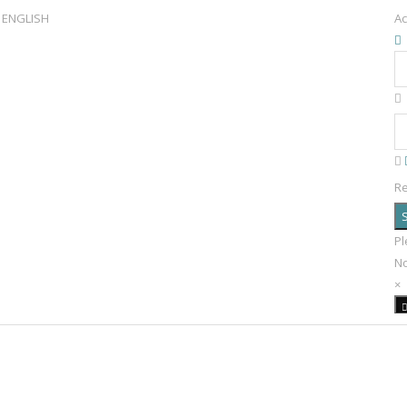
ENGLISH
Ac
R
S
Pl
N
×