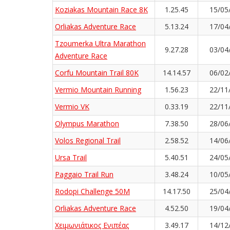
Koziakas Mountain Race 8K
1.25.45
15/05
Orliakas Adventure Race
5.13.24
17/04
Tzoumerka Ultra Marathon
9.27.28
03/04
Adventure Race
Corfu Mountain Trail 80K
14.14.57
06/02
Vermio Mountain Running
1.56.23
22/11
Vermio VK
0.33.19
22/11
Olympus Marathon
7.38.50
28/06
Volos Regional Trail
2.58.52
14/06
Ursa Trail
5.40.51
24/05
Paggaio Trail Run
3.48.24
10/05
Rodopi Challenge 50M
14.17.50
25/04
Orliakas Adventure Race
4.52.50
19/04
Χειμωνιάτικος Ενιπέας
3.49.17
14/12