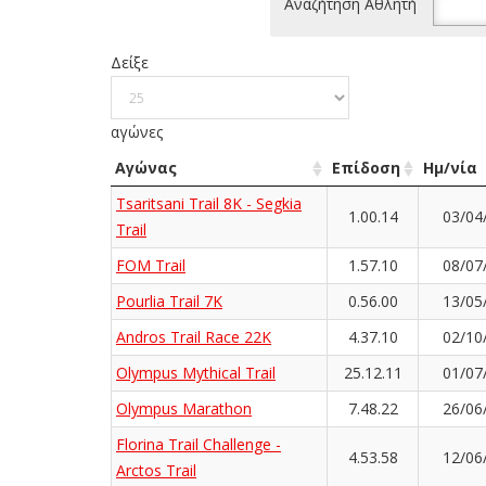
Αναζήτηση Αθλητή
Δείξε
αγώνες
Αγώνας
Επίδοση
Ημ/νία
Tsaritsani Trail 8K - Segkia
1.00.14
03/04
Trail
FOM Trail
1.57.10
08/07
Pourlia Trail 7Κ
0.56.00
13/05
Andros Trail Race 22K
4.37.10
02/10
Olympus Mythical Trail
25.12.11
01/07
Olympus Marathon
7.48.22
26/06
Florina Trail Challenge -
4.53.58
12/06
Arctos Trail