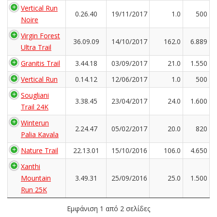
Vertical Run
0.26.40
19/11/2017
1.0
500
Noire
Virgin Forest
36.09.09
14/10/2017
162.0
6.889
Ultra Trail
Granitis Trail
3.44.18
03/09/2017
21.0
1.550
Vertical Run
0.14.12
12/06/2017
1.0
500
Sougliani
3.38.45
23/04/2017
24.0
1.600
Trail 24K
Winterun
2.24.47
05/02/2017
20.0
820
Palia Kavala
Nature Trail
22.13.01
15/10/2016
106.0
4.650
Xanthi
Mountain
3.49.31
25/09/2016
25.0
1.500
Run 25K
Εμφάνιση 1 από 2 σελίδες