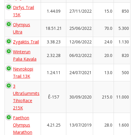
Dirfys Trail
1.44.09
27/11/2022
15.0
850
15K
Olympus
18.51.21
25/06/2022
70.0
5.300
Ultra
Zygaktis Trail
3.38.23
12/06/2022
24.0
1.130
Winterun
2.32.28
06/02/2022
20.0
820
Palia Kavala
Nevrokopi
1.24.11
24/07/2021
13.0
500
Trail 13K
3
UltraSummits
Ê-157
30/09/2020
215.0
11.000
TihioRace
215K
Faethon
Olympus
4.21.25
13/07/2019
28.0
1.600
Marathon